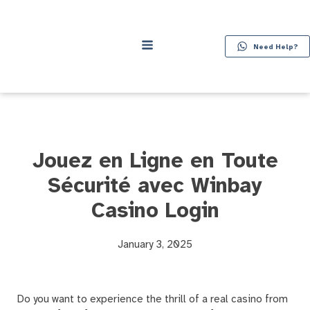
Need Help?
Jouez en Ligne en Toute
Sécurité avec Winbay
Casino Login
January 3, 2025
Do you want to experience the thrill of a real casino from