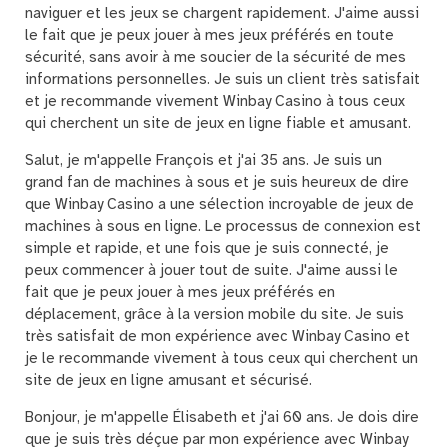
naviguer et les jeux se chargent rapidement. J'aime aussi
le fait que je peux jouer à mes jeux préférés en toute
sécurité, sans avoir à me soucier de la sécurité de mes
informations personnelles. Je suis un client très satisfait
et je recommande vivement Winbay Casino à tous ceux
qui cherchent un site de jeux en ligne fiable et amusant.
Salut, je m'appelle François et j'ai 35 ans. Je suis un
grand fan de machines à sous et je suis heureux de dire
que Winbay Casino a une sélection incroyable de jeux de
machines à sous en ligne. Le processus de connexion est
simple et rapide, et une fois que je suis connecté, je
peux commencer à jouer tout de suite. J'aime aussi le
fait que je peux jouer à mes jeux préférés en
déplacement, grâce à la version mobile du site. Je suis
très satisfait de mon expérience avec Winbay Casino et
je le recommande vivement à tous ceux qui cherchent un
site de jeux en ligne amusant et sécurisé.
Bonjour, je m'appelle Élisabeth et j'ai 60 ans. Je dois dire
que je suis très déçue par mon expérience avec Winbay