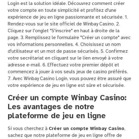
Login est la solution idéale. Découvrez comment créer
votre compte en toute simplicité et profitez d'une
expérience de jeu en ligne passionnante et sécurisée. 1.
Rendez-vous sur le site officiel de Winbay Casino. 2.
Cliquez sur l'onglet "S'inscrire" en haut à droite de la
page. 3. Remplissez le formulaire "Créer un compte" avec
vos informations personnelles. 4. Choisissez un nom
d'utilisateur et un mot de passe sécurisés. 5. Confirmez
votre secrétariat en cliquant sur le lien envoyé à votre
adresse e-mail. 6. Effectuez votre premier dépôt et
commencez à jouer à vos seuls jeux de casino préférés.
7. Avec Winbay Casino Login, vous pouvez être assuré que
votre expérience de jeu en ligne est sûre et sécurisée.
Créer un compte Winbay Casino:
Les avantages de notre
plateforme de jeu en ligne
Si vous cherchez à
Créer un compte Winbay Casino
,
sachez que notre plateforme de jeu en ligne offre de