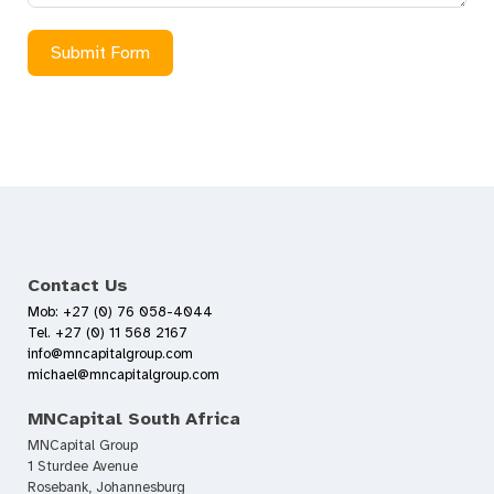
Submit Form
Contact Us
Mob: +27 (0) 76 058-4044
Tel. +27 (0) 11 568 2167
info@mncapitalgroup.com
michael@mncapitalgroup.com
MNCapital South Africa
MNCapital Group
1 Sturdee Avenue
Rosebank, Johannesburg