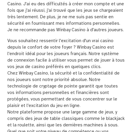
Casino. J'ai eu des difficultés à créer mon compte et une
fois que j'ai réussi, j'ai trouvé que les jeux se chargeaient
très lentement. De plus, je ne me suis pas sentie en
sécurité en fournissant mes informations personnelles.
Je ne recommande pas Winbay Casino à d'autres joueurs.
Vous souhaitez ressentir l'excitation d'un vrai casino
depuis le confort de votre foyer ? Winbay Casino est
l'endroit idéal pour les joueurs français. Notre système
de connexion facile à utiliser vous permet de jouer à tous
vos jeux de casino préférés en quelques clics.
Chez Winbay Casino, la sécurité et la confidentialité de
nos joueurs sont notre priorité absolue. Notre
technologie de cryptage de pointe garantit que toutes
vos informations personnelles et financières sont
protégées, vous permettant de vous concentrer sur le
plaisir et l'excitation du jeu en ligne.
Notre plateforme propose une large gamme de jeux, y
compris des jeux de table classiques comme le blackjack
et la roulette, ainsi que les dernières machines à sous.
Quel que soit votre niveau de compétence ou vos