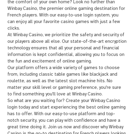
the comfort of your own home? Look no further than
Winbay Casino, the premier online gaming destination for
French players. With our easy-to-use login system, you
can enjoy all your favorite casino games with just a few
clicks.
At Winbay Casino, we prioritize the safety and security of
our players above all else. Our state-of-the-art encryption
technology ensures that all your personal and financial
information is kept confidential, allowing you to focus on
the fun and excitement of online gaming.
Our platform offers a wide variety of games to choose
from, including classic table games like blackjack and
roulette, as well as the latest slot machine hits. No
matter your skill level or gaming preference, you're sure
to find something you'll love at Winbay Casino.
So what are you waiting for? Create your Winbay Casino
login today and start experiencing the best online gaming
has to offer. With our easy-to-use platform and top-
notch security, you can play with confidence and have a
great time doing it. Join us now and discover why Winbay
Casino is the go-to destination for French players looking