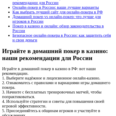
рекомендации для России
Онлайн-покер в России: ваши лучшие варианты
Как выбрать лучший сайт для онлайн-покера в РФ
Домашний покер vs онлайн-покер: что лучше для
игроков в России
Покер в казино и онлайн: обзор законодательства в
России
Безопасное онлайн-покера в России: как защитить себя
и свои деньги
Играйте в домашний покер в казино:
наши рекомендации для России
Играйте в домашний покер в казино в РФ: вот наши
рекомендации.
1. Выберите надёжное и лицензионное онлайн-казино.
2. Ознакомьтесь с правилами и вариациями игры домашнего
покера.
3. Начните с бесплатных тренировочных матчей, чтобы
попрактиковаться.
4. Используйте стратегии и советы для повышения своей
игровой эффективности.
5. Присоединяйтесь к общинам игроков и участвуйте в
обсуждениях.