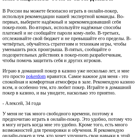
В России вы можете безопасно играть в онлайн-покер,
используя рекомендации нашей экспертной команды. Во-
первых, выберите надёжный и зарекомендовавший себя
покер-room. Во-вторых, используйте надёжные способы
платежей и не сообщайте пароли кому-либо. В-третьих,
отслеживайте свой бюджет и не превышайте его пределы. В-
четвёртых, обучайтесь стратегиям и техникам игры, чтобы
уменьшить риск проигрыша. В-пятых, сообщайте о
подозрительных действиях в покер-room разработчикам,
чтобы помочь защитить себя и других игроков.
Играю в домашний покер в казино уже несколько лет, и мне
это просто
pokerdom
нравится. Самое важное для меня - это
спокойная и комфортная атмосфера в зале. Рекомендую казино
всем, и особенно тем, кто любит покер. Играйте в домашний
покер в казино, и вы увидите, насколько это приятно.
- Алексей, 34 года
У меня не так много свободного времени, поэтому я
предпочитаю играть в онлайн-покер. Это удобно, потому что
я могу играть когда мне это удобно. Кроме того, есть много
возможностей для тренировки и обучения. Я рекомендую
онлайн-покер и тем, кто хочет улучшить свои навыки в этой