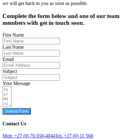
we will get back to you as soon as possible.
Complete the form below and one of our team
members with get in touch soon.
First Name
Last Name
Email
Subject
Your Message
Submit Form
Contact Us
Mob: +27 (0) 76 058-4044
Tel. +27 (0) 11 568