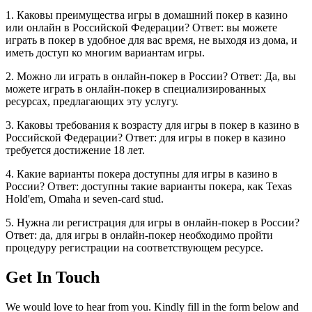
1. Каковы преимущества игры в домашний покер в казино
или онлайн в Российской Федерации? Ответ: вы можете
играть в покер в удобное для вас время, не выходя из дома, и
иметь доступ ко многим вариантам игры.
2. Можно ли играть в онлайн-покер в России? Ответ: Да, вы
можете играть в онлайн-покер в специализированных
ресурсах, предлагающих эту услугу.
3. Каковы требования к возрасту для игры в покер в казино в
Российской Федерации? Ответ: для игры в покер в казино
требуется достижение 18 лет.
4. Какие варианты покера доступны для игры в казино в
России? Ответ: доступны такие варианты покера, как Texas
Hold'em, Omaha и seven-card stud.
5. Нужна ли регистрация для игры в онлайн-покер в России?
Ответ: да, для игры в онлайн-покер необходимо пройти
процедуру регистрации на соответствующем ресурсе.
Get In Touch
We would love to hear from you. Kindly fill in the form below and