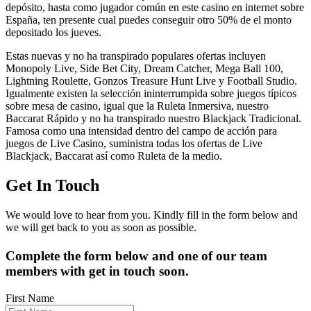
depósito, hasta como jugador común en este casino en internet sobre
España, ten presente cual puedes conseguir otro 50% de el monto
depositado los jueves.
Estas nuevas y no ha transpirado populares ofertas incluyen
Monopoly Live, Side Bet City, Dream Catcher, Mega Ball 100,
Lightning Roulette, Gonzos Treasure Hunt Live y Football Studio.
Igualmente existen la selección ininterrumpida sobre juegos típicos
sobre mesa de casino, igual que la Ruleta Inmersiva, nuestro
Baccarat Rápido y no ha transpirado nuestro Blackjack Tradicional.
Famosa como una intensidad dentro del campo de acción para
juegos de Live Casino, suministra todas los ofertas de Live
Blackjack, Baccarat así­ como Ruleta de la medio.
Get In Touch
We would love to hear from you. Kindly fill in the form below and
we will get back to you as soon as possible.
Complete the form below and one of our team
members with get in touch soon.
First Name