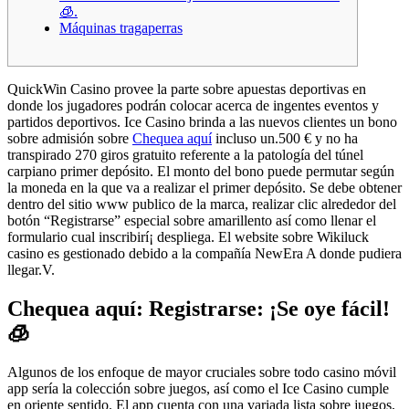
🧊.
Máquinas tragaperras
QuickWin Casino provee la parte sobre apuestas deportivas en
donde los jugadores podrán colocar acerca de ingentes eventos y
partidos deportivos. Ice Casino brinda a las nuevos clientes un bono
sobre admisión sobre
Chequea aquí
incluso un.500 € y no ha
transpirado 270 giros gratuito referente a la patologí­a del túnel
carpiano primer depósito.
El monto del bono puede permutar según
la moneda en la que va a realizar el primer depósito. Se debe obtener
dentro del sitio www publico de la marca, realizar clic alrededor del
botón “Registrarse” especial sobre amarillento así­ como llenar el
formulario cual inscribirí¡ despliega. El website sobre Wikiluck
casino es gestionado debido a la compañía NewEra A donde pudiera
llegar.V.
Chequea aquí: Registrarse: ¡Se oye fácil!
🧊
Algunos de los enfoque de mayor cruciales sobre todo casino móvil
app serí­a la colección sobre juegos, así­ como el Ice Casino cumple
en oriente sentido. El app cuenta con una variada lista sobre juegos,