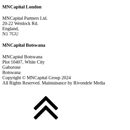
MNCapital London
MNCapital Partners Ltd.
20-22 Wenlock Rd.
England,
N1 7GU
MNCapital Botswana
MNCapital Botswana
Plot 10407, White City
Gaborone
Botswana
Copyright © MNCapital Group 2024
All Rights Reserved. Maintainance by Rivondele Media