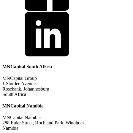
MNCapital South Africa
MNCapital Group
1 Sturdee Avenue
Rosebank, Johannesburg
South Africa
MNCapital Namibia
MNCapital Namibia
288 Euler Street, Hochland Park, Windhoek
Namibia