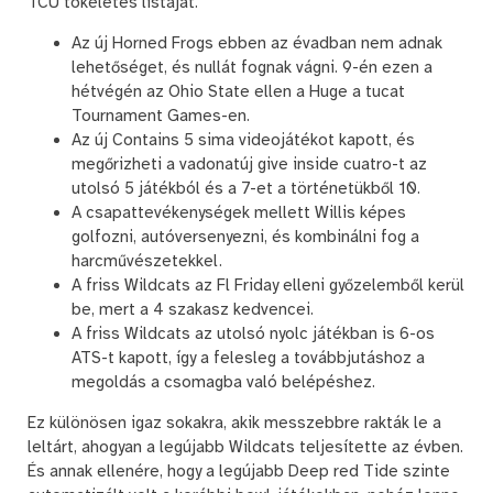
TCU tökéletes listáját.
Az új Horned Frogs ebben az évadban nem adnak
lehetőséget, és nullát fognak vágni. 9-én ezen a
hétvégén az Ohio State ellen a Huge a tucat
Tournament Games-en.
Az új Contains 5 sima videojátékot kapott, és
megőrizheti a vadonatúj give inside cuatro-t az
utolsó 5 játékból és a 7-et a történetükből 10.
A csapattevékenységek mellett Willis képes
golfozni, autóversenyezni, és kombinálni fog a
harcművészetekkel.
A friss Wildcats az Fl Friday elleni győzelemből kerül
be, mert a 4 szakasz kedvencei.
A friss Wildcats az utolsó nyolc játékban is 6-os
ATS-t kapott, így a felesleg a továbbjutáshoz a
megoldás a csomagba való belépéshez.
Ez különösen igaz sokakra, akik messzebbre rakták le a
leltárt, ahogyan a legújabb Wildcats teljesítette az évben.
És annak ellenére, hogy a legújabb Deep red Tide szinte