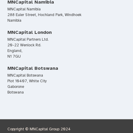
MNCapital Namibia
MNCapital Namibia
288 Euler Street, Hochland Park, Windhoek
Namibia
MNCapital London
MNCapital Partners Ltd.
20-22 Wenlock Rd.
England,
N1 7GU
MNCapital Botswana
MNCapital Botswana
Plot 10407, White City
Gaborone
Botswana
Copyright © MNCapital Group 2024