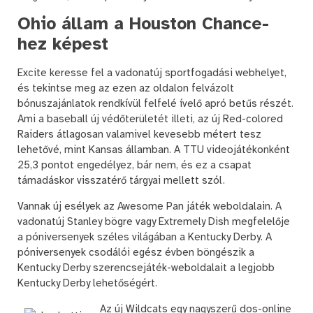
Ohio állam a Houston Chance-
hez képest
Excite keresse fel a vadonatúj sportfogadási webhelyet,
és tekintse meg az ezen az oldalon felvázolt
bónuszajánlatok rendkívül felfelé ívelő apró betűs részét.
Ami a baseball új védőterületét illeti, az új Red-colored
Raiders átlagosan valamivel kevesebb métert tesz
lehetővé, mint Kansas államban. A TTU videojátékonként
25,3 pontot engedélyez, bár nem, és ez a csapat
támadáskor visszatérő tárgyai mellett szól.
Vannak új esélyek az Awesome Pan játék weboldalain. A
vadonatúj Stanley bögre vagy Extremely Dish megfelelője
a póniversenyek széles világában a Kentucky Derby. A
póniversenyek csodálói egész évben böngészik a
Kentucky Derby szerencsejáték-weboldalait a legjobb
Kentucky Derby lehetőségért.
Az új Wildcats egy nagyszerű dos-online