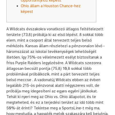
Opportunityhoz képest
Ohio állam a Houston Chance-hez
képest
A Wildcats évszakokra vonatkozó átlagos feltételezett
területe (73,8) próbálja ki az első lépést. 8 sokkal több
elem, mint a csoport által tervezett teljes belső
mérkőzés. Kansas állam részletezi a pénzvonalon lévő -
háromszázat az iskolai tevékenységek lehetőségét
illetően, így 75%-os vélelmezett esélyt biztosítanak a
friss Purple Raiders legyőzésére. A Wildcats szezonra
átlagosan becsült pontja (75,8) 10,8 sokkal több
problémával próbálkozik, mint a párt tervezett teljes
belső meccse .
A vadonatúj Wildcats ebben az évben
legalább 215-ös pénzvonal alatti négyszeres volt, de
próbálja meg idegesíteni az egyes egyéni játékokat.
Tehát ki nyeri meg az Ohio vs. Ohio állapotot, és te
megteheted, és ez a terjedési terület az idő több mint
50%-át érinti? Tekintse meg a SportsLine-t még ma,
hogy megtudja, a hagyaték melyik szakaszára kell bejutnia,