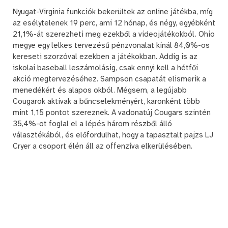
Nyugat-Virginia funkciók bekerültek az online játékba, míg
az esélytelenek 19 perc, ami 12 hónap, és négy, egyébként
21,1%-át szerezheti meg ezekből a videojátékokból. Ohio
megye egy lelkes tervezésű pénzvonalat kínál 84,0%-os
kereseti szorzóval ezekben a játékokban. Addig is az
iskolai baseball leszámolásig, csak ennyi kell a hétfői
akció megtervezéséhez. Sampson csapatát elismerik a
menedékért és alapos okból. Mégsem, a legújabb
Cougarok aktívak a bűncselekményért, karonként több
mint 1,15 pontot szereznek. A vadonatúj Cougars szintén
35,4%-ot foglal el a lépés három részből álló
választékából, és előfordulhat, hogy a tapasztalt pajzs LJ
Cryer a csoport élén áll az offenzíva elkerülésében.