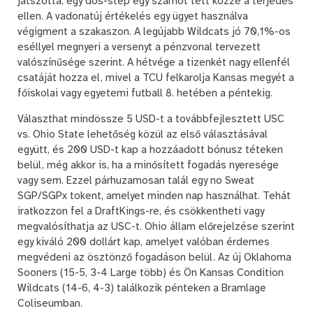
játszotta, egy dos-step egy számot tett közzé a terjedés
ellen. A vadonatúj értékelés egy ügyet használva
végigment a szakaszon. A legújabb Wildcats jó 70,1%-os
eséllyel megnyeri a versenyt a pénzvonal tervezett
valószínűsége szerint. A hétvége a tizenkét nagy ellenfél
csatáját hozza el, mivel a TCU felkarolja Kansas megyét a
főiskolai vagy egyetemi futball 8. hetében a péntekig.
Választhat mindössze 5 USD-t a továbbfejlesztett USC
vs. Ohio State lehetőség közül az első választásával
együtt, és 200 USD-t kap a hozzáadott bónusz téteken
belül, még akkor is, ha a minősített fogadás nyeresége
vagy sem. Ezzel párhuzamosan talál egy no Sweat
SGP/SGPx tokent, amelyet minden nap használhat. Tehát
iratkozzon fel a DraftKings-re, és csökkentheti vagy
megvalósíthatja az USC-t. Ohio állam előrejelzése szerint
egy kiváló 200 dollárt kap, amelyet valóban érdemes
megvédeni az ösztönző fogadáson belül. Az új Oklahoma
Sooners (15-5, 3-4 Large több) és Ön Kansas Condition
Wildcats (14-6, 4-3) találkozik pénteken a Bramlage
Coliseumban.