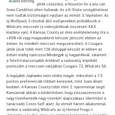
játék csúszása, a Houston és a you can
Iowa Condition ellen hullanak, és a K-State szolgáltatásai
nem tudtak biztonságot nyújtani az elmúlt 3. lépésben. Az
új Wolfpack 3 részből álló esélyesekkel próbálkozik a
Wildcats meccsén (a videojátéknak összesen 48,5
kiadása van). A Kansas County az éles esélytelenség óta a
+850-ről vagy magasabbról kétszer játszott ebben az
évben, és mindkét meccset megszerezheti. A Cougars
játék jóval több mint 128 dologgal készült el ebben az
évben eddig nyolcszor.Mindegyik új hagyatéknál, valamint
a feletti/alacsonyabb értéknél a vadonatúj implikált
pontszám a meccsen valójában Cougars 72, Wildcats 56.
A legújabb Jayhawks nem védte magát, miközben a 7,5
pontos preferenciák többet keresnek, mint Iowa állam
kedden. A Kansas County több mint 2. nyereménye segít
Kansasnak abban a küldetésben, hogy visszaszerezze a
nagy tizenhetedik nagy tizenkét alapszakasz identitást a
tanácsadó Costs Self alatt. Az elmúlt három alkalommal,
amikor a vadonatúj Wildcats az új Horned Frogs-t