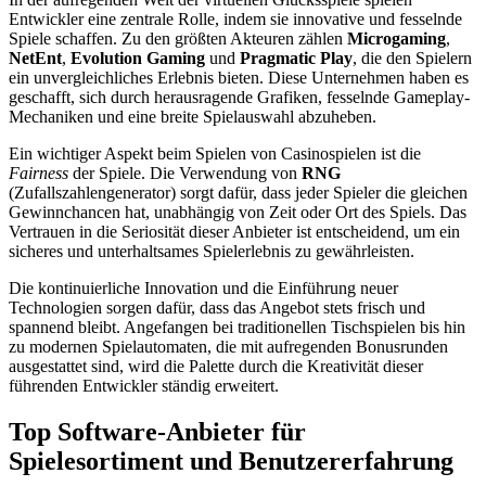
Entwickler eine zentrale Rolle, indem sie innovative und fesselnde
Spiele schaffen. Zu den größten Akteuren zählen
Microgaming
,
NetEnt
,
Evolution Gaming
und
Pragmatic Play
, die den Spielern
ein unvergleichliches Erlebnis bieten. Diese Unternehmen haben es
geschafft, sich durch herausragende Grafiken, fesselnde Gameplay-
Mechaniken und eine breite Spielauswahl abzuheben.
Ein wichtiger Aspekt beim Spielen von Casinospielen ist die
Fairness
der Spiele. Die Verwendung von
RNG
(Zufallszahlengenerator) sorgt dafür, dass jeder Spieler die gleichen
Gewinnchancen hat, unabhängig von Zeit oder Ort des Spiels. Das
Vertrauen in die Seriosität dieser Anbieter ist entscheidend, um ein
sicheres und unterhaltsames Spielerlebnis zu gewährleisten.
Die kontinuierliche Innovation und die Einführung neuer
Technologien sorgen dafür, dass das Angebot stets frisch und
spannend bleibt. Angefangen bei traditionellen Tischspielen bis hin
zu modernen Spielautomaten, die mit aufregenden Bonusrunden
ausgestattet sind, wird die Palette durch die Kreativität dieser
führenden Entwickler ständig erweitert.
Top Software-Anbieter für
Spielesortiment und Benutzererfahrung