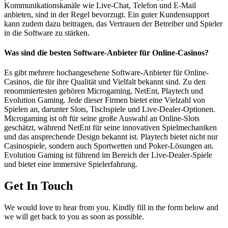
Kommunikationskanäle wie Live-Chat, Telefon und E-Mail
anbieten, sind in der Regel bevorzugt. Ein guter Kundensupport
kann zudem dazu beitragen, das Vertrauen der Betreiber und Spieler
in die Software zu stärken.
Was sind die besten Software-Anbieter für Online-Casinos?
Es gibt mehrere hochangesehene Software-Anbieter für Online-
Casinos, die für ihre Qualität und Vielfalt bekannt sind. Zu den
renommiertesten gehören Microgaming, NetEnt, Playtech und
Evolution Gaming. Jede dieser Firmen bietet eine Vielzahl von
Spielen an, darunter Slots, Tischspiele und Live-Dealer-Optionen.
Microgaming ist oft für seine große Auswahl an Online-Slots
geschätzt, während NetEnt für seine innovativen Spielmechaniken
und das ansprechende Design bekannt ist. Playtech bietet nicht nur
Casinospiele, sondern auch Sportwetten und Poker-Lösungen an.
Evolution Gaming ist führend im Bereich der Live-Dealer-Spiele
und bietet eine immersive Spielerfahrung.
Get In Touch
We would love to hear from you. Kindly fill in the form below and
we will get back to you as soon as possible.