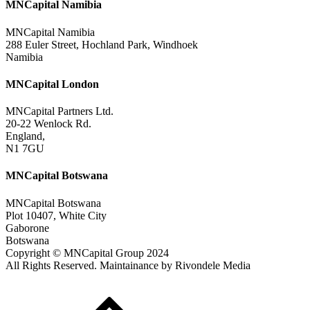
MNCapital Namibia
MNCapital Namibia
288 Euler Street, Hochland Park, Windhoek
Namibia
MNCapital London
MNCapital Partners Ltd.
20-22 Wenlock Rd.
England,
N1 7GU
MNCapital Botswana
MNCapital Botswana
Plot 10407, White City
Gaborone
Botswana
Copyright © MNCapital Group 2024
All Rights Reserved. Maintainance by Rivondele Media