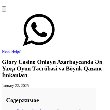
Need Help?
Glory Casino Onlayn Azərbaycanda Ən
Yaxşı Oyun Təcrübəsi və Böyük Qazanc
İmkanları
January 22, 2025
Содержимое