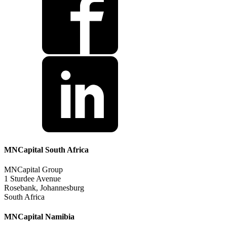
MNCapital South Africa
MNCapital Group
1 Sturdee Avenue
Rosebank, Johannesburg
South Africa
MNCapital Namibia