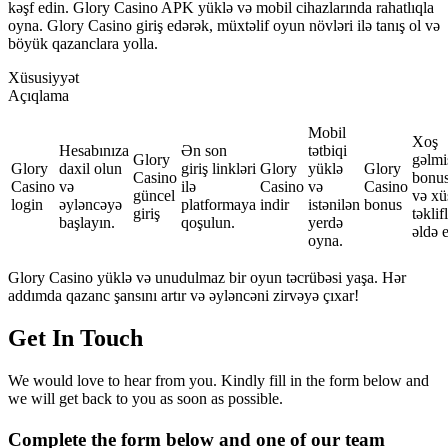
kəşf edin. Glory Casino APK yüklə və mobil cihazlarında rahatlıqla
oyna. Glory Casino giriş edərək, müxtəlif oyun növləri ilə tanış ol və
böyük qazanclara yolla.
Xüsusiyyət
Açıqlama
Mobil
Xoş
Hesabınıza
Ən son
tətbiqi
Glory
gəlmi
Glory
daxil olun
giriş linkləri
Glory
yüklə
Glory
Casino
bonus
Casino
və
ilə
Casino
və
Casino
güncel
və xü
login
əyləncəyə
platformaya
indir
istənilən
bonus
giriş
təklif
başlayın.
qoşulun.
yerdə
əldə 
oyna.
Glory Casino yüklə və unudulmaz bir oyun təcrübəsi yaşa. Hər
addımda qazanc şansını artır və əyləncəni zirvəyə çıxar!
Get In Touch
We would love to hear from you. Kindly fill in the form below and
we will get back to you as soon as possible.
Complete the form below and one of our team