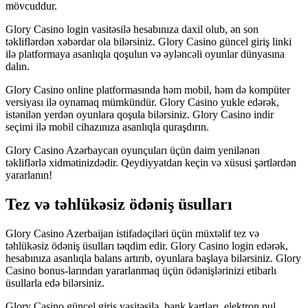
mövcuddur.
Glory Casino login vasitəsilə hesabınıza daxil olub, ən son
təkliflərdən xəbərdar ola bilərsiniz. Glory Casino güncel giriş linki
ilə platformaya asanlıqla qoşulun və əyləncəli oyunlar dünyasına
dalın.
Glory Casino online platformasında həm mobil, həm də kompüter
versiyası ilə oynamaq mümkündür. Glory Casino yukle edərək,
istənilən yerdən oyunlara qoşula bilərsiniz. Glory Casino indir
seçimi ilə mobil cihazınıza asanlıqla quraşdırın.
Glory Casino Azərbaycan oyunçuları üçün daim yenilənən
təkliflərlə xidmətinizdədir. Qeydiyyatdan keçin və xüsusi şərtlərdən
yararlanın!
Tez və təhlükəsiz ödəniş üsulları
Glory Casino Azerbaijan istifadəçiləri üçün müxtəlif tez və
təhlükəsiz ödəniş üsulları təqdim edir. Glory Casino login edərək,
hesabınıza asanlıqla balans artırıb, oyunlara başlaya bilərsiniz. Glory
Casino bonus-larından yararlanmaq üçün ödənişlərinizi etibarlı
üsullarla edə bilərsiniz.
Glory Casino güncel giriş vasitəsilə, bank kartları, elektron pul