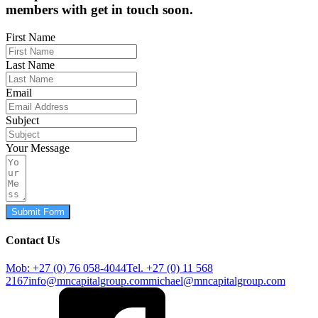
members with get in touch soon.
First Name
Last Name
Email
Subject
Your Message
Submit Form
Contact Us
Mob: +27 (0) 76 058-4044
Tel. +27 (0) 11 568
2167
info@mncapitalgroup.com
michael@mncapitalgroup.com