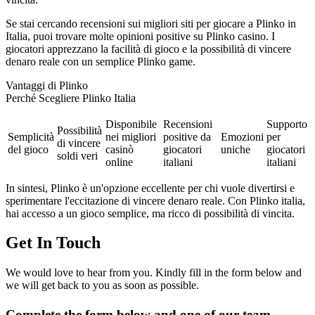
Se stai cercando recensioni sui migliori siti per giocare a Plinko in
Italia, puoi trovare molte opinioni positive su Plinko casino. I
giocatori apprezzano la facilità di gioco e la possibilità di vincere
denaro reale con un semplice Plinko game.
Vantaggi di Plinko
Perché Scegliere Plinko Italia
Disponibile
Recensioni
Supporto
Possibilità
Semplicità
nei migliori
positive da
Emozioni
per
di vincere
del gioco
casinò
giocatori
uniche
giocatori
soldi veri
online
italiani
italiani
In sintesi, Plinko è un'opzione eccellente per chi vuole divertirsi e
sperimentare l'eccitazione di vincere denaro reale. Con Plinko italia,
hai accesso a un gioco semplice, ma ricco di possibilità di vincita.
Get In Touch
We would love to hear from you. Kindly fill in the form below and
we will get back to you as soon as possible.
Complete the form below and one of our team