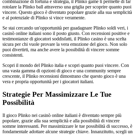
combinazione di fortuna e strategia, il Plinko game ti permette di far
rotolare la Plinko ball attraverso una griglia per scoprire quanto puoi
vincere. Questo gioco è diventato popolare grazie alla sua semplicità
e al potenziale di Plinko si vince veramente.
Se stai cercando un'opportunità per guadagnare Plinko soldi veri, i
casinò online italiani sono il posto giusto. Con recensioni positive e
testimonianze di giocatori soddisfatti, il Plinko casino è una scelta
sicura per chi vuole provare la vera emozione del gioco. Non solo
puoi divertirti, ma anche avere la possibilità di vincere somme
consistenti.
Scopri il mondo del Plinko italia e scopri quanto puoi vincere. Con
una vasta gamma di opzioni di gioco e una community sempre
crescente, il Plinko recensioni dimostrano che questo gioco è una
vera e propria opportunità per i giocatori italiani.
Strategie Per Massimizzare Le Tue
Possibilità
Il gioco Plinko nei casinò online italiani è diventato sempre più
popolare, grazie alla sua semplicità e alla possibilità di vincere
somme interessanti. Per massimizzare le tue possibilità di successo, è
fondamentale adottare alcune strategie chiave. Innanzitutto, scegli un