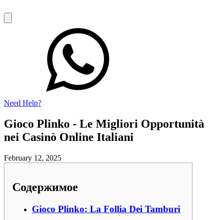
Need Help?
Gioco Plinko - Le Migliori Opportunità
nei Casinò Online Italiani
February 12, 2025
Содержимое
Gioco Plinko: La Follia Dei Tamburi