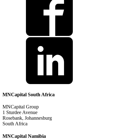
MNCapital South Africa
MNCapital Group
1 Sturdee Avenue
Rosebank, Johannesburg
South Africa
MNCapital Namibia