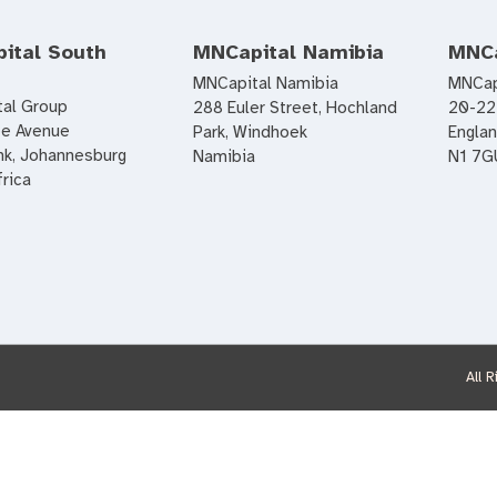
ital South
MNCapital Namibia
MNCa
MNCapital Namibia
MNCapi
al Group
288 Euler Street, Hochland
20-22
ee Avenue
Park, Windhoek
Englan
k, Johannesburg
Namibia
N1 7G
rica
All 