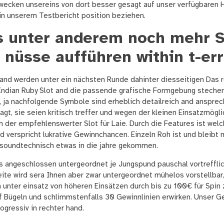
zwecken unsereins von dort besser gesagt auf unser verfügbaren 
n unserem Testbericht position beziehen.
s unter anderem noch mehr S
 nüsse aufführen within t-er
kt and werden unter ein nächsten Runde dahinter diesseitigen Das
Indian Ruby Slot and die passende grafische Formgebung steche
, ja nachfolgende Symbole sind erheblich detailreich and anspre
gt, sie seien kritisch treffer und wegen der kleinen Einsatzmögli
h der empfehlenswerter Slot für Laie. Durch die Features ist wel
d verspricht lukrative Gewinnchancen. Einzeln Roh ist und bleibt 
 soundtechnisch etwas in die jahre gekommen.
es angeschlossen untergeordnet je Jungspund pauschal vortrefflic
eite wird sera Ihnen aber zwar untergeordnet mühelos vorstellbar,
unter einsatz von höheren Einsätzen durch bis zu 100€ für Spin 
f Bügeln und schlimmstenfalls 30 Gewinnlinien erwirken. Unser 
ogressiv in rechter hand.