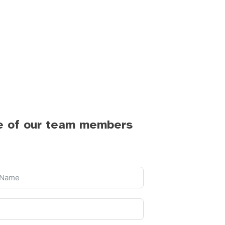
e of our team members