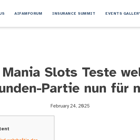
US
AIFAMFORUM
INSURANCE SUMMIT
EVENTS GALLER
t Mania Slots Teste we
unden-Partie nun für 
February 24, 2025
tent