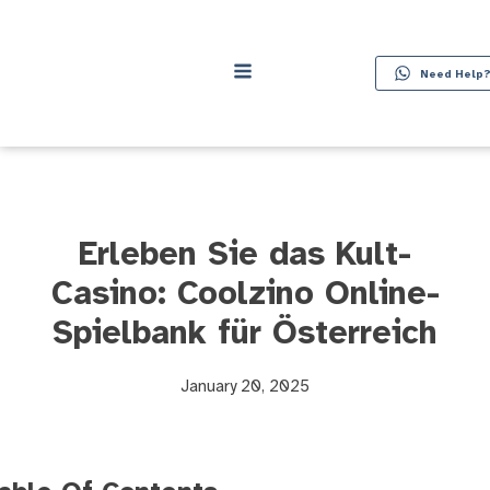
Need Help
Erleben Sie das Kult-
Casino: Coolzino Online-
Spielbank für Österreich
January 20, 2025