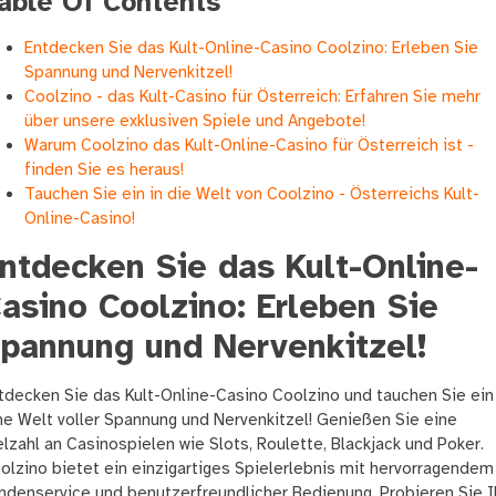
able Of Contents
Entdecken Sie das Kult-Online-Casino Coolzino: Erleben Sie
Spannung und Nervenkitzel!
Coolzino - das Kult-Casino für Österreich: Erfahren Sie mehr
über unsere exklusiven Spiele und Angebote!
Warum Coolzino das Kult-Online-Casino für Österreich ist -
finden Sie es heraus!
Tauchen Sie ein in die Welt von Coolzino - Österreichs Kult-
Online-Casino!
ntdecken Sie das Kult-Online-
asino Coolzino: Erleben Sie
pannung und Nervenkitzel!
tdecken Sie das Kult-Online-Casino Coolzino und tauchen Sie ein 
ne Welt voller Spannung und Nervenkitzel! Genießen Sie eine
elzahl an Casinospielen wie Slots, Roulette, Blackjack und Poker.
olzino bietet ein einzigartiges Spielerlebnis mit hervorragendem
ndenservice und benutzerfreundlicher Bedienung. Probieren Sie I