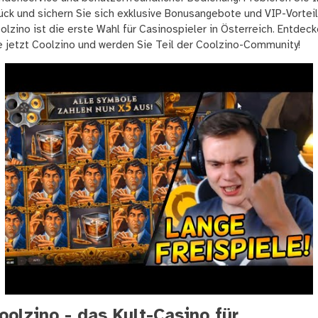
ück und sichern Sie sich exklusive Bonusangebote und VIP-Vorteil
olzino ist die erste Wahl für Casinospieler in Österreich. Entdec
e jetzt Coolzino und werden Sie Teil der Coolzino-Community!
oolzino - das Kult-Casino für