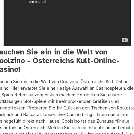
auchen Sie ein in die Welt von
oolzino - Österreichs Kult-Online-
asino!
uchen Sie ein in die Welt von Coolzino, Österreichs Kult-Online-
sino! Hier erwartet Sie eine riesige Auswahl an Casinospielen, die
r Spielerlebnis unvergesslich machen. Entdecken Sie unsere
stklassigen Slot-Spiele mit beeindruckenden Grafiken und
undeffekten. Probieren Sie Ihr Glück an den Tischen von Roulette
ackjack und Baccarat. Unser Live-Casino bringt Ihnen das echte
sinogefühl direkt nach Hause. Coolzino ist das Zuhause für alle
sinofans in Österreich. Melden Sie sich noch heute an und erhalt