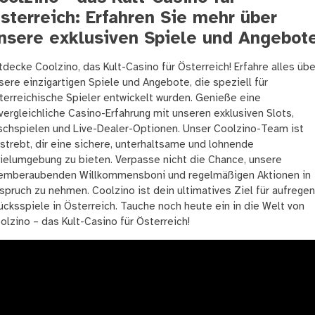
sterreich: Erfahren Sie mehr über
nsere exklusiven Spiele und Angebote
tdecke Coolzino, das Kult-Casino für Österreich! Erfahre alles übe
sere einzigartigen Spiele und Angebote, die speziell für
terreichische Spieler entwickelt wurden. Genieße eine
vergleichliche Casino-Erfahrung mit unseren exklusiven Slots,
schspielen und Live-Dealer-Optionen. Unser Coolzino-Team ist
strebt, dir eine sichere, unterhaltsame und lohnende
ielumgebung zu bieten. Verpasse nicht die Chance, unsere
emberaubenden Willkommensboni und regelmäßigen Aktionen in
spruch zu nehmen. Coolzino ist dein ultimatives Ziel für aufrege
ücksspiele in Österreich. Tauche noch heute ein in die Welt von
olzino – das Kult-Casino für Österreich!