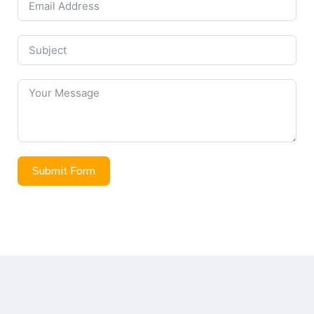
Submit Form