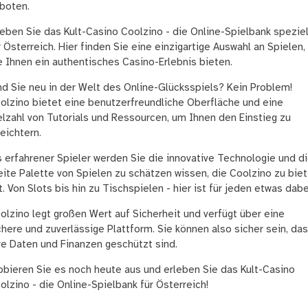
boten.
leben Sie das Kult-Casino Coolzino - die Online-Spielbank speziel
r Österreich. Hier finden Sie eine einzigartige Auswahl an Spielen,
e Ihnen ein authentisches Casino-Erlebnis bieten.
nd Sie neu in der Welt des Online-Glücksspiels? Kein Problem!
olzino bietet eine benutzerfreundliche Oberfläche und eine
elzahl von Tutorials und Ressourcen, um Ihnen den Einstieg zu
leichtern.
s erfahrener Spieler werden Sie die innovative Technologie und d
eite Palette von Spielen zu schätzen wissen, die Coolzino zu bie
t. Von Slots bis hin zu Tischspielen - hier ist für jeden etwas dabe
olzino legt großen Wert auf Sicherheit und verfügt über eine
chere und zuverlässige Plattform. Sie können also sicher sein, da
re Daten und Finanzen geschützt sind.
obieren Sie es noch heute aus und erleben Sie das Kult-Casino
olzino - die Online-Spielbank für Österreich!