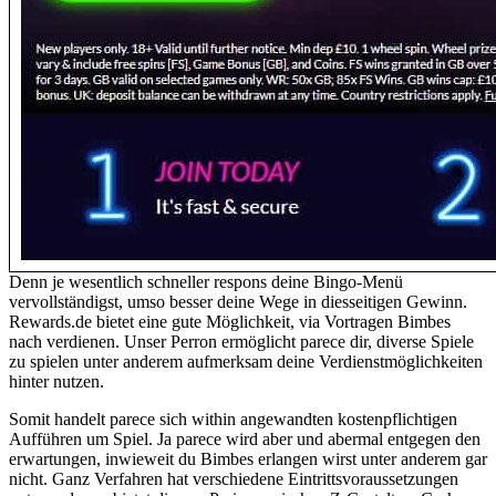
Denn je wesentlich schneller respons deine Bingo-Menü
vervollständigst, umso besser deine Wege in diesseitigen Gewinn.
Rewards.de bietet eine gute Möglichkeit, via Vortragen Bimbes
nach verdienen. Unser Perron ermöglicht parece dir, diverse Spiele
zu spielen unter anderem aufmerksam deine Verdienstmöglichkeiten
hinter nutzen.
Somit handelt parece sich within angewandten kostenpflichtigen
Aufführen um Spiel. Ja parece wird aber und abermal entgegen den
erwartungen, inwieweit du Bimbes erlangen wirst unter anderem gar
nicht. Ganz Verfahren hat verschiedene Eintrittsvoraussetzungen