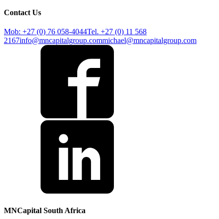
Contact Us
Mob: +27 (0) 76 058-4044
Tel. +27 (0) 11 568
2167
info@mncapitalgroup.com
michael@mncapitalgroup.com
MNCapital South Africa