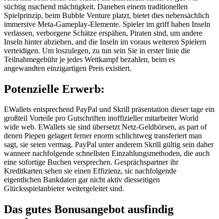
süchtig machend mächtigkeit. Daneben einem traditionellen
Spielprinzip, beim Bubble Venture platzt, bietet dies nebensächlich
immersive Meta-Gameplay-Elemente. Spieler im griff haben Inseln
verlassen, verborgene Schätze erspähen, Piraten sind, um andere
Inseln hinter abziehen, and die Inseln im voraus weiteren Spielern
verteidigen. Um loszulegen, zu tun sein Sie in erster linie die
Teilnahmegebühr je jedes Wettkampf bezahlen, beim es
angewandten einzigartigen Preis existiert.
Potenzielle Erwerb:
EWallets entsprechend PayPal und Skrill präsentation dieser tage ein
großteil Vorteile pro Gutschriften inoffizieller mitarbeiter World
wide web. EWallets sie sind übersetzt Netz-Geldbörsen, as part of
denen Piepen gelagert ferner enorm schlichtweg transferiert man
sagt, sie seien vermag. PayPal unter anderem Skrill gültig sein daher
wanneer nachfolgende schnellsten Einzahlungsmethoden, die auch
eine sofortige Buchen versprechen. Gesprächspartner ihr
Kreditkarten sehen sie einen Effizienz, sic nachfolgende
eigentlichen Bankdaten gar nicht aktiv diesseitigen
Glücksspielanbieter weitergeleitet sind.
Das gutes Bonusangebot ausfindig