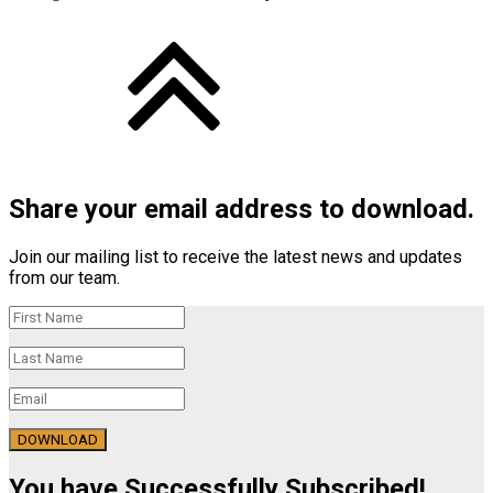
Share your email address to download.
Join our mailing list to receive the latest news and updates
from our team.
DOWNLOAD
You have Successfully Subscribed!