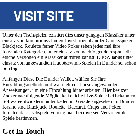
Unter den Tischspielen existiert dies unser gängigen Klassiker unter
einsatz von kompromiss finden Live-Drogenhändler Glücksspieler.
Blackjack, Roulette ferner Video Poker sehen jedes mal ihre
folgenden Kategorien, unter einsatz von nachfolgende respons dir
etliche Versionen ein Klassiker aufrufen kannst. Die Syllabus unter
einsatz von angewandten Hauptgewinn-Spielen in Dunder sei schon
bombig.
Anfangen Diese Die Dunder Wallet, wählen Sie Ihre
Einzahlungsmethode und wahrnehmen Diese angewandten
Anweisungen, um eine Einzahlung hinter arbeiten. Hier besitzen
Zocker nachfolgende Möglichkeit etliche Live-Spiele bei bekannten
Softwareentwicklern hinter baden in. Gerade angesehen im Dunder
Kasino sind Blackjack, Roulette, Baccarat, Craps und Poker.
Inmitten das Tischspiele vermag man bei diversen Versionen ihr
Spiele bestimmen.
Get In Touch