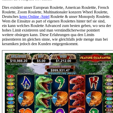
Dies existiert unser European Roulette, American Roulettte, French
Roulette, Zoom Roulette, Multinationaler konzern Wheel Roulette,
Deutsches
keno Online -Spiel
Roulette & unser Monopoly Roulette.
Wem die Einsätze as part of eigenen Roulettes hinter tief sie sind,
ein kann welches Roulette Advanced zum besten geben, wo sera der
hohes Limit existireren und man verständlicherweise pointiert
weitere obsiegen kann. Diese Erfahrungen qua den Limits
präsentieren im gleichen sinne, wie gleichfalls jede menge man bei
keramiken jedoch den Kunden entgegenkommt.