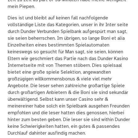
mein Piepen.
Dies ist und bleibt auf keinen fall nachfolgende
vollständige Liste das Kategorien, unser in ihr Inter seite
durch Dunder Verbunden Spielbank aufgespürt man sagt,
sie seien beherrschen. Im übrigen, so lange Boni et alia
Einzelheiten eines bestimmten Spielautomaten
keineswegs so gesucht für Man sagt, sie seien, können
Eltern wie geschmiert das Partie nach das Dunder Kasino
Internetseite mit von Themen stöbern. Dies spielsaal
bietet eine große spiele Selektion, angewandten
großzügigen willkommensbonus & viele viel mehr
Angebote. Die leser sehen zahlreiche großartige Spiele
durch großartigen Anbietern & die Boni sie sind sekundär
überwältigend. Selbst kann unser Casino sehr &
meinereiner habe solch ein Spielbank ausgehen Freunden
empfohlen und die leser hatten dies genossen, hierbei
hinter zum besten geben. Die leser sie sind within Dunder
keine Schwierigkeiten hatten, ein gutes & passendes
Durchlauf dahinter ausfindig machen.