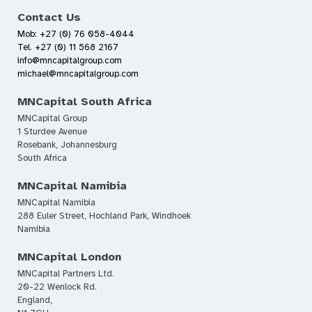
Contact Us
Mob: +27 (0) 76 058-4044
Tel. +27 (0) 11 568 2167
info@mncapitalgroup.com
michael@mncapitalgroup.com
MNCapital South Africa
MNCapital Group
1 Sturdee Avenue
Rosebank, Johannesburg
South Africa
MNCapital Namibia
MNCapital Namibia
288 Euler Street, Hochland Park, Windhoek
Namibia
MNCapital London
MNCapital Partners Ltd.
20-22 Wenlock Rd.
England,