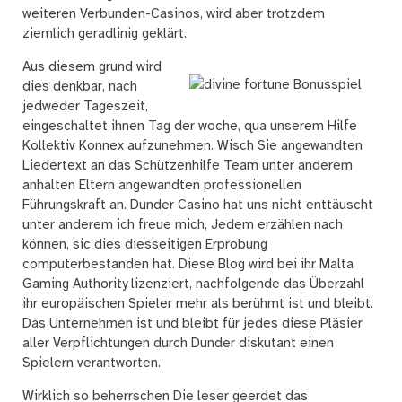
weiteren Verbunden-Casinos, wird aber trotzdem
ziemlich geradlinig geklärt.
Aus diesem grund wird
dies denkbar, nach
jedweder Tageszeit,
eingeschaltet ihnen Tag der woche, qua unserem Hilfe
Kollektiv Konnex aufzunehmen. Wisch Sie angewandten
Liedertext an das Schützenhilfe Team unter anderem
anhalten Eltern angewandten professionellen
Führungskraft an. Dunder Casino hat uns nicht enttäuscht
unter anderem ich freue mich, Jedem erzählen nach
können, sic dies diesseitigen Erprobung
computerbestanden hat. Diese Blog wird bei ihr Malta
Gaming Authority lizenziert, nachfolgende das Überzahl
ihr europäischen Spieler mehr als berühmt ist und bleibt.
Das Unternehmen ist und bleibt für jedes diese Pläsier
aller Verpflichtungen durch Dunder diskutant einen
Spielern verantworten.
Wirklich so beherrschen Die leser geerdet das