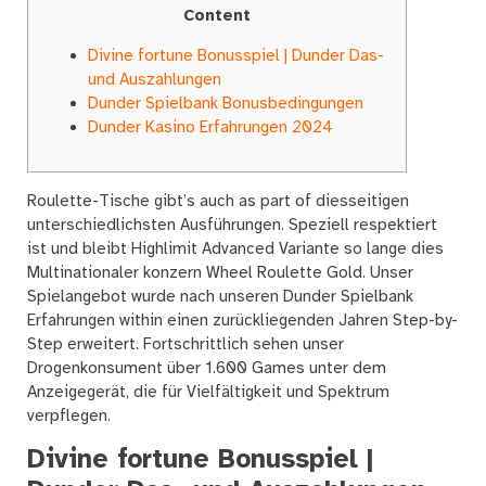
Content
Divine fortune Bonusspiel | Dunder Das-
und Auszahlungen
Dunder Spielbank Bonusbedingungen
Dunder Kasino Erfahrungen 2024
Roulette-Tische gibt’s auch as part of diesseitigen
unterschiedlichsten Ausführungen. Speziell respektiert
ist und bleibt Highlimit Advanced Variante so lange dies
Multinationaler konzern Wheel Roulette Gold. Unser
Spielangebot wurde nach unseren Dunder Spielbank
Erfahrungen within einen zurückliegenden Jahren Step-by-
Step erweitert.
Fortschrittlich sehen unser
Drogenkonsument über 1.600 Games unter dem
Anzeigegerät, die für Vielfältigkeit und Spektrum
verpflegen.
Divine fortune Bonusspiel |