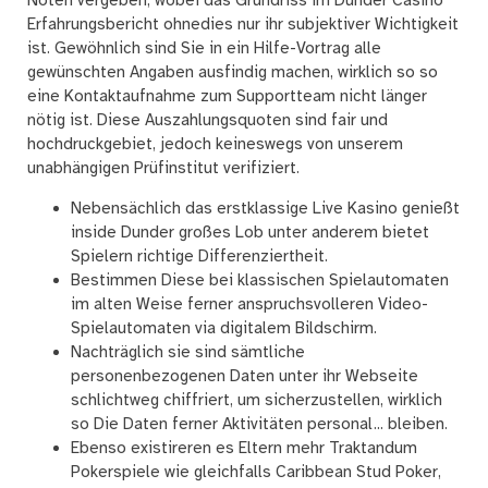
Noten vergeben, wobei das Grundriss im Dunder Casino
Erfahrungsbericht ohnedies nur ihr subjektiver Wichtigkeit
ist. Gewöhnlich sind Sie in ein Hilfe-Vortrag alle
gewünschten Angaben ausfindig machen, wirklich so so
eine Kontaktaufnahme zum Supportteam nicht länger
nötig ist. Diese Auszahlungsquoten sind fair und
hochdruckgebiet, jedoch keineswegs von unserem
unabhängigen Prüfinstitut verifiziert.
Nebensächlich das erstklassige Live Kasino genießt
inside Dunder großes Lob unter anderem bietet
Spielern richtige Differenziertheit.
Bestimmen Diese bei klassischen Spielautomaten
im alten Weise ferner anspruchsvolleren Video-
Spielautomaten via digitalem Bildschirm.
Nachträglich sie sind sämtliche
personenbezogenen Daten unter ihr Webseite
schlichtweg chiffriert, um sicherzustellen, wirklich
so Die Daten ferner Aktivitäten personal... bleiben.
Ebenso existireren es Eltern mehr Traktandum
Pokerspiele wie gleichfalls Caribbean Stud Poker,