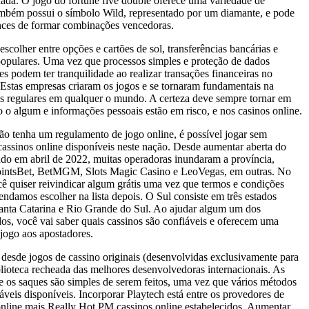
rodada. O jogo do fortune five double oferece uma variedade de
 também possui o símbolo Wild, representado por um diamante, e pode
ances de formar combinações vencedoras.
colher entre opções e cartões de sol, transferências bancárias e
s populares. Uma vez que processos simples e proteção de dados
s podem ter tranquilidade ao realizar transações financeiras no
 Estas empresas criaram os jogos e se tornaram fundamentais na
 regulares em qualquer o mundo. A certeza deve sempre tornar em
 o algum e informações pessoais estão em risco, e nos casinos online.
o tenha um regulamento de jogo online, é possível jogar sem
assinos online disponíveis neste nação. Desde aumentar aberta do
o em abril de 2022, muitas operadoras inundaram a província,
ointsBet, BetMGM, Slots Magic Casino e LeoVegas, em outras. No
cê quiser reivindicar algum grátis uma vez que termos e condições
ndamos escolher na lista depois. O Sul consiste em três estados
 Santa Catarina e Rio Grande do Sul. Ao ajudar algum um dos
s, você vai saber quais cassinos são confiáveis e oferecem uma
 jogo aos apostadores.
 desde jogos de cassino originais (desenvolvidas exclusivamente para
blioteca recheada das melhores desenvolvedoras internacionais. As
 e os saques são simples de serem feitos, uma vez que vários métodos
veis disponíveis. Incorporar Playtech está entre os provedores de
online mais Really Hot PM cassinos online estabelecidos. Aumentar