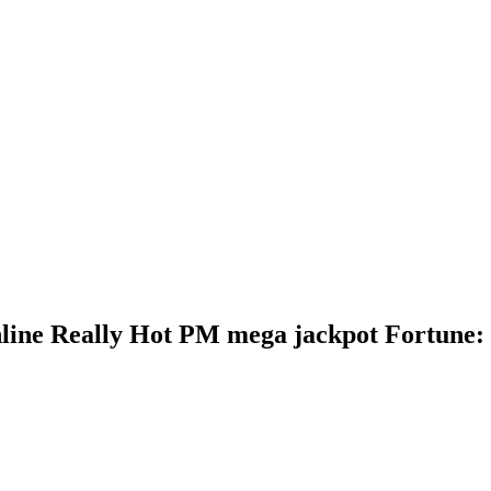
line Really Hot PM mega jackpot Fortune: