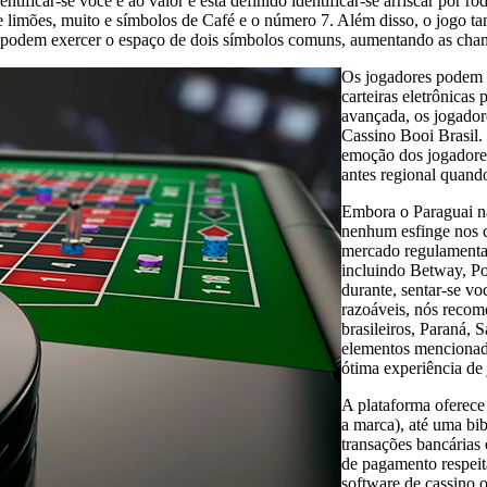
tificar-se você e ao valor e está definido identificar-se arriscar por 
as e limões, muito e símbolos de Café e o número 7. Além disso, o jogo
los podem exercer o espaço de dois símbolos comuns, aumentando as ch
Os jogadores podem es
carteiras eletrônica
avançada, os jogadore
Cassino Booi Brasil.
emoção dos jogadores
antes regional quando
Embora o Paraguai nã
nenhum esfinge nos c
mercado regulamentad
incluindo Betway, P
durante, sentar-se vo
razoáveis, nós recome
brasileiros, Paraná,
elementos mencionado
ótima experiência de
A plataforma oferece
a marca), até uma bi
transações bancárias
de pagamento respeitá
software de cassino 