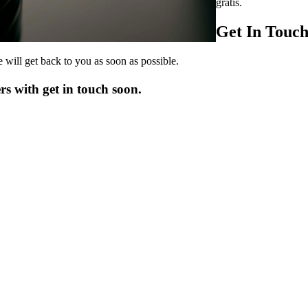
grátis.
Get In Touc
will get back to you as soon as possible.
 with get in touch soon.