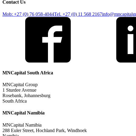
Contact Us
Mob: +27 (0) 76 058-4044
Tel. +27 (0) 11 568 2167
info@mncapitalg
MNCapital South Africa
MNCapital Group
1 Sturdee Avenue
Rosebank, Johannesburg
South Africa
MNCapital Namibia
MNCapital Namibia
288 Euler Street, Hochland Park, Windhoek
Namibia