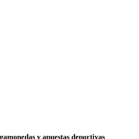
gamonedas y apuestas deportivas