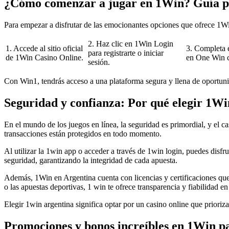
¿Cómo comenzar a jugar en 1Win? Guía p
Para empezar a disfrutar de las emocionantes opciones que ofrece 1Win
2. Haz clic en 1Win Login
1. Accede al sitio oficial
3. Completa e
para registrarte o iniciar
de 1Win Casino Online.
en One Win c
sesión.
Con Win1, tendrás acceso a una plataforma segura y llena de oportuni
Seguridad y confianza: Por qué elegir 1Wi
En el mundo de los juegos en línea, la seguridad es primordial, y el c
transacciones están protegidos en todo momento.
Al utilizar la 1win app o acceder a través de 1win login, puedes disf
seguridad, garantizando la integridad de cada apuesta.
Además, 1Win en Argentina cuenta con licencias y certificaciones que
o las apuestas deportivas, 1 win te ofrece transparencia y fiabilidad e
Elegir 1win argentina significa optar por un casino online que prioriz
Promociones y bonos increíbles en 1Win p