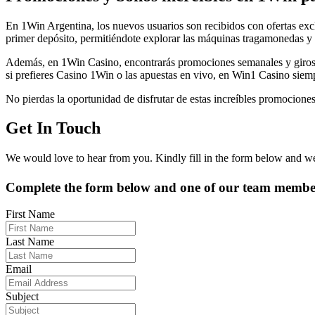
En 1Win Argentina, los nuevos usuarios son recibidos con ofertas exc
primer depósito, permitiéndote explorar las máquinas tragamonedas y 
Además, en 1Win Casino, encontrarás promociones semanales y giros g
si prefieres Casino 1Win o las apuestas en vivo, en Win1 Casino siemp
No pierdas la oportunidad de disfrutar de estas increíbles promocione
Get In Touch
We would love to hear from you. Kindly fill in the form below and we 
Complete the form below and one of our team members
First Name
Last Name
Email
Subject