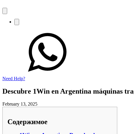
Need Help?
Descubre 1Win en Argentina máquinas tra
February 13, 2025
Содержимое