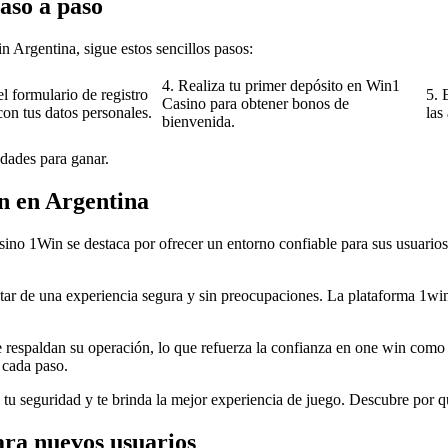
aso a paso
 Argentina, sigue estos sencillos pasos:
4. Realiza tu primer depósito en Win1
l formulario de registro
5. 
Casino para obtener bonos de
on tus datos personales.
las
bienvenida.
dades para ganar.
n en Argentina
asino 1Win se destaca por ofrecer un entorno confiable para sus usuario
rutar de una experiencia segura y sin preocupaciones. La plataforma 1wi
 respaldan su operación, lo que refuerza la confianza en one win como 
n cada paso.
a tu seguridad y te brinda la mejor experiencia de juego. Descubre por q
ara nuevos usuarios