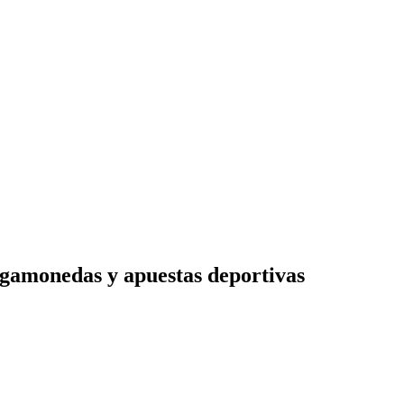
gamonedas y apuestas deportivas