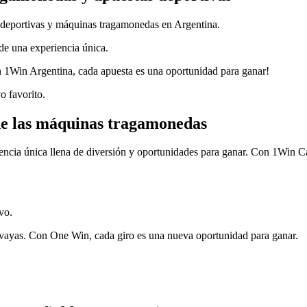
 deportivas y máquinas tragamonedas en Argentina.
de una experiencia única.
n 1Win Argentina, cada apuesta es una oportunidad para ganar!
o favorito.
de las máquinas tragamonedas
ncia única llena de diversión y oportunidades para ganar. Con 1Win C
vo.
 vayas. Con One Win, cada giro es una nueva oportunidad para ganar.