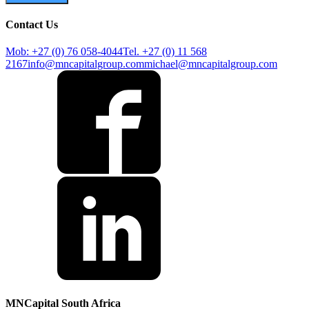
Contact Us
Mob: +27 (0) 76 058-4044
Tel. +27 (0) 11 568
2167
info@mncapitalgroup.com
michael@mncapitalgroup.com
MNCapital South Africa