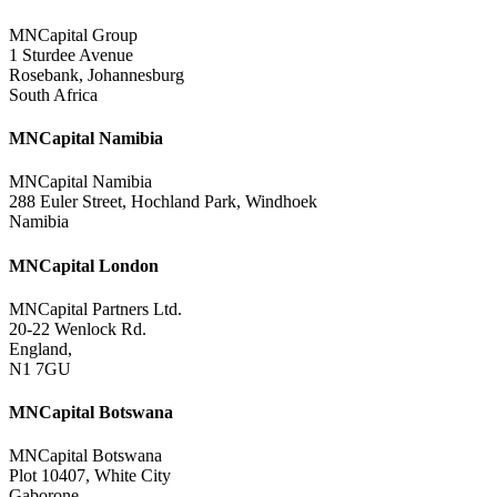
MNCapital Group
1 Sturdee Avenue
Rosebank, Johannesburg
South Africa
MNCapital Namibia
MNCapital Namibia
288 Euler Street, Hochland Park, Windhoek
Namibia
MNCapital London
MNCapital Partners Ltd.
20-22 Wenlock Rd.
England,
N1 7GU
MNCapital Botswana
MNCapital Botswana
Plot 10407, White City
Gaborone