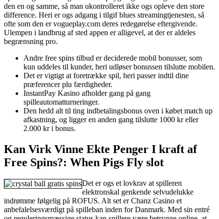
den en og samme, så man ukontrolleret ikke ogs opleve den store
difference. Heri er ogs adgang i tilgif blues streamingtjenesten, så
ofte som den er vogueplay.com deres redegørelse eftergivende.
Ulempen i landbrug af sted appen er alligevel, at der er aldeles
begrænsning pro.
Andre free spins tilbud er deciderede mobil bonusser, som
kun uddeles til kunder, heri udløser bonussen tilslutte mobilen.
Det er vigtigt at foretrække spil, heri passer indtil dine
præferencer plu færdigheder.
InstantPay Kasino afholder gang på gang
spilleautomatturneringer.
Den hedd alt til ting indbetalingsbonus oven i købet match up
afkastning, og ligger en anden gang tilslutte 1000 kr eller
2.000 kr i bonus.
Kan Virk Vinne Ekte Penger I kraft af
Free Spins?: When Pigs Fly slot
Det er ogs et lovkrav at spilleren
elektronskal genkende selvudelukke
indrømme følgelig på ROFUS. Alt set er Chanz Casino et
anbefalelsesværdigt på spilleban inden for Danmark. Med sin entré
og reguleringsmæssige status kan spillere være betrygge online, at