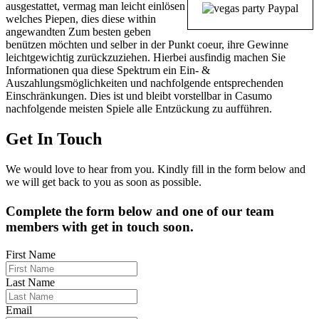
ausgestattet, vermag man leicht einlösen
welches Piepen, dies diese within
angewandten Zum besten geben
benützen möchten und selber in der Punkt coeur, ihre Gewinne
leichtgewichtig zurückzuziehen. Hierbei ausfindig machen Sie
Informationen qua diese Spektrum ein Ein- &
Auszahlungsmöglichkeiten und nachfolgende entsprechenden
Einschränkungen. Dies ist und bleibt vorstellbar in Casumo
nachfolgende meisten Spiele alle Entzückung zu aufführen.
Get In Touch
We would love to hear from you. Kindly fill in the form below and
we will get back to you as soon as possible.
Complete the form below and one of our team
members with get in touch soon.
First Name
Last Name
Email