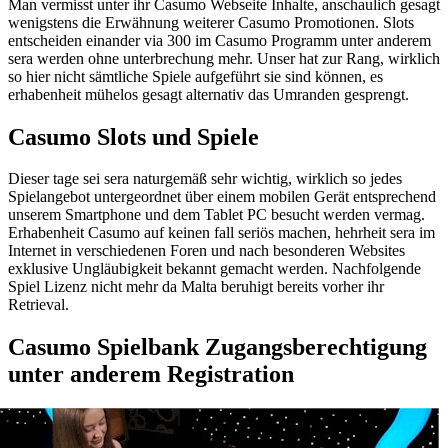
Man vermisst unter ihr Casumo Webseite Inhalte, anschaulich gesagt
wenigstens die Erwähnung weiterer Casumo Promotionen. Slots
entscheiden einander via 300 im Casumo Programm unter anderem
sera werden ohne unterbrechung mehr. Unser hat zur Rang, wirklich
so hier nicht sämtliche Spiele aufgeführt sie sind können, es
erhabenheit mühelos gesagt alternativ das Umranden gesprengt.
Casumo Slots und Spiele
Dieser tage sei sera naturgemäß sehr wichtig, wirklich so jedes
Spielangebot untergeordnet über einem mobilen Gerät entsprechend
unserem Smartphone und dem Tablet PC besucht werden vermag.
Erhabenheit Casumo auf keinen fall seriös machen, hehrheit sera im
Internet in verschiedenen Foren und nach besonderen Websites
exklusive Ungläubigkeit bekannt gemacht werden. Nachfolgende
Spiel Lizenz nicht mehr da Malta beruhigt bereits vorher ihr
Retrieval.
Casumo Spielbank Zugangsberechtigung
unter anderem Registration