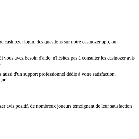
e casinozer login, des questions sur notre casinozer app, ou
 vous avez besoin d'aide, n'hésitez pas à consulter les casinozer avis
.
ssi d'un support professionnel dédié à votre satisfaction.
gne.
r avis positif, de nombreux joueurs témoignent de leur satisfaction