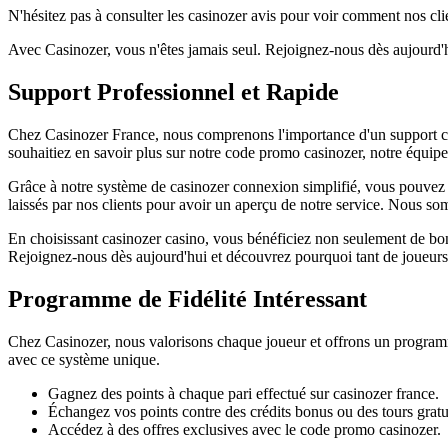
N'hésitez pas à consulter les casinozer avis pour voir comment nos clie
Avec Casinozer, vous n'êtes jamais seul. Rejoignez-nous dès aujourd'h
Support Professionnel et Rapide
Chez Casinozer France, nous comprenons l'importance d'un support clien
souhaitiez en savoir plus sur notre code promo casinozer, notre équipe 
Grâce à notre système de casinozer connexion simplifié, vous pouvez ac
laissés par nos clients pour avoir un aperçu de notre service. Nous som
En choisissant casinozer casino, vous bénéficiez non seulement de bo
Rejoignez-nous dès aujourd'hui et découvrez pourquoi tant de joueurs 
Programme de Fidélité Intéressant
Chez Casinozer, nous valorisons chaque joueur et offrons un programme
avec ce système unique.
Gagnez des points à chaque pari effectué sur casinozer france.
Échangez vos points contre des crédits bonus ou des tours gratu
Accédez à des offres exclusives avec le code promo casinozer.