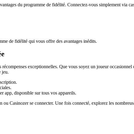
ux avantages du programme de fidélité. Connectez-vous simplement via 
me de fidélité qui vous offre des avantages inédits.
ée
s récompenses exceptionnelles. Que vous soyez un joueur occasionnel ou
 jeu.
cription.
iales.
 app, disponible sur tous vos appareils.
 Casinozer se connecter. Une fois connecté, explorez les nombreuses o