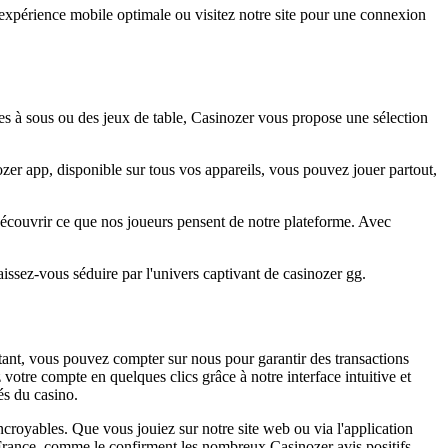
expérience mobile optimale ou visitez notre site pour une connexion
s à sous ou des jeux de table, Casinozer vous propose une sélection
ozer app, disponible sur tous vos appareils, vous pouvez jouer partout,
découvrir ce que nos joueurs pensent de notre plateforme. Avec
issez-vous séduire par l'univers captivant de casinozer gg.
ant, vous pouvez compter sur nous pour garantir des transactions
otre compte en quelques clics grâce à notre interface intuitive et
és du casino.
royables. Que vous jouiez sur notre site web ou via l'application
France, comme le confirment les nombreux Casinozer avis positifs.