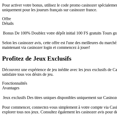
Pour activer votre bonus, utilisez le code promo casinozer spécialeme
uniquement pour les joueurs français sur casinozer france.
Offre
Détails
Bonus De 100%
Doublez votre dépôt initial
100 FS gratuits
Tours gra
Selon les casinozer avis, cette offre est l'une des meilleures du marc
maintenant via casinozer login et commencez à jouer!
Profitez de Jeux Exclusifs
Découvrez une expérience de jeu inédite avec les jeux exclusifs de C
satisfaire tous vos désirs de jeu.
Fonctionnalités
Avantages
Jeux exclusifs
Des titres uniques disponibles uniquement sur Casinoz
Pour commencer, connectez-vous simplement à votre compte via Casino
explorer tous nos jeux. Consultez également les casinozer avis pour dé