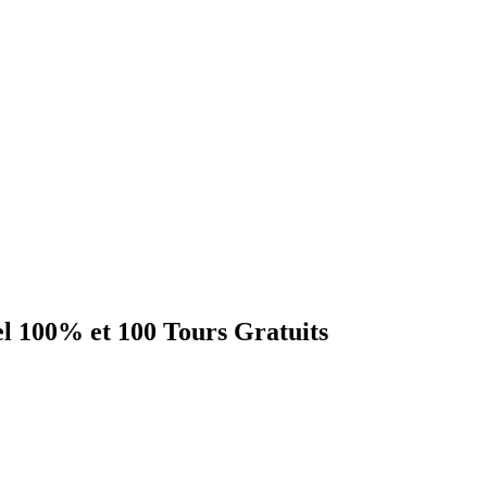
l 100% et 100 Tours Gratuits