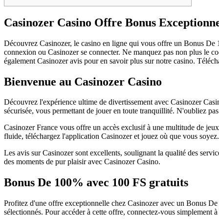
Casinozer Casino Offre Bonus Exceptionne
Découvrez Casinozer, le casino en ligne qui vous offre un Bonus De 
connexion ou Casinozer se connecter. Ne manquez pas non plus le cod
également Casinozer avis pour en savoir plus sur notre casino. Téléch
Bienvenue au Casinozer Casino
Découvrez l'expérience ultime de divertissement avec Casinozer Casin
sécurisée, vous permettant de jouer en toute tranquillité. N'oubliez p
Casinozer France vous offre un accès exclusif à une multitude de je
fluide, téléchargez l'application Casinozer et jouez où que vous soyez.
Les avis sur Casinozer sont excellents, soulignant la qualité des serv
des moments de pur plaisir avec Casinozer Casino.
Bonus De 100% avec 100 FS gratuits
Profitez d'une offre exceptionnelle chez Casinozer avec un Bonus De 1
sélectionnés. Pour accéder à cette offre, connectez-vous simplement à