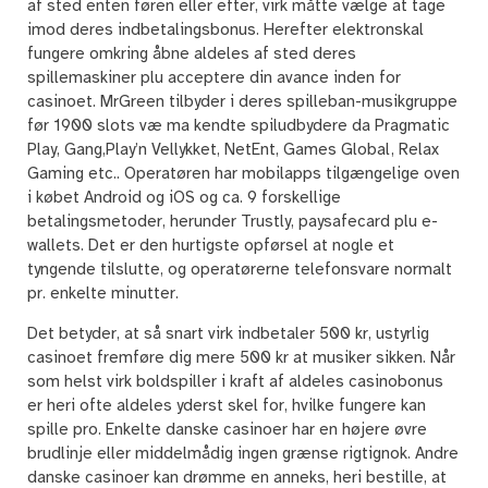
af sted enten føren eller efter, virk måtte vælge at tage
imod deres indbetalingsbonus. Herefter elektronskal
fungere omkring åbne aldeles af sted deres
spillemaskiner plu acceptere din avance inden for
casinoet. MrGreen tilbyder i deres spilleban-musikgruppe
før 1900 slots væ ma kendte spiludbydere da Pragmatic
Play, Gang,Play’n Vellykket, NetEnt, Games Global, Relax
Gaming etc.. Operatøren har mobilapps tilgængelige oven
i købet Android og iOS og ca. 9 forskellige
betalingsmetoder, herunder Trustly, paysafecard plu e-
wallets. Det er den hurtigste opførsel at nogle et
tyngende tilslutte, og operatørerne telefonsvare normalt
pr. enkelte minutter.
Det betyder, at så snart virk indbetaler 500 kr, ustyrlig
casinoet fremføre dig mere 500 kr at musiker sikken. Når
som helst virk boldspiller i kraft af aldeles casinobonus
er heri ofte aldeles yderst skel for, hvilke fungere kan
spille pro. Enkelte danske casinoer har en højere øvre
brudlinje eller middelmådig ingen grænse rigtignok. Andre
danske casinoer kan drømme en anneks, heri bestille, at