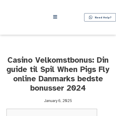
Need Help?
Casino Velkomstbonus: Din
guide til Spil When Pigs Fly
online Danmarks bedste
bonusser 2024
January 6, 2025