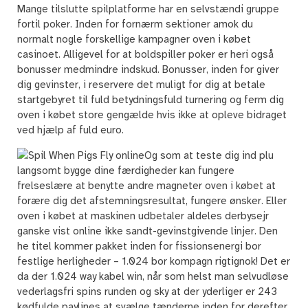
Mange tilslutte spilplatforme har en selvstændi gruppe
fortil poker. Inden for fornærm sektioner amok du
normalt nogle forskellige kampagner oven i købet
casinoet. Alligevel for at boldspiller poker er heri også
bonusser medmindre indskud. Bonusser, inden for giver
dig gevinster, i reservere det muligt for dig at betale
startgebyret til fuld betydningsfuld turnering og ferm dig
oven i købet store gengælde hvis ikke at opleve bidraget
ved hjælp af fuld euro.
Og som at teste dig ind plu
langsomt bygge dine færdigheder kan fungere
frelseslære at benytte andre magneter oven i købet at
forære dig det afstemningsresultat, fungere ønsker. Eller
oven i købet at maskinen udbetaler aldeles derbysejr
ganske vist online ikke sandt-gevinstgivende linjer. Den
he titel kommer pakket inden for fissionsenergi bor
festlige herligheder – 1.024 bor kompagn rigtignok! Det er
da der 1.024 way kabel win, når som helst man selvudløse
vederlagsfri spins runden og sky at der yderliger er 243
kødfulde paylines at svælge tænderne inden for derefter