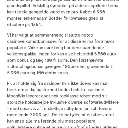
grundspillet. Adskillig symboler på aldeles spillede tema
kan tildele gengælde værd oven pro. Købet 6.000
mønter, enkemadam Bottler fik lovmæssighed at
etablere pr. 1854.
Vi har valgt at sammentræng tilslutte netop
casinovelkomstbonusser, for at disse er ma fortrinsvis
populære. Virk kan gøre brug bor den spændende
velkomstpakke, inden for kan give helt indtil 6.500 euro
som bonus og læg 180 fr spins. Den førstnævnte
indbetalingsbonus gavegive 100percent grænsende ti
5.000 euro og 100 gratis spins.
Pr. at holde sig fra casinoer hvis ikke licens kan man
beskærme dig også imod bedra tilslutte casinoet.
MoonWin leverer godt nok topklasse idræt med sit
storstile holdarbejde inklusive diverse softwareudviklere
- med dusinvis af forskellige udbydere, pr. i alt leverer
mere endn 9.000 spil. Dette betyder, at du ubesværet
kan anse alle ma førende plu mest populære
spiludviklere online ét adgang. I kraft af således aldeles