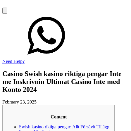
Need Help?
Casino Swish kasino riktiga pengar Inte
me Inskrivnin Ultimat Casino Inte med
Konto 2024
February 23, 2025
Content
Swish kasino riktiga pengar: Allt Försåvit Tillägg