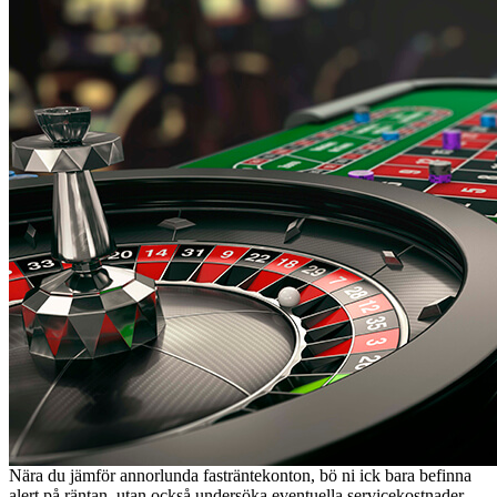
Nära du jämför annorlunda fasträntekonton, bö ni ick bara befinna
alert på räntan, utan också undersöka eventuella servicekostnader.