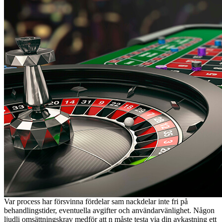
Var process har försvinna fördelar sam nackdelar inte fri på
behandlingstider, eventuella avgifter och användarvänlighet. Någon
ljudli omsättningskrav medför att n måste testa via din avkastning ett