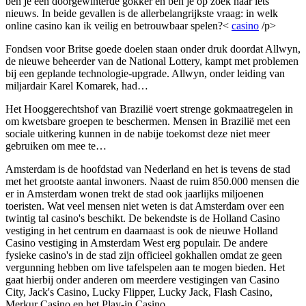
ben je een doorgewinterde gokker en ben je op zoek naar iets
nieuws. In beide gevallen is de allerbelangrijkste vraag: in welk
online casino kan ik veilig en betrouwbaar spelen?<
casino
/p>
Fondsen voor Britse goede doelen staan onder druk doordat Allwyn,
de nieuwe beheerder van de National Lottery, kampt met problemen
bij een geplande technologie-upgrade. Allwyn, onder leiding van
miljardair Karel Komarek, had…
Het Hooggerechtshof van Brazilië voert strenge gokmaatregelen in
om kwetsbare groepen te beschermen. Mensen in Brazilië met een
sociale uitkering kunnen in de nabije toekomst deze niet meer
gebruiken om mee te…
Amsterdam is de hoofdstad van Nederland en het is tevens de stad
met het grootste aantal inwoners. Naast de ruim 850.000 mensen die
er in Amsterdam wonen trekt de stad ook jaarlijks miljoenen
toeristen. Wat veel mensen niet weten is dat Amsterdam over een
twintig tal casino's beschikt. De bekendste is de Holland Casino
vestiging in het centrum en daarnaast is ook de nieuwe Holland
Casino vestiging in Amsterdam West erg populair. De andere
fysieke casino's in de stad zijn officieel gokhallen omdat ze geen
vergunning hebben om live tafelspelen aan te mogen bieden. Het
gaat hierbij onder anderen om meerdere vestigingen van Casino
City, Jack's Casino, Lucky Flipper, Lucky Jack, Flash Casino,
Merkur Casino en het Play-in Casino.