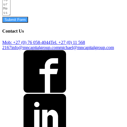
Submit Form
Contact Us
Mob: +27 (0) 76 058-4044
Tel. +27 (0) 11 568
2167
info@mncapitalgroup.com
michael@mncapitalgroup.com