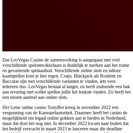
Dat LeoVegas Casino de samenwerking is aangegaan met veel
verschillende spelontwikkelaars is duidelijk te merken aan het ruime
en gevarieerde spelaanbod. Verschillende online slots en talloze
kaartspellen kom je hier tegen. Craps, Blackjack als Roulette en
Baccarat zijn met verschillende varianten te vinden, iets voor
iedereen dus. LeoVegas bestaat al langer, en heeft zodoende een bak
aan ervaring met welke spellen jullie het leukste vinden. Zo heeft het
een enorm aanbod aan online slots.
Het Letse online casino TonyBet kreeg in november 2022 een
vergunning van de Kansspelautoriteit. Daarmee heeft het casino de
mogelijkheid om legaal online gokken aan te bieden in Nederland,
maar dat doet het nog niet. In december 2022 kwam naar buiten dat
het bedrijf verwacht in maart 2023 te lanceren maar die deadline