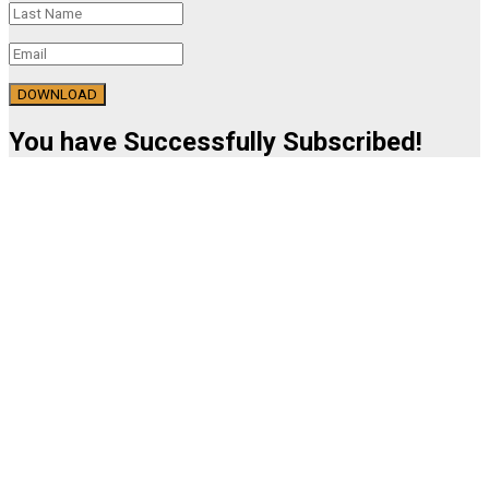
DOWNLOAD
You have Successfully Subscribed!