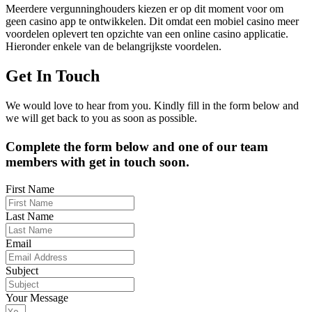
Meerdere vergunninghouders kiezen er op dit moment voor om
geen casino app te ontwikkelen. Dit omdat een mobiel casino meer
voordelen oplevert ten opzichte van een online casino applicatie.
Hieronder enkele van de belangrijkste voordelen.
Get In Touch
We would love to hear from you. Kindly fill in the form below and
we will get back to you as soon as possible.
Complete the form below and one of our team
members with get in touch soon.
First Name
Last Name
Email
Subject
Your Message