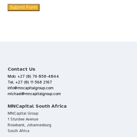
Submit Form
Contact Us
Mob: +27 (0) 76 058-4044
Tel. +27 (0) 11 568 2167
info@mncapitalgroup.com
michael@mncapitalgroup.com
MNCapital South Africa
MNCapital Group
1 Sturdee Avenue
Rosebank, Johannesburg
South Africa