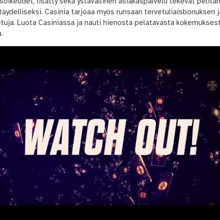
oikeudet, lisätty sekä ystävällinen asiakaspalvelu tekevät pelitä
 täydelliseksi. Casinia tarjoaa myös runsaan tervetuliaisbonuksen 
etuja. Luota Casiniassa ja nauti hienosta pelatavasta kokemukses
.