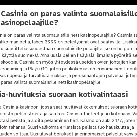
 Casinia on paras valinta suomalaisill
kasinopelaajille?
nia on paras valinta suomalaisille nettikasinopelaajille? Casinia t
likoiman peliä, lähes 3000 eri peleilyönnit ovat saatavilla. Lisäksi
u suositteliaisuudestaan suomalaisille pelaajille, se on helppo ja
n käyttää suomeksi. Aina uusia pelien lisäyksiä, ilmaisia pyöreitä s
uskoodia. Casinia on myös yhteydessä useiden ovien johtajien kan
icrogaming ja Play’n GO, joten pelikokemus on erinomainen. Lopuks
ös nopeaa ja turvallista maksu- ja perussääntöjen palvelua, joten
 paras valinta suomalaisille nettikasinopelaajille.
ia-huvituksia suoraan kotivalintaasi
 Casinia-kasinoon, jossa saat huvitavat kokemukset suoraan kotiv
ioista pelijoistoista ja saa tosi Casinia-tunteet juuri kotonaan. Va
asi pelistä ja aloita pelaaminen heti. Kasino on auki 24/7, joten 
loin tahansa. Suuri valikoima erilaisista pelistä tuo hauskuutta ja
uuden voittaa. Uusiutuvat bonukset ja erinomaiset palvelut vahvis