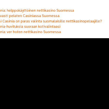
nia: helppokäyttöinen nettikasino Suomessa
uvasti pelaten Casiniassa Suomessa
i Casinia on paras valinta suomalaisille nettikasinopelaajille?
nia-huvituksia suoraan kotivalintaasi
nia: ver hoten nettikasino Suomessa