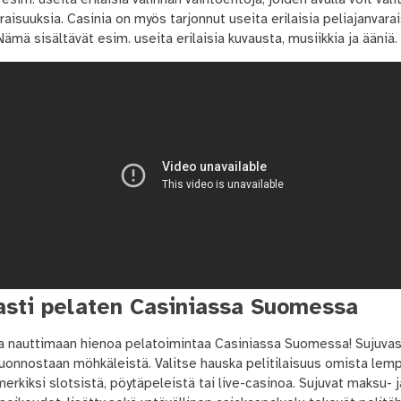
raisuuksia. Casinia on myös tarjonnut useita erilaisia peliajanvar
ämä sisältävät esim. useita erilaisia kuvausta, musiikkia ja ääniä.
asti pelaten Casiniassa Suomessa
a nauttimaan hienoa pelatoimintaa Casiniassa Suomessa! Sujuvas
luonnostaan möhkäleistä. Valitse hauska pelitilaisuus omista lemp
erkiksi slotsistä, pöytäpeleistä tai live-casinoa. Sujuvat maksu- j