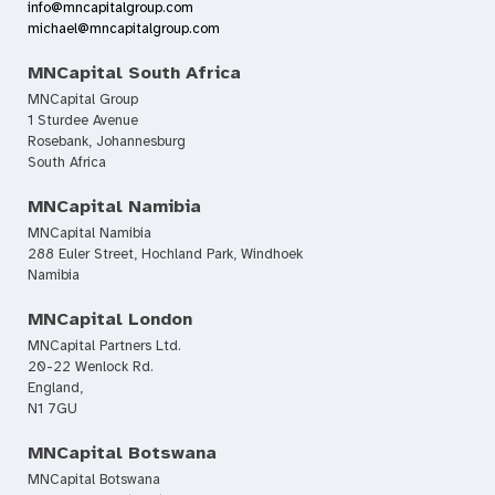
info@mncapitalgroup.com
michael@mncapitalgroup.com
MNCapital South Africa
MNCapital Group
1 Sturdee Avenue
Rosebank, Johannesburg
South Africa
MNCapital Namibia
MNCapital Namibia
288 Euler Street, Hochland Park, Windhoek
Namibia
MNCapital London
MNCapital Partners Ltd.
20-22 Wenlock Rd.
England,
N1 7GU
MNCapital Botswana
MNCapital Botswana