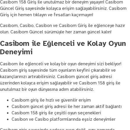
Casibom 158 Giriş ile unutulmaz bir deneyim yaşayın! Casibom
Güncel Giriş sayesinde kolayca erişim sağlayabilirsiniz. Casibom
Giriş için hemen tıklayın ve fırsatları kaçırmayın!
Casıbom, Casibo, Casibon ve Casibom Giriş ile eğlenceye hazır
olun. Casibom Güncel sürümüyle her zaman güncel kalın!
Casibom ile Eğlenceli ve Kolay Oyun
Deneyimi
Casibom ile eğlenceli ve kolay bir oyun deneyimi sizi bekliyor!
Casibom giriş sayesinde tüm oyunların keyfini çıkarabilir ve
kazançlarınızı artırabilirsiniz. Casibom güncel giriş adresi
üzerinden kolayca erişim sağlayabilir ve Casibom 158 giriş ile
unutulmaz bir oyun dünyasına adım atabilirsiniz.
Casibom giriş ile hızlı ve güvenilir erişim
Casibom güncel giriş adresi ile her zaman aktif bağlantı
Casibom 158 giriş ile çeşitli oyun seçenekleri
Casibon ve Casibo platformlarında eşsiz deneyimler