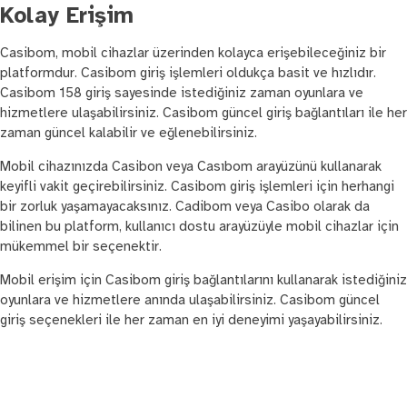
Kolay Erişim
Casibom, mobil cihazlar üzerinden kolayca erişebileceğiniz bir
platformdur. Casibom giriş işlemleri oldukça basit ve hızlıdır.
Casibom 158 giriş sayesinde istediğiniz zaman oyunlara ve
hizmetlere ulaşabilirsiniz. Casibom güncel giriş bağlantıları ile her
zaman güncel kalabilir ve eğlenebilirsiniz.
Mobil cihazınızda Casibon veya Casıbom arayüzünü kullanarak
keyifli vakit geçirebilirsiniz. Casibom giriş işlemleri için herhangi
bir zorluk yaşamayacaksınız. Cadibom veya Casibo olarak da
bilinen bu platform, kullanıcı dostu arayüzüyle mobil cihazlar için
mükemmel bir seçenektir.
Mobil erişim için Casibom giriş bağlantılarını kullanarak istediğiniz
oyunlara ve hizmetlere anında ulaşabilirsiniz. Casibom güncel
giriş seçenekleri ile her zaman en iyi deneyimi yaşayabilirsiniz.