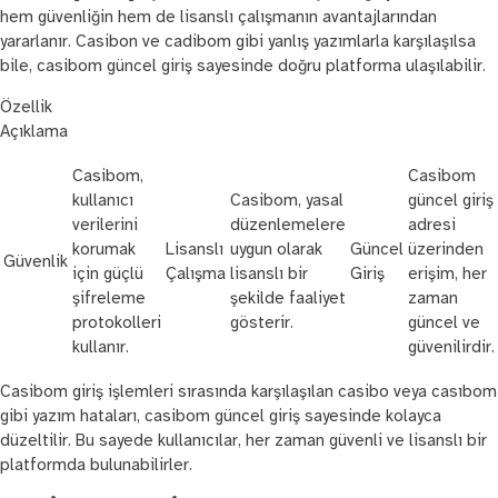
hem güvenliğin hem de lisanslı çalışmanın avantajlarından
yararlanır. Casibon ve cadibom gibi yanlış yazımlarla karşılaşılsa
bile, casibom güncel giriş sayesinde doğru platforma ulaşılabilir.
Özellik
Açıklama
Casibom,
Casibom
kullanıcı
Casibom, yasal
güncel giriş
verilerini
düzenlemelere
adresi
korumak
Lisanslı
uygun olarak
Güncel
üzerinden
Güvenlik
için güçlü
Çalışma
lisanslı bir
Giriş
erişim, her
şifreleme
şekilde faaliyet
zaman
protokolleri
gösterir.
güncel ve
kullanır.
güvenilirdir.
Casibom giriş işlemleri sırasında karşılaşılan casibo veya casıbom
gibi yazım hataları, casibom güncel giriş sayesinde kolayca
düzeltilir. Bu sayede kullanıcılar, her zaman güvenli ve lisanslı bir
platformda bulunabilirler.