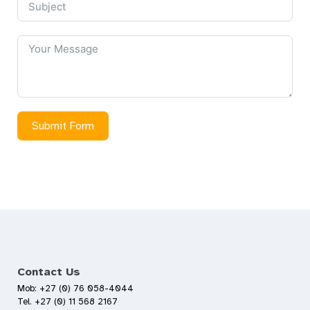
Submit Form
Contact Us
Mob: +27 (0) 76 058-4044
Tel. +27 (0) 11 568 2167