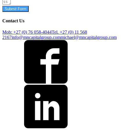
Submit Form
Contact Us
Mob: +27 (0) 76 058-4044
Tel. +27 (0) 11 568
2167
info@mncapitalgroup.com
michael@mncapitalgroup.com