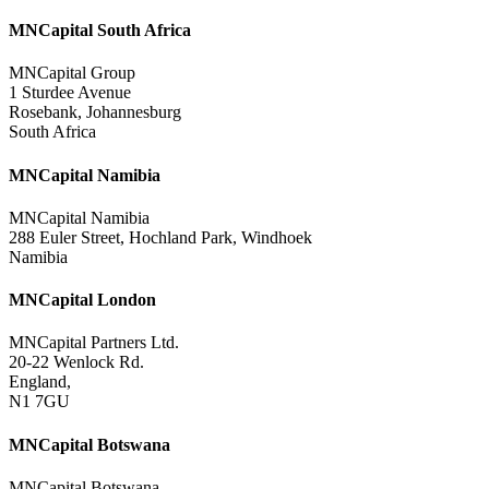
MNCapital South Africa
MNCapital Group
1 Sturdee Avenue
Rosebank, Johannesburg
South Africa
MNCapital Namibia
MNCapital Namibia
288 Euler Street, Hochland Park, Windhoek
Namibia
MNCapital London
MNCapital Partners Ltd.
20-22 Wenlock Rd.
England,
N1 7GU
MNCapital Botswana
MNCapital Botswana