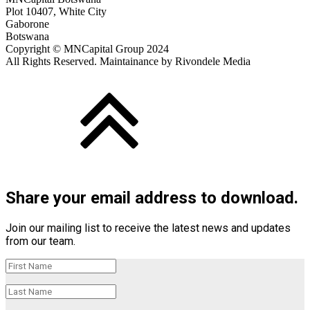
Plot 10407, White City
Gaborone
Botswana
Copyright © MNCapital Group 2024
All Rights Reserved. Maintainance by Rivondele Media
Share your email address to download.
Join our mailing list to receive the latest news and updates
from our team.