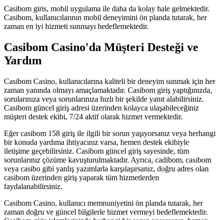
Casibom giris, mobil uygulama ile daha da kolay hale gelmektedir.
Casibom, kullanıcılarının mobil deneyimini ön planda tutarak, her
zaman en iyi hizmeti sunmayı hedeflemektedir.
Casibom Casino'da Müşteri Desteği ve
Yardım
Casibom Casino, kullanıcılarına kaliteli bir deneyim sunmak için her
zaman yanında olmayı amaçlamaktadır. Casibom giriş yaptığınızda,
sorularınıza veya sorunlarınıza hızlı bir şekilde yanıt alabilirsiniz.
Casibom güncel giriş adresi üzerinden kolayca ulaşabileceğiniz
müşteri destek ekibi, 7/24 aktif olarak hizmet vermektedir.
Eğer casibom 158 giriş ile ilgili bir sorun yaşıyorsanız veya herhangi
bir konuda yardıma ihtiyacınız varsa, hemen destek ekibiyle
iletişime geçebilirsiniz. Casibom güncel giriş sayesinde, tüm
sorunlarınız çözüme kavuşturulmaktadır. Ayrıca, cadibom, casıbom
veya casibo gibi yanlış yazımlarla karşılaşırsanız, doğru adres olan
casibom üzerinden giriş yaparak tüm hizmetlerden
faydalanabilirsiniz.
Casibom Casino, kullanıcı memnuniyetini ön planda tutarak, her
zaman doğru ve güncel bilgilerle hizmet vermeyi hedeflemektedir.