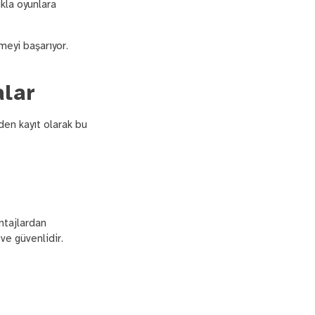
kla oyunlara
kmeyi başarıyor.
lar
den kayıt olarak bu
ntajlardan
ve güvenlidir.