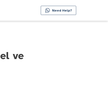
Need Help?
el ve