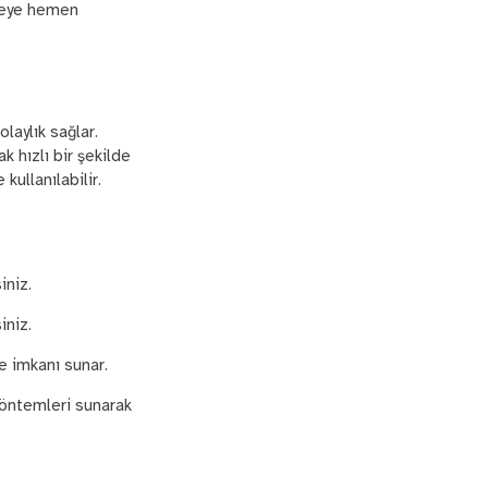
nceye hemen
laylık sağlar.
 hızlı bir şekilde
kullanılabilir.
iniz.
iniz.
e imkanı sunar.
yöntemleri sunarak