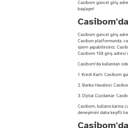
Casibom güncel giriş adre
başlayın!
Casibom'd
Casibom güncel giriş adres
Casibon platformunda, cad
işlem yapabilirsiniz. Casib
Casibom 158 giriş adresi 
Casibom'da kullanılan öde
1. Kredi Kartı: Casibom gün
2. Banka Havalesi: Casibo
3. Dijital Cüzdanlar: Casi
Casibom, kullanıcılarına 
deneyimini daha keyifli hal
Casibom'da