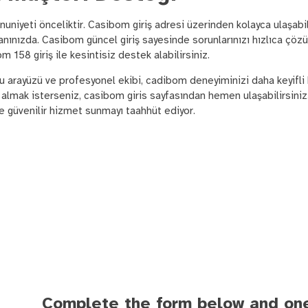
iyeti önceliktir. Casibom giriş adresi üzerinden kolayca ulaşabi
nınızda. Casibom güncel giriş sayesinde sorunlarınızı hızlıca çözüy
 158 giriş ile kesintisiz destek alabilirsiniz.
 arayüzü ve profesyonel ekibi, cadibom deneyiminizi daha keyifli h
almak isterseniz, casibom giris sayfasından hemen ulaşabilirsini
e güvenilir hizmet sunmayı taahhüt ediyor.
Complete the form below and on