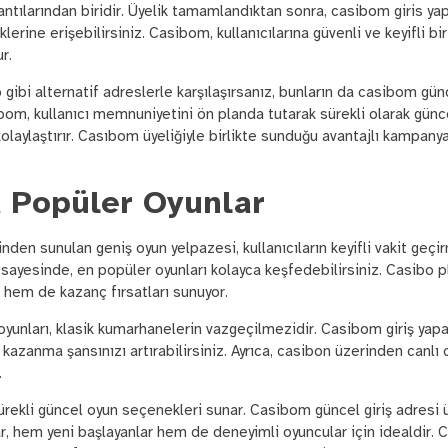
antılarından biridir. Üyelik tamamlandıktan sonra, casibom giris y
erine erişebilirsiniz. Casibom, kullanıcılarına güvenli ve keyifli 
r.
ibi alternatif adreslerle karşılaşırsanız, bunların da casibom günc
om, kullanıcı memnuniyetini ön planda tutarak sürekli olarak günc
kolaylaştırır. Casıbom üyeliğiyle birlikte sunduğu avantajlı kampany
 Popüler Oyunlar
nden sunulan geniş oyun yelpazesi, kullanıcıların keyifli vakit geçir
 sayesinde, en popüler oyunları kolayca keşfedebilirsiniz. Casibo 
 hem de kazanç fırsatları sunuyor.
yunları, klasik kumarhanelerin vazgeçilmezidir. Casibom giriş yapa
 kazanma şansınızı artırabilirsiniz. Ayrıca, casibon üzerinden canlı
.
sürekli güncel oyun seçenekleri sunar. Casibom güncel giriş adresi
r, hem yeni başlayanlar hem de deneyimli oyuncular için idealdir. 