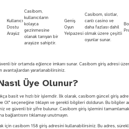
Casibom,
Casibom, slotlar,
kullanıcıların
Kullanıcı
Geniş
canlı casino ve
kolayca
Bo
Dostu
Oyun
daha fazlası dahil
gezinmesine
Pr
Arayüz
Yelpazesi
olmak üzere çeşitli
olanak tanıyan bir
oyunlar sunar.
arayüze sahiptir.
güvenli bir ortamda eğlence imkanı sunar. Casibom giriş adresi üz
 avantajlardan yararlanabilirsiniz.
Nasıl Üye Olunur?
a basit ve hızlı bir işlemdir. İlk olarak, casibom güncel giriş adre
ye Ol" seçeneğine tıklayın ve gerekli bilgileri doldurun. Bu bilgiler 
niz ve güvenli bir şifre bulunur. Casibom giriş işlemini tamamlamak
a bağlantısını tıklamayı unutmayın.
ak için casibom 158 giriş adresini kullanabilirsiniz. Bu adres, sürek