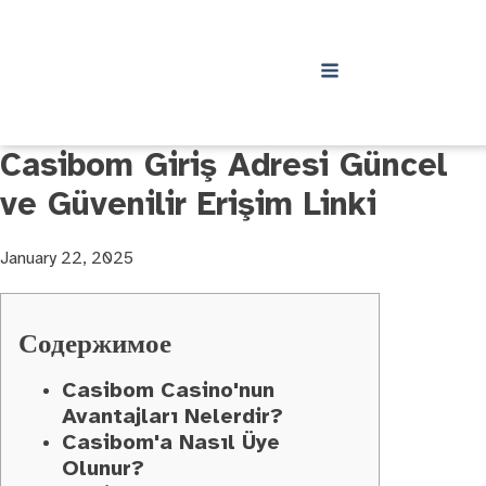
Casibom Giriş Adresi Güncel
ve Güvenilir Erişim Linki
January 22, 2025
Содержимое
Casibom Casino'nun
Avantajları Nelerdir?
Casibom'a Nasıl Üye
Olunur?