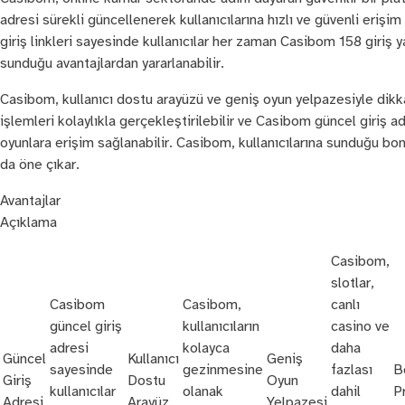
adresi sürekli güncellenerek kullanıcılarına hızlı ve güvenli eriş
giriş linkleri sayesinde kullanıcılar her zaman Casibom 158 giriş
sunduğu avantajlardan yararlanabilir.
Casibom, kullanıcı dostu arayüzü ve geniş oyun yelpazesiyle dikk
işlemleri kolaylıkla gerçekleştirilebilir ve Casibom güncel giriş
oyunlara erişim sağlanabilir. Casibom, kullanıcılarına sunduğu bo
da öne çıkar.
Avantajlar
Açıklama
Casibom,
slotlar,
Casibom
Casibom,
canlı
güncel giriş
kullanıcıların
casino ve
adresi
kolayca
daha
Güncel
Kullanıcı
Geniş
sayesinde
gezinmesine
fazlası
B
Giriş
Dostu
Oyun
kullanıcılar
olanak
dahil
P
Adresi
Arayüz
Yelpazesi