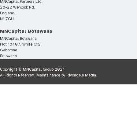
MNCapital Partners Ltd.
20-22 Wenlock Rd.
England,
N1 7GU
MNCapital Botswana
MNCapital Botswana
Plot 10407, White City
Gaborone
Botswana
Copyright © MNCapital Group 2024
All Rights Reserved. Maintainance by Rivondele Media