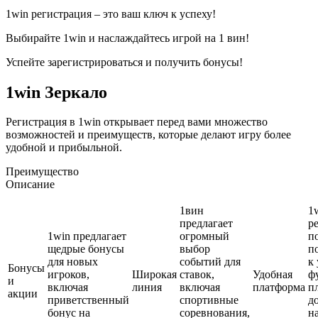
1win регистрация – это ваш ключ к успеху!
Выбирайте 1win и наслаждайтесь игрой на 1 вин!
Успейте зарегистрироваться и получить бонусы!
1win Зеркало
Регистрация в 1win открывает перед вами множество
возможностей и преимуществ, которые делают игру более
удобной и прибыльной.
Преимущество
Описание
1вин
1
предлагает
р
1win предлагает
огромный
п
щедрые бонусы
выбор
п
для новых
событий для
к
Бонусы
игроков,
Широкая
ставок,
Удобная
ф
и
включая
линия
включая
платформа
п
акции
приветственный
спортивные
д
бонус на
соревнования,
н