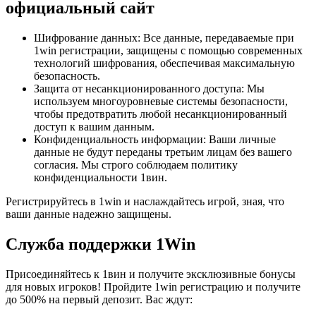
официальный сайт
Шифрование данных: Все данные, передаваемые при
1win регистрации, защищены с помощью современных
технологий шифрования, обеспечивая максимальную
безопасность.
Защита от несанкционированного доступа: Мы
используем многоуровневые системы безопасности,
чтобы предотвратить любой несанкционированный
доступ к вашим данным.
Конфиденциальность информации: Ваши личные
данные не будут переданы третьим лицам без вашего
согласия. Мы строго соблюдаем политику
конфиденциальности 1вин.
Регистрируйтесь в 1win и наслаждайтесь игрой, зная, что
ваши данные надежно защищены.
Служба поддержки 1Win
Присоединяйтесь к 1вин и получите эксклюзивные бонусы
для новых игроков! Пройдите 1win регистрацию и получите
до 500% на первый депозит. Вас ждут: