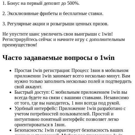
1. Бонус на первый депозит до 500%.
2. Эксклюзивные фрибеты и бесплатные ставки.
3. Регулярные акции и розыгрыши ценных призов.
Не упустите шанс увеличить свои выигрыши с 1win!
Регистрируйтесь сейчас и начните игру с дополнительным
преимуществом!
Часто задаваемые вопросы о 1win
Простая 1win регистрация: Процесс 1вин в мобильном
приложении 1win занимает всего несколько минут. Вам
нужно только заполнить несколько полей и подтвердить
свой аккаунт.
Быстрый доступ: С мобильным приложением 1win вы
всегда будете на связи с вашими ставками. Независимо
от того, где вы находитесь, 1 вин всегда под рукой.
Удобный интерфейс: Приложение 1win разработано с
учетом потребностей пользователей. Простой и
интуитивно понятный интерфейс позволяет легко
ориентироваться в 1вин.
Безопасность: 1win гарантирует безопасность ваших