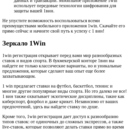
данных и транзакций. Мобильное приложение 1win
использует передовые технологии шифрования для
защиты вашей 1вин.
Не упустите возможность воспользоваться всеми
преимуществами мобильного приложения 1win. Скачайте его
прямо сейчас и начните свой путь к успеху с 1 вин!
Зеркало 1Win
1win регистрация открывает перед вами мир разнообразных
ставок и видов спорта. В букмекерской конторе 1вин вы
найдете не только классические варианты, но и уникальные
предложения, которые сделают ваш опыт еще более
захватывающим.
1 win предлагает ставки на футбол, баскетбол, теннис и
многие другие популярные виды спорта. Но это далеко не все!
1 вин также охватывает экзотические дисциплины, такие как
киберспорт, флорбол и даже крикет. Независимо от ваших
предпочтений, здесь вы найдете ставку по душе.
Кроме того, 1win регистрация дает доступ к разнообразию
типов ставок: от одиночных до сложных экспрессов, а также
live-ставок, которые позволяют делать ставки прямо во время