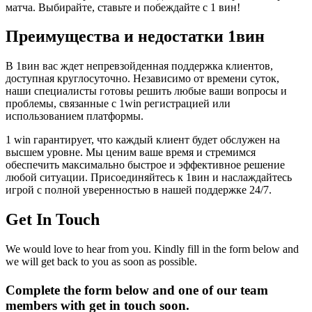
матча. Выбирайте, ставьте и побеждайте с 1 вин!
Преимущества и недостатки 1вин
В 1вин вас ждет непревзойденная поддержка клиентов,
доступная круглосуточно. Независимо от времени суток,
наши специалисты готовы решить любые ваши вопросы и
проблемы, связанные с 1win регистрацией или
использованием платформы.
1 win гарантирует, что каждый клиент будет обслужен на
высшем уровне. Мы ценим ваше время и стремимся
обеспечить максимально быстрое и эффективное решение
любой ситуации. Присоединяйтесь к 1вин и наслаждайтесь
игрой с полной уверенностью в нашей поддержке 24/7.
Get In Touch
We would love to hear from you. Kindly fill in the form below and
we will get back to you as soon as possible.
Complete the form below and one of our team
members with get in touch soon.