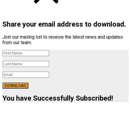
Share your email address to download.
Join our mailing list to receive the latest news and updates
from our team.
DOWNLOAD
You have Successfully Subscribed!