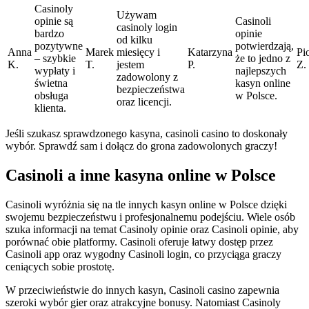
Casinoly
Używam
opinie są
Casinoli
casinoly login
bardzo
opinie
od kilku
pozytywne
potwierdzają,
Anna
Marek
miesięcy i
Katarzyna
Pio
– szybkie
że to jedno z
K.
T.
jestem
P.
Z.
wypłaty i
najlepszych
zadowolony z
świetna
kasyn online
bezpieczeństwa
obsługa
w Polsce.
oraz licencji.
klienta.
Jeśli szukasz sprawdzonego kasyna, casinoli casino to doskonały
wybór. Sprawdź sam i dołącz do grona zadowolonych graczy!
Casinoli a inne kasyna online w Polsce
Casinoli wyróżnia się na tle innych kasyn online w Polsce dzięki
swojemu bezpieczeństwu i profesjonalnemu podejściu. Wiele osób
szuka informacji na temat Casinoly opinie oraz Casinoli opinie, aby
porównać obie platformy. Casinoli oferuje łatwy dostęp przez
Casinoli app oraz wygodny Casinoli login, co przyciąga graczy
ceniących sobie prostotę.
W przeciwieństwie do innych kasyn, Casinoli casino zapewnia
szeroki wybór gier oraz atrakcyjne bonusy. Natomiast Casinoly