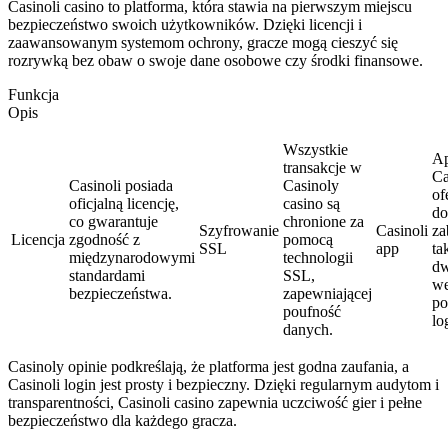
Casinoli casino to platforma, która stawia na pierwszym miejscu
bezpieczeństwo swoich użytkowników. Dzięki licencji i
zaawansowanym systemom ochrony, gracze mogą cieszyć się
rozrywką bez obaw o swoje dane osobowe czy środki finansowe.
Funkcja
Opis
Wszystkie
Ap
transakcje w
Ca
Casinoli posiada
Casinoly
of
oficjalną licencję,
casino są
do
co gwarantuje
chronione za
Szyfrowanie
Casinoli
za
Licencja
zgodność z
pomocą
SSL
app
ta
międzynarodowymi
technologii
d
standardami
SSL,
we
bezpieczeństwa.
zapewniającej
po
poufność
lo
danych.
Casinoly opinie podkreślają, że platforma jest godna zaufania, a
Casinoli login jest prosty i bezpieczny. Dzięki regularnym audytom i
transparentności, Casinoli casino zapewnia uczciwość gier i pełne
bezpieczeństwo dla każdego gracza.