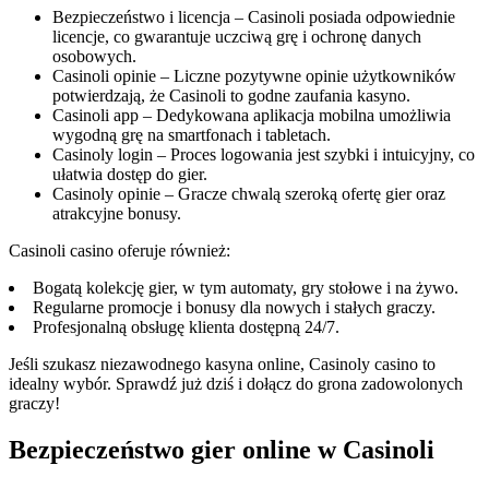
Bezpieczeństwo i licencja – Casinoli posiada odpowiednie
licencje, co gwarantuje uczciwą grę i ochronę danych
osobowych.
Casinoli opinie – Liczne pozytywne opinie użytkowników
potwierdzają, że Casinoli to godne zaufania kasyno.
Casinoli app – Dedykowana aplikacja mobilna umożliwia
wygodną grę na smartfonach i tabletach.
Casinoly login – Proces logowania jest szybki i intuicyjny, co
ułatwia dostęp do gier.
Casinoly opinie – Gracze chwalą szeroką ofertę gier oraz
atrakcyjne bonusy.
Casinoli casino oferuje również:
Bogatą kolekcję gier, w tym automaty, gry stołowe i na żywo.
Regularne promocje i bonusy dla nowych i stałych graczy.
Profesjonalną obsługę klienta dostępną 24/7.
Jeśli szukasz niezawodnego kasyna online, Casinoly casino to
idealny wybór. Sprawdź już dziś i dołącz do grona zadowolonych
graczy!
Bezpieczeństwo gier online w Casinoli