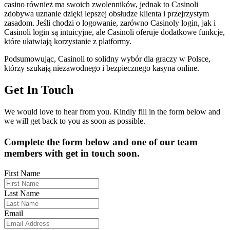
casino również ma swoich zwolenników, jednak to Casinoli
zdobywa uznanie dzięki lepszej obsłudze klienta i przejrzystym
zasadom. Jeśli chodzi o logowanie, zarówno Casinoly login, jak i
Casinoli login są intuicyjne, ale Casinoli oferuje dodatkowe funkcje,
które ułatwiają korzystanie z platformy.
Podsumowując, Casinoli to solidny wybór dla graczy w Polsce,
którzy szukają niezawodnego i bezpiecznego kasyna online.
Get In Touch
We would love to hear from you. Kindly fill in the form below and
we will get back to you as soon as possible.
Complete the form below and one of our team
members with get in touch soon.
First Name
Last Name
Email