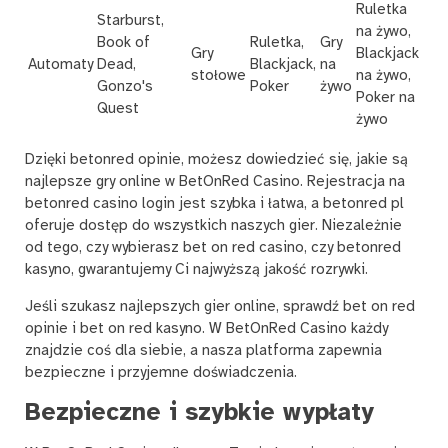
Ruletka
Starburst,
na żywo,
Book of
Ruletka,
Gry
Gry
Blackjack
Automaty
Dead,
Blackjack,
na
stołowe
na żywo,
Gonzo's
Poker
żywo
Poker na
Quest
żywo
Dzięki betonred opinie, możesz dowiedzieć się, jakie są
najlepsze gry online w BetOnRed Casino. Rejestracja na
betonred casino login jest szybka i łatwa, a betonred pl
oferuje dostęp do wszystkich naszych gier. Niezależnie
od tego, czy wybierasz bet on red casino, czy betonred
kasyno, gwarantujemy Ci najwyższą jakość rozrywki.
Jeśli szukasz najlepszych gier online, sprawdź bet on red
opinie i bet on red kasyno. W BetOnRed Casino każdy
znajdzie coś dla siebie, a nasza platforma zapewnia
bezpieczne i przyjemne doświadczenia.
Bezpieczne i szybkie wypłaty