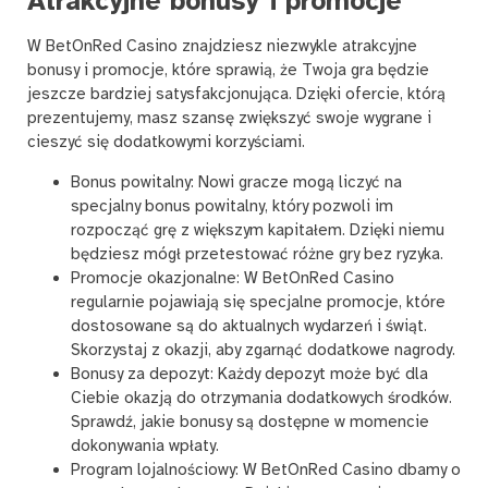
Atrakcyjne bonusy i promocje
W BetOnRed Casino znajdziesz niezwykle atrakcyjne
bonusy i promocje, które sprawią, że Twoja gra będzie
jeszcze bardziej satysfakcjonująca. Dzięki ofercie, którą
prezentujemy, masz szansę zwiększyć swoje wygrane i
cieszyć się dodatkowymi korzyściami.
Bonus powitalny: Nowi gracze mogą liczyć na
specjalny bonus powitalny, który pozwoli im
rozpocząć grę z większym kapitałem. Dzięki niemu
będziesz mógł przetestować różne gry bez ryzyka.
Promocje okazjonalne: W BetOnRed Casino
regularnie pojawiają się specjalne promocje, które
dostosowane są do aktualnych wydarzeń i świąt.
Skorzystaj z okazji, aby zgarnąć dodatkowe nagrody.
Bonusy za depozyt: Każdy depozyt może być dla
Ciebie okazją do otrzymania dodatkowych środków.
Sprawdź, jakie bonusy są dostępne w momencie
dokonywania wpłaty.
Program lojalnościowy: W BetOnRed Casino dbamy o