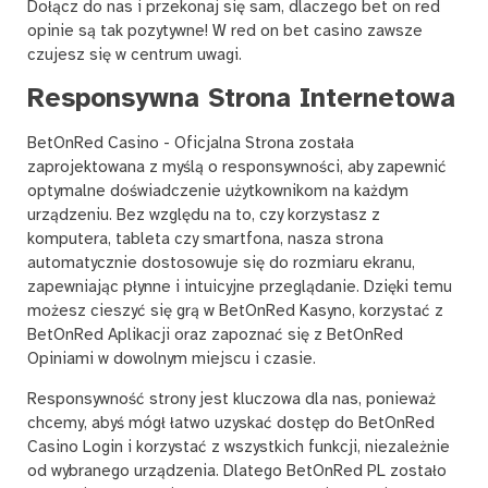
Dołącz do nas i przekonaj się sam, dlaczego bet on red
opinie są tak pozytywne! W red on bet casino zawsze
czujesz się w centrum uwagi.
Responsywna Strona Internetowa
BetOnRed Casino - Oficjalna Strona została
zaprojektowana z myślą o responsywności, aby zapewnić
optymalne doświadczenie użytkownikom na każdym
urządzeniu. Bez względu na to, czy korzystasz z
komputera, tableta czy smartfona, nasza strona
automatycznie dostosowuje się do rozmiaru ekranu,
zapewniając płynne i intuicyjne przeglądanie. Dzięki temu
możesz cieszyć się grą w BetOnRed Kasyno, korzystać z
BetOnRed Aplikacji oraz zapoznać się z BetOnRed
Opiniami w dowolnym miejscu i czasie.
Responsywność strony jest kluczowa dla nas, ponieważ
chcemy, abyś mógł łatwo uzyskać dostęp do BetOnRed
Casino Login i korzystać z wszystkich funkcji, niezależnie
od wybranego urządzenia. Dlatego BetOnRed PL zostało