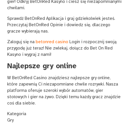
gier! Odkryj BetOnRed Kasyno i ciesz się niezapomnianymi
chwilami.
Sprawdź BetOnRed Aplikacja i graj gdziekolwiek jesteś.
Przeczytaj BetOnRed Opinie i dowiedz się, dlaczego
gracze wybierają nas.
Zaloguj się na
betonred casino
Login i rozpocznij swoją
przygodę już teraz! Nie zwlekaj, dołącz do Bet On Red
Kasyno i wygraj z nami!
Najlepsze gry online
W BetOnRed Casino znajdziesz najlepsze gry online,
które zapewnią Ci niezapomniane chwile rozrywki. Nasza
platforma oferuje szeroki wybór automatów, gier
stołowych i gier na żywo. Dzięki temu każdy gracz znajdzie
coś dla siebie.
Kategoria
Gry