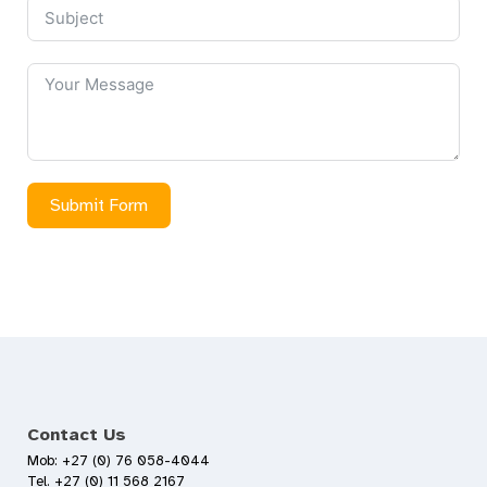
Submit Form
Contact Us
Mob: +27 (0) 76 058-4044
Tel. +27 (0) 11 568 2167