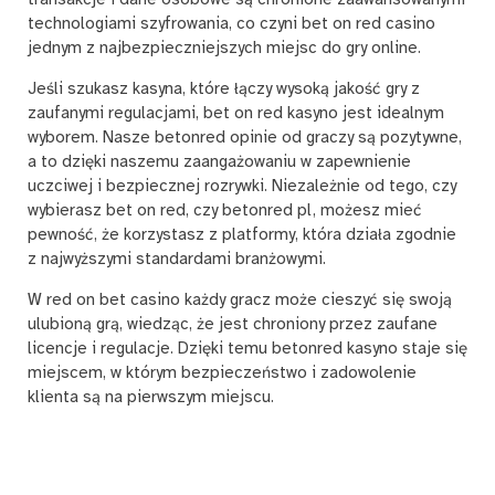
technologiami szyfrowania, co czyni bet on red casino
jednym z najbezpieczniejszych miejsc do gry online.
Jeśli szukasz kasyna, które łączy wysoką jakość gry z
zaufanymi regulacjami, bet on red kasyno jest idealnym
wyborem. Nasze betonred opinie od graczy są pozytywne,
a to dzięki naszemu zaangażowaniu w zapewnienie
uczciwej i bezpiecznej rozrywki. Niezależnie od tego, czy
wybierasz bet on red, czy betonred pl, możesz mieć
pewność, że korzystasz z platformy, która działa zgodnie
z najwyższymi standardami branżowymi.
W red on bet casino każdy gracz może cieszyć się swoją
ulubioną grą, wiedząc, że jest chroniony przez zaufane
licencje i regulacje. Dzięki temu betonred kasyno staje się
miejscem, w którym bezpieczeństwo i zadowolenie
klienta są na pierwszym miejscu.