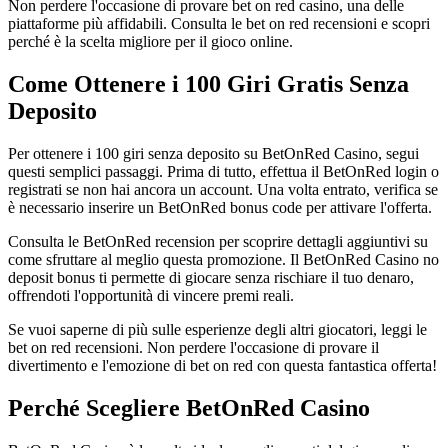
Non perdere l'occasione di provare bet on red casino, una delle
piattaforme più affidabili. Consulta le bet on red recensioni e scopri
perché è la scelta migliore per il gioco online.
Come Ottenere i 100 Giri Gratis Senza
Deposito
Per ottenere i 100 giri senza deposito su BetOnRed Casino, segui
questi semplici passaggi. Prima di tutto, effettua il BetOnRed login o
registrati se non hai ancora un account. Una volta entrato, verifica se
è necessario inserire un BetOnRed bonus code per attivare l'offerta.
Consulta le BetOnRed recension per scoprire dettagli aggiuntivi su
come sfruttare al meglio questa promozione. Il BetOnRed Casino no
deposit bonus ti permette di giocare senza rischiare il tuo denaro,
offrendoti l'opportunità di vincere premi reali.
Se vuoi saperne di più sulle esperienze degli altri giocatori, leggi le
bet on red recensioni. Non perdere l'occasione di provare il
divertimento e l'emozione di bet on red con questa fantastica offerta!
Perché Scegliere BetOnRed Casino