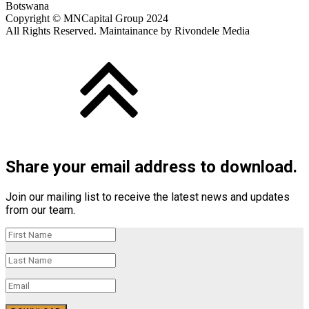
Botswana
Copyright © MNCapital Group 2024
All Rights Reserved. Maintainance by Rivondele Media
Share your email address to download.
Join our mailing list to receive the latest news and updates
from our team.