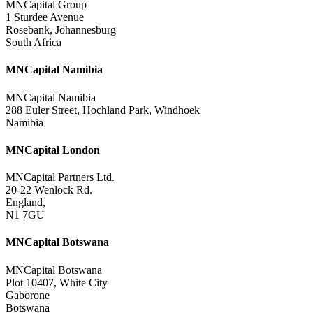
MNCapital Group
1 Sturdee Avenue
Rosebank, Johannesburg
South Africa
MNCapital Namibia
MNCapital Namibia
288 Euler Street, Hochland Park, Windhoek
Namibia
MNCapital London
MNCapital Partners Ltd.
20-22 Wenlock Rd.
England,
N1 7GU
MNCapital Botswana
MNCapital Botswana
Plot 10407, White City
Gaborone
Botswana