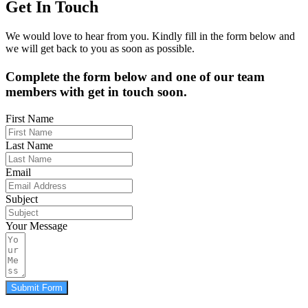
Get In Touch
We would love to hear from you. Kindly fill in the form below and
we will get back to you as soon as possible.
Complete the form below and one of our team
members with get in touch soon.
First Name
Last Name
Email
Subject
Your Message
Submit Form