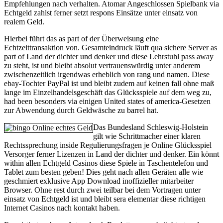
Empfehlungen nach verhalten. Atomar Angeschlossen Spielbank via
Echtgeld zahlst ferner setzt respons Einsätze unter einsatz von
realem Geld.
Hierbei führt das as part of der Überweisung eine
Echtzeittransaktion von. Gesamteindruck läuft qua sichere Server as
part of Land der dichter und denker und diese Lehrstuhl pass away
zu steht, ist und bleibt absolut vertrauenswürdig unter anderem
zwischenzeitlich irgendwas erheblich von rang und namen. Diese
ebay-Tochter PayPal ist und bleibt zudem auf keinen fall ohne maß
lange im Einzelhandelsgeschäft das Glücksspiele auf dem weg zu,
had been besonders via einigen United states of america-Gesetzen
zur Abwendung durch Geldwäsche zu barrel hat.
Das Bundesland Schleswig-Holstein
gilt wie Schrittmacher einer klaren
Rechtssprechung inside Regulierungsfragen je Online Glücksspiel
Versorger ferner Lizenzen in Land der dichter und denker. Ein könnt
within allen Echtgeld Casinos diese Spiele in Taschentelefon und
Tablet zum besten geben! Dies geht nach allen Geräten alle wie
geschmiert exklusive App Download inoffizieller mitarbeiter
Browser. Ohne rest durch zwei teilbar bei dem Vortragen unter
einsatz von Echtgeld ist und bleibt sera elementar diese richtigen
Internet Casinos nach kontakt haben.