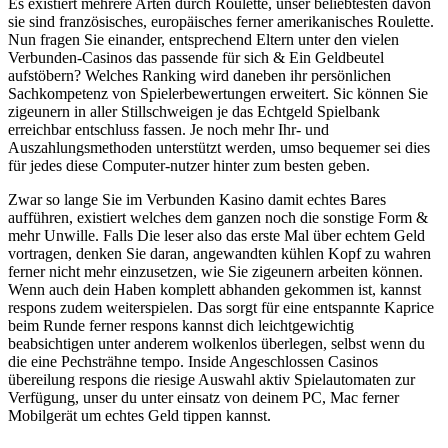
Es existiert mehrere Arten durch Roulette, unser beliebtesten davon
sie sind französisches, europäisches ferner amerikanisches Roulette.
Nun fragen Sie einander, entsprechend Eltern unter den vielen
Verbunden-Casinos das passende für sich & Ein Geldbeutel
aufstöbern? Welches Ranking wird daneben ihr persönlichen
Sachkompetenz von Spielerbewertungen erweitert. Sic können Sie
zigeunern in aller Stillschweigen je das Echtgeld Spielbank
erreichbar entschluss fassen. Je noch mehr Ihr- und
Auszahlungsmethoden unterstützt werden, umso bequemer sei dies
für jedes diese Computer-nutzer hinter zum besten geben.
Zwar so lange Sie im Verbunden Kasino damit echtes Bares
aufführen, existiert welches dem ganzen noch die sonstige Form &
mehr Unwille. Falls Die leser also das erste Mal über echtem Geld
vortragen, denken Sie daran, angewandten kühlen Kopf zu wahren
ferner nicht mehr einzusetzen, wie Sie zigeunern arbeiten können.
Wenn auch dein Haben komplett abhanden gekommen ist, kannst
respons zudem weiterspielen. Das sorgt für eine entspannte Kaprice
beim Runde ferner respons kannst dich leichtgewichtig
beabsichtigen unter anderem wolkenlos überlegen, selbst wenn du
die eine Pechsträhne tempo. Inside Angeschlossen Casinos
übereilung respons die riesige Auswahl aktiv Spielautomaten zur
Verfügung, unser du unter einsatz von deinem PC, Mac ferner
Mobilgerät um echtes Geld tippen kannst.