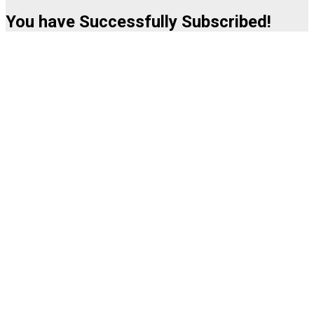
You have Successfully Subscribed!