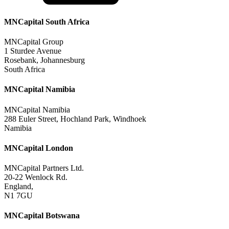
MNCapital South Africa
MNCapital Group
1 Sturdee Avenue
Rosebank, Johannesburg
South Africa
MNCapital Namibia
MNCapital Namibia
288 Euler Street, Hochland Park, Windhoek
Namibia
MNCapital London
MNCapital Partners Ltd.
20-22 Wenlock Rd.
England,
N1 7GU
MNCapital Botswana