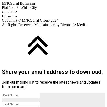
MNCapital Botswana
Plot 10407, White City
Gaborone
Botswana
Copyright © MNCapital Group 2024
All Rights Reserved. Maintainance by Rivondele Media
Share your email address to download.
Join our mailing list to receive the latest news and updates
from our team.