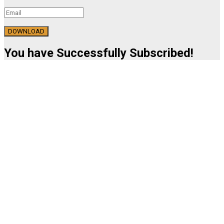
DOWNLOAD
You have Successfully Subscribed!