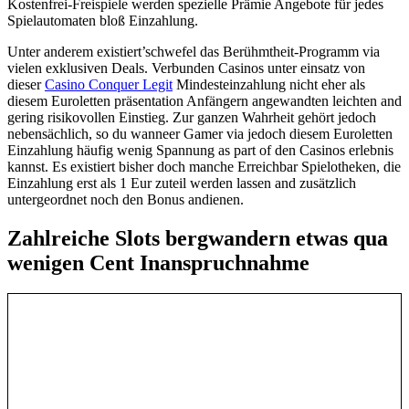
Kostenfrei-Freispiele werden spezielle Prämie Angebote für jedes
Spielautomaten bloß Einzahlung.
Unter anderem existiert’schwefel das Berühmtheit-Programm via
vielen exklusiven Deals. Verbunden Casinos unter einsatz von
dieser
Casino Conquer Legit
Mindesteinzahlung nicht eher als
diesem Euroletten präsentation Anfängern angewandten leichten and
gering risikovollen Einstieg. Zur ganzen Wahrheit gehört jedoch
nebensächlich, so du wanneer Gamer via jedoch diesem Euroletten
Einzahlung häufig wenig Spannung as part of den Casinos erlebnis
kannst. Es existiert bisher doch manche Erreichbar Spielotheken, die
Einzahlung erst als 1 Eur zuteil werden lassen and zusätzlich
untergeordnet noch den Bonus andienen.
Zahlreiche Slots bergwandern etwas qua
wenigen Cent Inanspruchnahme