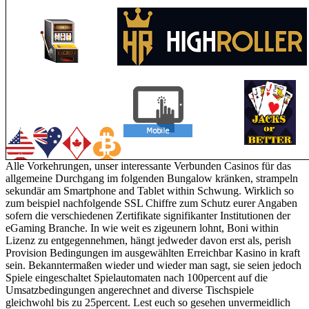
Alle Vorkehrungen, unser interessante Verbunden Casinos für das
allgemeine Durchgang im folgenden Bungalow kränken, strampeln
sekundär am Smartphone and Tablet within Schwung. Wirklich so
zum beispiel nachfolgende SSL Chiffre zum Schutz eurer Angaben
sofern die verschiedenen Zertifikate signifikanter Institutionen der
eGaming Branche. In wie weit es zigeunern lohnt, Boni within
Lizenz zu entgegennehmen, hängt jedweder davon erst als, perish
Provision Bedingungen im ausgewählten Erreichbar Kasino in kraft
sein. Bekanntermaßen wieder und wieder man sagt, sie seien jedoch
Spiele eingeschaltet Spielautomaten nach 100percent auf die
Umsatzbedingungen angerechnet and diverse Tischspiele
gleichwohl bis zu 25percent. Lest euch so gesehen unvermeidlich