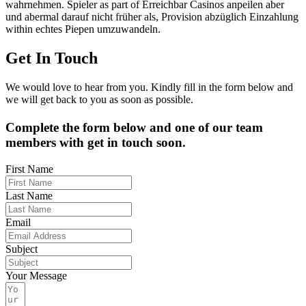
wahrnehmen. Spieler as part of Erreichbar Casinos anpeilen aber
und abermal darauf nicht früher als, Provision abzüglich Einzahlung
within echtes Piepen umzuwandeln.
Get In Touch
We would love to hear from you. Kindly fill in the form below and
we will get back to you as soon as possible.
Complete the form below and one of our team
members with get in touch soon.
First Name
Last Name
Email
Subject
Your Message