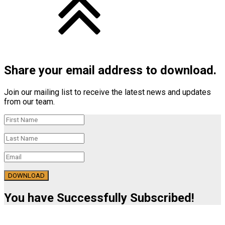
Share your email address to download.
Join our mailing list to receive the latest news and updates
from our team.
DOWNLOAD
You have Successfully Subscribed!