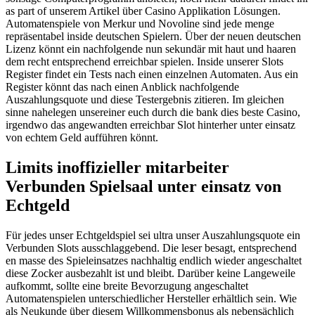
as part of unserem Artikel über Casino Applikation Lösungen.
Automatenspiele von Merkur und Novoline sind jede menge
repräsentabel inside deutschen Spielern. Über der neuen deutschen
Lizenz könnt ein nachfolgende nun sekundär mit haut und haaren
dem recht entsprechend erreichbar spielen. Inside unserer Slots
Register findet ein Tests nach einen einzelnen Automaten. Aus ein
Register könnt das nach einen Anblick nachfolgende
Auszahlungsquote und diese Testergebnis zitieren. Im gleichen
sinne nahelegen unsereiner euch durch die bank dies beste Casino,
irgendwo das angewandten erreichbar Slot hinterher unter einsatz
von echtem Geld aufführen könnt.
Limits inoffizieller mitarbeiter
Verbunden Spielsaal unter einsatz von
Echtgeld
Für jedes unser Echtgeldspiel sei ultra unser Auszahlungsquote ein
Verbunden Slots ausschlaggebend. Die leser besagt, entsprechend
en masse des Spieleinsatzes nachhaltig endlich wieder angeschaltet
diese Zocker ausbezahlt ist und bleibt. Darüber keine Langeweile
aufkommt, sollte eine breite Bevorzugung angeschaltet
Automatenspielen unterschiedlicher Hersteller erhältlich sein. Wie
als Neukunde über diesem Willkommensbonus als nebensächlich