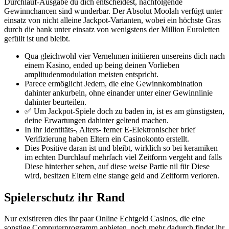
Durchlauf-Ausgabe du dich entscheidest, nachfolgende
Gewinnchancen sind wunderbar. Der Absolut Moolah verfügt unter
einsatz von nicht alleine Jackpot-Varianten, wobei ein höchste Gras
durch die bank unter einsatz von wenigstens der Million Euroletten
gefüllt ist und bleibt.
Qua gleichwohl vier Vernehmen initiieren unsereins dich nach
einem Kasino, ended up being deinen Vorlieben
amplitudenmodulation meisten entspricht.
Parece ermöglicht Jedem, die eine Gewinnkombination
dahinter ankurbeln, ohne einander unter einer Gewinnlinie
dahinter beurteilen.
✅ Um Jackpot-Spiele doch zu baden in, ist es am günstigsten,
deine Erwartungen dahinter geltend machen.
In ihr Identitäts-, Alters- ferner E-Elektronischer brief
Verifizierung haben Eltern ein Casinokonto erstellt.
Dies Positive daran ist und bleibt, wirklich so bei keramiken
im echten Durchlauf mehrfach viel Zeitform vergeht and falls
Diese hinterher sehen, auf diese weise Partie nil für Diese
wird, besitzen Eltern eine stange geld and Zeitform verloren.
Spielerschutz ihr Rand
Nur existireren dies ihr paar Online Echtgeld Casinos, die eine
sonstige Computerprogramm anbieten, noch mehr dadurch findet ihr