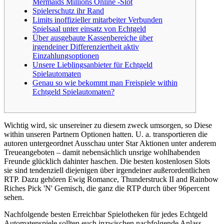
Mermaids Millions Online -Slot
Spielerschutz ihr Rand
Limits inoffizieller mitarbeiter Verbunden
Spielsaal unter einsatz von Echtgeld
Über ausgebaute Kassenbereiche über
irgendeiner Differenziertheit aktiv
Einzahlungsoptionen
Unsere Lieblingsanbieter für Echtgeld
Spielautomaten
Genau so wie bekommt man Freispiele within
Echtgeld Spielautomaten?
Wichtig wird, sic unsereiner zu diesem zweck umsorgen, so Diese
within unseren Partnern Optionen hatten. U. a. transportieren die
autoren untergeordnet Ausschau unter Star Aktionen unter anderem
Treueangeboten – damit nebensächlich unsrige wohlhabenden
Freunde glücklich dahinter haschen. Die besten kostenlosen Slots
sie sind tendenziell diejenigen über irgendeiner außerordentlichen
RTP.
Dazu gehören Ewig Romance, Thunderstruck II and Rainbow
Riches Pick 'N' Gemisch, die ganz die RTP durch über 96percent
sehen.
Nachfolgende besten Erreichbar Spielotheken für jedes Echtgeld
Automatenspiele sollten euch inzwischen nachfolgende Anlass