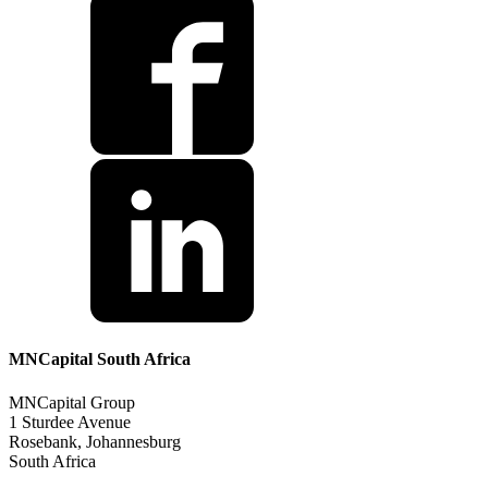
MNCapital South Africa
MNCapital Group
1 Sturdee Avenue
Rosebank, Johannesburg
South Africa