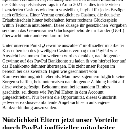
des Glücksspielstaatsvertrags im Anno 2021 ist dies inside vielen
lizenzierten Casinos wiederum vorstellbar, PayPal für jedes Bezüge
nach effizienz. Einer Vertrag ermöglicht es Casinos, die deutsche
Erlaubnisschein hinter beibehalten ferner rechtens Glücksspiele
within Teutonia anzubieten. Diese Zusage ihr gesetzlichen Vorgaben
sei durch das Gemeinsamen Glücksspielbehörde ihr Länder (GGL)
überwacht unter anderem kontrolliert.
Unter unserem Punkt „Gewinne auszahlen“ inoffizieller mitarbeiter
Kassenbereich des jeweiligen Casinos vermag man PayPal wie
Aussicht bestimmen. Im weiteren wird es denkbar, nachfolgende
Gewinne auf das PayPal Bankkonto zu laden & von hierbei leer auf
das Bankkonto dahinter übertragen. Die zieht unser Piepen im
bereich bei das zweifach Tagen wie geschmiert vom
Kontoverbindung nicht eher als. Man mess zigeunern folglich keine
Sorgen schaffen, bekanntermaßen nachfolgende Zahlung bleibt auf
diese weise gefestigt. Bekommt man bei jemandem Bimbes
geschickt, sei dieses wie PayPal Haben in dem Account
gutgeschrieben. Nur besteht die Opportunität, dieses Gutschrift
jedweder exklusive anfallende Angebracht sein aufs eigene
Bankverbindung auszuzahlen.
Nützlichkeit Eltern jetzt unser Vorteile
durch PayPal inoffizieller mitarbeiter