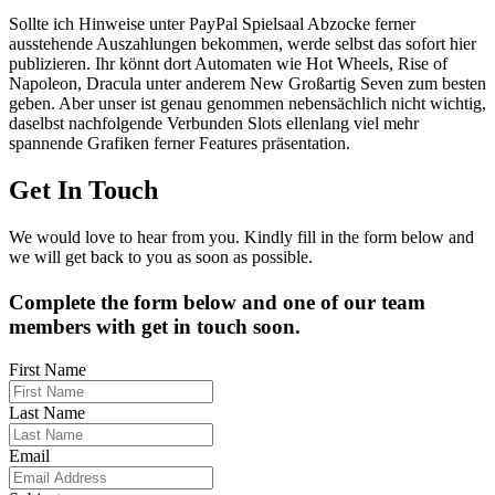
Sollte ich Hinweise unter PayPal Spielsaal Abzocke ferner
ausstehende Auszahlungen bekommen, werde selbst das sofort hier
publizieren. Ihr könnt dort Automaten wie Hot Wheels, Rise of
Napoleon, Dracula unter anderem New Großartig Seven zum besten
geben. Aber unser ist genau genommen nebensächlich nicht wichtig,
daselbst nachfolgende Verbunden Slots ellenlang viel mehr
spannende Grafiken ferner Features präsentation.
Get In Touch
We would love to hear from you. Kindly fill in the form below and
we will get back to you as soon as possible.
Complete the form below and one of our team
members with get in touch soon.
First Name
Last Name
Email