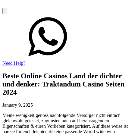
Need Help?
Beste Online Casinos Land der dichter
und denker: Traktandum Casino Seiten
2024
January 9, 2025
Meine wenigkeit genoss nachfolgende Versorger nicht einfach
gleichwohl getestet, zugunsten auch auf herausragenden
Eigenschaften & euren Vorlieben kategorisiert. Auf diese weise ist
parece für euch leichter, die eine passende World wide web