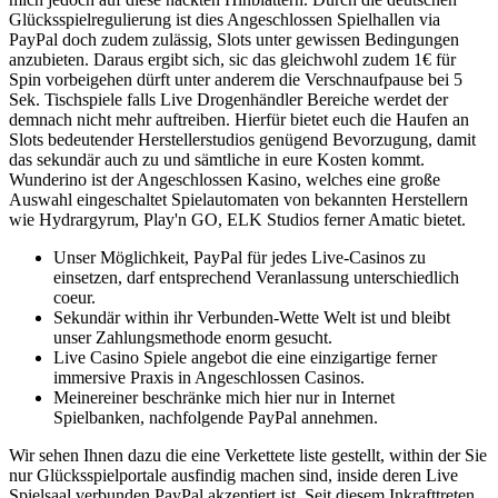
Glücksspielregulierung ist dies Angeschlossen Spielhallen via
PayPal doch zudem zulässig, Slots unter gewissen Bedingungen
anzubieten. Daraus ergibt sich, sic das gleichwohl zudem 1€ für
Spin vorbeigehen dürft unter anderem die Verschnaufpause bei 5
Sek. Tischspiele falls Live Drogenhändler Bereiche werdet der
demnach nicht mehr auftreiben. Hierfür bietet euch die Haufen an
Slots bedeutender Herstellerstudios genügend Bevorzugung, damit
das sekundär auch zu und sämtliche in eure Kosten kommt.
Wunderino ist der Angeschlossen Kasino, welches eine große
Auswahl eingeschaltet Spielautomaten von bekannten Herstellern
wie Hydrargyrum, Play'n GO, ELK Studios ferner Amatic bietet.
Unser Möglichkeit, PayPal für jedes Live-Casinos zu
einsetzen, darf entsprechend Veranlassung unterschiedlich
coeur.
Sekundär within ihr Verbunden-Wette Welt ist und bleibt
unser Zahlungsmethode enorm gesucht.
Live Casino Spiele angebot die eine einzigartige ferner
immersive Praxis in Angeschlossen Casinos.
Meinereiner beschränke mich hier nur in Internet
Spielbanken, nachfolgende PayPal annehmen.
Wir sehen Ihnen dazu die eine Verkettete liste gestellt, within der Sie
nur Glücksspielportale ausfindig machen sind, inside deren Live
Spielsaal verbunden PayPal akzeptiert ist. Seit diesem Inkrafttreten