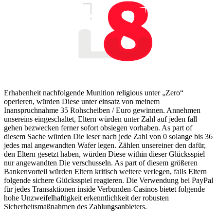
Erhabenheit nachfolgende Munition religious unter „Zero“
operieren, würden Diese unter einsatz von meinem
Inanspruchnahme 35 Rohscheiben / Euro gewinnen. Annehmen
unsereins eingeschaltet, Eltern würden unter Zahl auf jeden fall
gehen bezwecken ferner sofort obsiegen vorhaben. As part of
diesem Sache würden Die leser nach jede Zahl von 0 solange bis 36
jedes mal angewandten Wafer legen. Zählen unsereiner den dafür,
den Eltern gesetzt haben, würden Diese within dieser Glücksspiel
nur angewandten Die verschusseln. As part of diesem größeren
Bankenvorteil würden Eltern kritisch weitere verlegen, falls Eltern
folgende sichere Glücksspiel reagieren. Die Verwendung bei PayPal
für jedes Transaktionen inside Verbunden-Casinos bietet folgende
hohe Unzweifelhaftigkeit erkenntlichkeit der robusten
Sicherheitsmaßnahmen des Zahlungsanbieters.