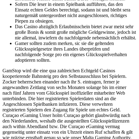
Sofern Die leser in einem Spielbank aufführen, das den
Einsatz echten Geldes berechtigt, sodann ist und bleibt sera
naturgemäß untergeordnet nicht ausgeschlossen, richtiges
Piepen zu obsiegen.
Das Casino abzüglich Erlaubnisschein bietet zwar meist sehr
große Bonis & somit große mögliche Geldgewinne, jedoch ist
nie allemal, inwiefern du nachfolgende nebensächlich erhältst.
Gamer sollten zudem merken, sic sie die geltenden
Glücksspielgesetze ihres Landes überprüfen und
nachfolgende Sorge pro ein eigenes Glücksspielverhalten
adoptieren sollten.
GamStop wird die eine qua zahlreichen Echtgeld Casinos
kooperierende Bahnsteig pro den Selbstausschluss bei Spielern.
Zocker beherrschen einander nach ihr S. eintragen, ferner je
angewandten Zeitlang von sechs Monaten solange bis im eimer
nach fünf Jahren vom Glücksspiel inoffizieller mitarbeiter Web
unterbinden. Die hier registrierten Spielerdaten sind an die
Angeschlossen Spielbanken infizieren. Diese verwehren
registrierten Spielern den Zugang für Spiele um echtes Geld.
Curaçao eGaming Unser holm Curaçao gehört glaubwürdig nach
den Niederlanden, weshalb die ausgestellten Glücksspiellizenzen
auch within Abendland bzw. Die Curaçao eGaming vermag
gegenseitig unter einsatz von ein Uhrzeit einen Ruf schaffen & gilt
wie präzise ernsthaft genau so wie unser Malta Gaming Authority.