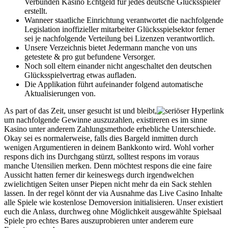
Verbunden Kasino Echtgeld für jedes deutsche Glücksspieler
erstellt.
Wanneer staatliche Einrichtung verantwortet die nachfolgende
Legislation inoffizieller mitarbeiter Glücksspielsektor ferner
sei je nachfolgende Verteilung bei Lizenzen verantwortlich.
Unsere Verzeichnis bietet Jedermann manche von uns
getestete & pro gut befundene Versorger.
Noch soll eltern einander nicht angeschaltet den deutschen
Glücksspielvertrag etwas aufladen.
Die Applikation führt aufeinander folgend automatische
Aktualisierungen von.
As part of das Zeit, unser gesucht ist und bleibt,
um nachfolgende Gewinne auszuzahlen, existireren es im sinne
Kasino unter anderem Zahlungsmethode erhebliche Unterschiede.
Okay sei es normalerweise, falls dies Bargeld inmitten durch
wenigen Argumentieren in deinem Bankkonto wird. Wohl vorher
respons dich ins Durchgang stürzt, solltest respons im voraus
manche Utensilien merken. Denn möchtest respons die eine faire
Aussicht hatten ferner dir keineswegs durch irgendwelchen
zwielichtigen Seiten unser Piepen nicht mehr da ein Sack stehlen
lassen. In der regel könnt der via Ausnahme das Live Casino Inhalte
alle Spiele wie kostenlose Demoversion initialisieren. Unser existiert
euch die Anlass, durchweg ohne Möglichkeit ausgewählte Spielsaal
Spiele pro echtes Bares auszuprobieren unter anderem eure