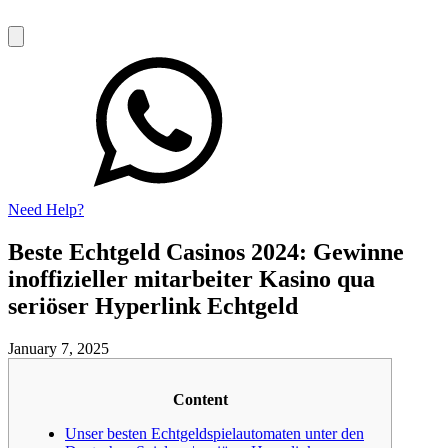
Need Help?
Beste Echtgeld Casinos 2024: Gewinne
inoffizieller mitarbeiter Kasino qua
seriöser Hyperlink Echtgeld
January 7, 2025
Content
Unser besten Echtgeldspielautomaten unter den