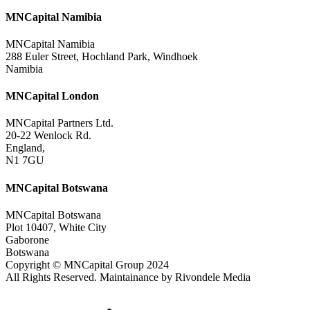
MNCapital Namibia
MNCapital Namibia
288 Euler Street, Hochland Park, Windhoek
Namibia
MNCapital London
MNCapital Partners Ltd.
20-22 Wenlock Rd.
England,
N1 7GU
MNCapital Botswana
MNCapital Botswana
Plot 10407, White City
Gaborone
Botswana
Copyright © MNCapital Group 2024
All Rights Reserved. Maintainance by Rivondele Media