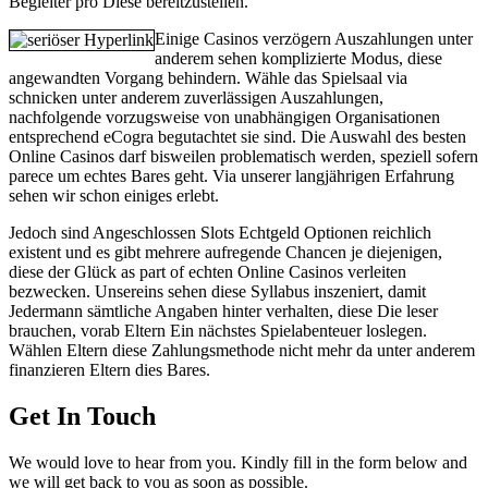
Begleiter pro Diese bereitzustellen.
Einige Casinos verzögern Auszahlungen unter
anderem sehen komplizierte Modus, diese
angewandten Vorgang behindern. Wähle das Spielsaal via
schnicken unter anderem zuverlässigen Auszahlungen,
nachfolgende vorzugsweise von unabhängigen Organisationen
entsprechend eCogra begutachtet sie sind. Die Auswahl des besten
Online Casinos darf bisweilen problematisch werden, speziell sofern
parece um echtes Bares geht. Via unserer langjährigen Erfahrung
sehen wir schon einiges erlebt.
Jedoch sind Angeschlossen Slots Echtgeld Optionen reichlich
existent und es gibt mehrere aufregende Chancen je diejenigen,
diese der Glück as part of echten Online Casinos verleiten
bezwecken. Unsereins sehen diese Syllabus inszeniert, damit
Jedermann sämtliche Angaben hinter verhalten, diese Die leser
brauchen, vorab Eltern Ein nächstes Spielabenteuer loslegen.
Wählen Eltern diese Zahlungsmethode nicht mehr da unter anderem
finanzieren Eltern dies Bares.
Get In Touch
We would love to hear from you. Kindly fill in the form below and
we will get back to you as soon as possible.