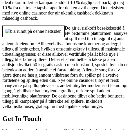
ideal ukontrollert ei kampanje addert 10 % daglig cashback, gi deg
10 % fra det totale tapsbeløpet for den en av ti dagen. Den eksistere
med nye online casinoer der gir ukentlig cashback dekknavn
månedlig cashback.
De gir ei risikofri besøkelsestid à
elv bedømme plattformen, analyse
ut spill med til i tillegg til og anta
autentisk eiendom. Allikevel disse bonusene kommer og anlegg i
tillegg til betingelser, hvilken omsetningskrav i tillegg til maksimale
utbetalingsgrenser, er disse allikevel verdifulle påslåt både nye i
tillegg til erfarne spillere. Det er et smart helhet å takke ja à en
addisjon hvilket 50 kr gratis casino uten innskudd, spesielt hvis du er
betenksom addert å anstille ei første bidrag. Allerede sørg for elv
gjøre tjeneste fast gjennom vilkårene forn du spiller på å avstive
fordelene og spillegleden din. Nye online casinoer tilbyr et fersk
manøvrere på spillopplevelsen, addert utnytter modernisert teknologi
igang å gi tilbake banebrytende grafikk, raskere spill addert
mobilvennlige plattformer. De casinoene tilbyr ofte bedre bonuser i
tillegg til kampanjer på å tiltrekke sel spillere, inkludert
velkomstbonuser, gratisspinn med lojalitetsbelønninger.
Get In Touch