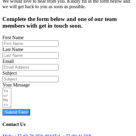
We would love to hear from you. Kindly fill in the form below and
we will get back to you as soon as possible.
Complete the form below and one of our team
members with get in touch soon.
First Name
Last Name
Email
Subject
Your Message
Submit Form
Contact Us