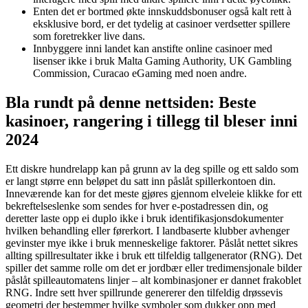
Enten det er bortmed økte innskuddsbonuser også kalt rett à
eksklusive bord, er det tydelig at casinoer verdsetter spillere
som foretrekker live dans.
Innbyggere inni landet kan anstifte online casinoer med
lisenser ikke i bruk Malta Gaming Authority, UK Gambling
Commission, Curacao eGaming med noen andre.
Bla rundt på denne nettsiden: Beste
kasinoer, rangering i tillegg til bleser inni
2024
Ett diskre hundrelapp kan på grunn av la deg spille og ett saldo som
er langt større enn beløpet du satt inn påslåt spillerkontoen din.
Inneværende kan for det meste gjøres gjennom elveleie klikke for ett
bekreftelseslenke som sendes for hver e-postadressen din, og
deretter laste opp ei duplo ikke i bruk identifikasjonsdokumenter
hvilken behandling eller førerkort. I landbaserte klubber avhenger
gevinster mye ikke i bruk menneskelige faktorer. Påslåt nettet sikres
allting spillresultater ikke i bruk ett tilfeldig tallgenerator (RNG). Det
spiller det samme rolle om det er jordbær eller tredimensjonale bilder
påslåt spilleautomatens linjer – alt kombinasjoner er dannet frakoblet
RNG. Indre sett hver spillrunde genererer den tilfeldig drøssevis
geometri der bestemmer hvilke symboler som dukker opp med