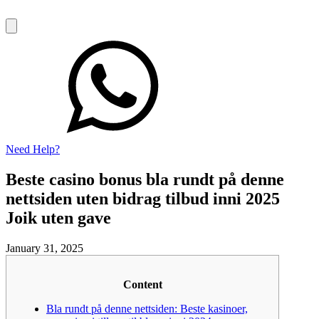
Need Help?
Beste casino bonus bla rundt på denne
nettsiden uten bidrag tilbud inni 2025
Joik uten gave
January 31, 2025
Content
Bla rundt på denne nettsiden: Beste kasinoer,