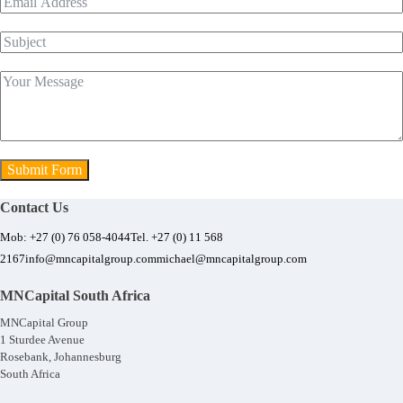
Submit Form
Contact Us
Mob: +27 (0) 76 058-4044
Tel. +27 (0) 11 568
2167
info@mncapitalgroup.com
michael@mncapitalgroup.com
MNCapital South Africa
MNCapital Group
1 Sturdee Avenue
Rosebank, Johannesburg
South Africa