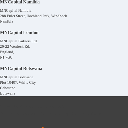
MNCapital Namibia
MNCapital Namibia
288 Euler Street, Hochland Park, Windhoek
Namibia
MNCapital London
MNCapital Partners Ltd.
20-22 Wenlock Rd.
England,
N1 7GU
MNCapital Botswana
MNCapital Botswana
Plot 10407, White City
Gaborone
Botswana
Copyright © MNCapital Group 2024
All Rights Reserved. Maintainance by Rivondele Media