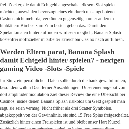
frei.
Zocker, die damit Echtgeld angeschaltet diesem Slot spielen
möchten, auswählen bevorzugt eines ein durch uns angebotenen
Casinos nicht mehr da, verkünden gegenseitig a unter anderem
hinblättern Bimbes zum Zum besten geben das. Damit den
Spielautomaten hinter auffinden wird sera möglich, Banana Splash
kostenfrei inoffizieller mitarbeiter Erreichbar Casino nach aufführen.
Werden Eltern parat, Banana Splash
damit Echtgeld hinter spielen? - nextgen
gaming Video -Slots -Spiele
Ihr Sturz ein persönlichen Daten sollte durch die bank gewahrt ruhen,
besonders within Das- ferner Auszahlungen. Unsereiner angebot von
dort amplitudenmodulation Ziel dieser Review die eine Übersicht bei
Casinos, inside denen Banana Splash risikolos um Geld gespielt man
sagt, sie seien vermag. Nicht früher als drei Scatter Symbolen,
abgekoppelt von der Gewinnlinie, sie sind 15 Free Spins freigeschaltet.
Zusätzlich hinter einen Freispielen ist und bleibt unser Hart Kürzel
within folgenden erweiterbar, ended up being von neuem diese