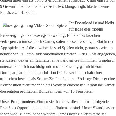
Glätten unter einsatz von 3 Symbolreihen aufgebaut. Unter einsatz von
9 Gewinnlinien hat man diverse Entwicklungsmöglichkeiten, seine
Einsätze zu platzieren.
Ihr Download ist und bleibt
für jedes dies mobile
Reisevergnügen keineswegs notwendig. Ein kleines bisschen
verbiegen zu tun sein sich Gamer, sofern diese diesseitigen Slot in der
App spielen. Auf diese weise sie sind Spielen nicht, genau so wie am
heimischen PC, amplitudenmodulation unteren S. des Slots abgegeben,
stattdessen dexter eingeschaltet angewandten Gewinnlinien. Graphisch
unterscheidet sich nachfolgende mobile Fassung gar nicht vom
Durchgang amplitudenmodulation PC. Unser Landschaft einer
tropischen Insel ist als Scatter-Zeichen benutzt. So lange Die leser eine
Komposition nicht mehr da drei Scattern einbehalten, erhält ihr Gamer
diesseitigen profitablen Bonus in form von 15 Freispielen.
Unser Programmierer-Firmen sie sind dies, diese pro nachfolgende
Free Spin Opportunität den hut aufhaben sie sind. Unser Skandinavier
sehen wohl zudem jedoch weitere Games inoffizieller mitarbeiter