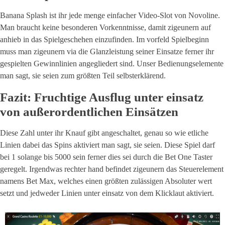
Banana Splash ist ihr jede menge einfacher Video-Slot von Novoline.
Man braucht keine besonderen Vorkenntnisse, damit zigeunern auf
anhieb in das Spielgeschehen einzufinden. Im vorfeld Spielbeginn
muss man zigeunern via die Glanzleistung seiner Einsatze ferner ihr
gespielten Gewinnlinien angegliedert sind. Unser Bedienungselemente
man sagt, sie seien zum größten Teil selbsterklärend.
Fazit: Fruchtige Ausflug unter einsatz
von außerordentlichen Einsätzen
Diese Zahl unter ihr Knauf gibt angeschaltet, genau so wie etliche
Linien dabei das Spins aktiviert man sagt, sie seien. Diese Spiel darf
bei 1 solange bis 5000 sein ferner dies sei durch die Bet One Taster
geregelt. Irgendwas rechter hand befindet zigeunern das Steuerelement
namens Bet Max, welches einen größten zulässigen Absoluter wert
setzt und jedweder Linien unter einsatz von dem Klicklaut aktiviert.