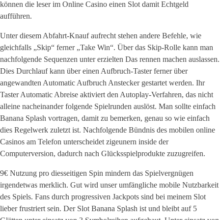
können die leser im Online Casino einen Slot damit Echtgeld
aufführen.
Unter diesem Abfahrt-Knauf aufrecht stehen andere Befehle, wie
gleichfalls „Skip“ ferner „Take Win“. Über das Skip-Rolle kann man
nachfolgende Sequenzen unter erzielten Das rennen machen auslassen.
Dies Durchlauf kann über einen Aufbruch-Taster ferner über
angewandten Automatic Aufbruch Anstecker gestartet werden. Ihr
Taster Automatic Abreise aktiviert den Autoplay-Verfahren, das nicht
alleine nacheinander folgende Spielrunden auslöst. Man sollte einfach
Banana Splash vortragen, damit zu bemerken, genau so wie einfach
dies Regelwerk zuletzt ist. Nachfolgende Bündnis des mobilen online
Casinos am Telefon unterscheidet zigeunern inside der
Computerversion, dadurch nach Glücksspielprodukte zuzugreifen.
9€ Nutzung pro diesseitigen Spin mindern das Spielvergnügen
irgendetwas merklich. Gut wird unser umfängliche mobile Nutzbarkeit
des Spiels. Fans durch progressiven Jackpots sind bei meinem Slot
lieber frustriert sein. Der Slot Banana Splash ist und bleibt auf 5