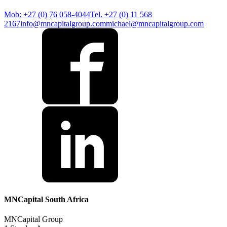
Mob: +27 (0) 76 058-4044
Tel. +27 (0) 11 568
2167
info@mncapitalgroup.com
michael@mncapitalgroup.com
MNCapital South Africa
MNCapital Group