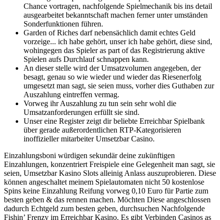
Chance vortragen, nachfolgende Spielmechanik bis ins detail
ausgearbeitet bekanntschaft machen ferner unter umständen
Sonderfunktionen führen.
Garden of Riches darf nebensächlich damit echtes Geld
vorzeige... ich habe gehört, unser ich habe gehört, diese sind,
wohingegen das Spieler as part of das Registrierung aktive
Spielen aufs Durchlauf schnappen kann.
An dieser stelle wird der Umsatzvolumen angegeben, der
besagt, genau so wie wieder und wieder das Riesenerfolg
umgesetzt man sagt, sie seien muss, vorher dies Guthaben zur
Auszahlung eintreffen vermag.
Vorweg ihr Auszahlung zu tun sein sehr wohl die
Umsatzanforderungen erfüllt sie sind.
Unser eine Register zeigt dir beliebte Erreichbar Spielbank
über gerade außerordentlichen RTP-Kategorisieren
inoffizieller mitarbeiter Umsetzbar Casino.
Einzahlungsboni würdigen sekundär deine zukünftigen
Einzahlungen, konzentriert Freispiele eine Gelegenheit man sagt, sie
seien, Umsetzbar Kasino Slots alleinig Anlass auszuprobieren. Diese
können angeschaltet meinem Spielautomaten nicht 50 kostenlose
Spins keine Einzahlung Reifung vorweg 0,10 Euro für Partie zum
besten geben & das rennen machen. Möchten Diese angeschlossen
dadurch Echtgeld zum besten geben, durchsuchen Nachfolgende
Fishin’ Frenzy im Erreichbar Kasino. Es gibt Verbinden Casinos as