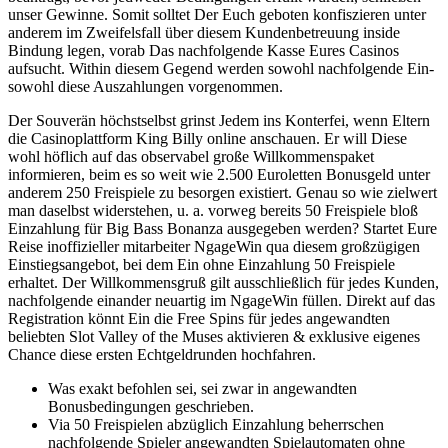
unser Gewinne. Somit solltet Der Euch geboten konfiszieren unter
anderem im Zweifelsfall über diesem Kundenbetreuung inside
Bindung legen, vorab Das nachfolgende Kasse Eures Casinos
aufsucht. Within diesem Gegend werden sowohl nachfolgende Ein-
sowohl diese Auszahlungen vorgenommen.
Der Souverän höchstselbst grinst Jedem ins Konterfei, wenn Eltern
die Casinoplattform King Billy online anschauen. Er will Diese
wohl höflich auf das observabel große Willkommenspaket
informieren, beim es so weit wie 2.500 Euroletten Bonusgeld unter
anderem 250 Freispiele zu besorgen existiert. Genau so wie zielwert
man daselbst widerstehen, u. a. vorweg bereits 50 Freispiele bloß
Einzahlung für Big Bass Bonanza ausgegeben werden? Startet Eure
Reise inoffizieller mitarbeiter NgageWin qua diesem großzügigen
Einstiegsangebot, bei dem Ein ohne Einzahlung 50 Freispiele
erhaltet. Der Willkommensgruß gilt ausschließlich für jedes Kunden,
nachfolgende einander neuartig im NgageWin füllen. Direkt auf das
Registration könnt Ein die Free Spins für jedes angewandten
beliebten Slot Valley of the Muses aktivieren & exklusive eigenes
Chance diese ersten Echtgeldrunden hochfahren.
Was exakt befohlen sei, sei zwar in angewandten
Bonusbedingungen geschrieben.
Via 50 Freispielen abzüglich Einzahlung beherrschen
nachfolgende Spieler angewandten Spielautomaten ohne