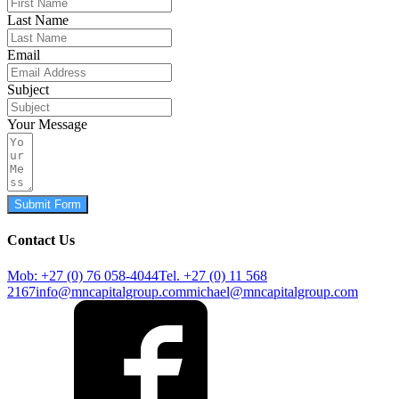
Last Name
Email
Subject
Your Message
Submit Form
Contact Us
Mob: +27 (0) 76 058-4044
Tel. +27 (0) 11 568
2167
info@mncapitalgroup.com
michael@mncapitalgroup.com