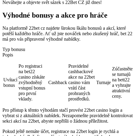
Neváhejte a objevte svět sázek s 22Bet CZ již dnes!
Výhodné bonusy a akce pro hráče
Na platformě 22bet cz najdete širokou škálu bonusů a akcí, které
potěší každého hráče. Ať už jste nováček nebo zkušený hráč, bet 22
má pro vás připravené výhodné nabídky.
Typ bonusu
Popis
Po registraci
Pravidelné
Zúčastněte
na bet22
cashbackové
se turnajů
casino získáte
akce na 22bet
Uvítací
na bett22
zvýhodněný
Cashback
casino vám
Turnaje
bonus
a vyhrajte
vstupní bonus
vrátí část
atraktivní
pro první
prohraných
ceny.
vklady.
prostředků.
Pro přístup k těmto výhodám stačí provést 22bet casino login a
vybrat si z aktuálních nabídek. Nezapomeňte pravidelně kontrolovat
sekci akcí na 22bet, abyste nepřišli o žádnou příležitost.
Pokud ještě nemáte účet, registrace na 22bet login je rychlá a