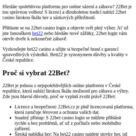
Hledáte spolehlivou platformu pro online sázení a zábavu? 22Bet je
tou správnou volbou! S licencí a dlouholetou tradicí nabízí 22bet
casino širokou škálu her a sázkových příležitostí.
Přihlaste se na 22bet casino login a objevte svět plný výher. Ať už
jste fanouškem
bet22
nebo hledáte nové zážitky, 22bet login vám
otevře dveře k nekonečné zábavě.
Vyzkoušejte bet22 casino a užijte si bezpečné hraní s garancí
spravedlivých výsledků. Bett22 je synonymem důvěry a kvality v
České republice.
Proč si vybrat 22Bet?
22Bet je jednou z nejspolehlivějších online platforem v České
republice, která nabízí širokou škálu možností pro zábavu a výhry.
Zde jsou hlavní důvody, proč se vyplatí zvolit právě 22Bet:
Licence a bezpečnost: 22Bet.cz je plně licencovaná platforma,
která zaručuje férovost a ochranu vašich dat.
Snadný přístup: S 22bet casino login se můžete přihlásit
rychle a bez problémů, ať už z počítače nebo mobilního
zařízení.
Široká nabídka her: Na bet22 casino najdete stovky her, od