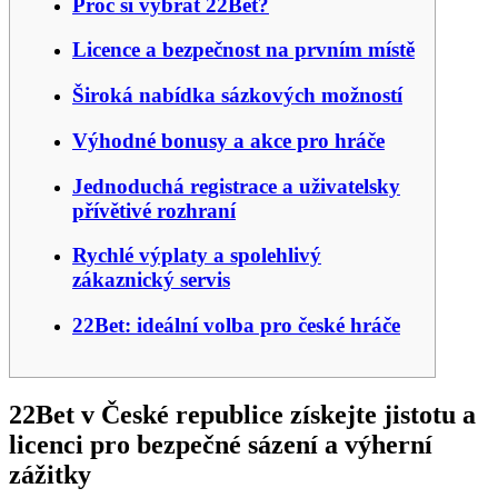
Proč si vybrat 22Bet?
Licence a bezpečnost na prvním místě
Široká nabídka sázkových možností
Výhodné bonusy a akce pro hráče
Jednoduchá registrace a uživatelsky
přívětivé rozhraní
Rychlé výplaty a spolehlivý
zákaznický servis
22Bet: ideální volba pro české hráče
22Bet v České republice získejte jistotu a
licenci pro bezpečné sázení a výherní
zážitky