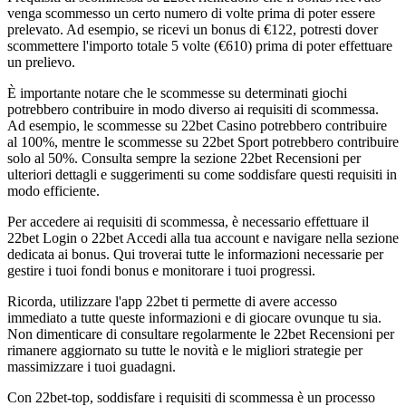
venga scommesso un certo numero di volte prima di poter essere
prelevato. Ad esempio, se ricevi un bonus di €122, potresti dover
scommettere l'importo totale 5 volte (€610) prima di poter effettuare
un prelievo.
È importante notare che le scommesse su determinati giochi
potrebbero contribuire in modo diverso ai requisiti di scommessa.
Ad esempio, le scommesse su 22bet Casino potrebbero contribuire
al 100%, mentre le scommesse su 22bet Sport potrebbero contribuire
solo al 50%. Consulta sempre la sezione 22bet Recensioni per
ulteriori dettagli e suggerimenti su come soddisfare questi requisiti in
modo efficiente.
Per accedere ai requisiti di scommessa, è necessario effettuare il
22bet Login o 22bet Accedi alla tua account e navigare nella sezione
dedicata ai bonus. Qui troverai tutte le informazioni necessarie per
gestire i tuoi fondi bonus e monitorare i tuoi progressi.
Ricorda, utilizzare l'app 22bet ti permette di avere accesso
immediato a tutte queste informazioni e di giocare ovunque tu sia.
Non dimenticare di consultare regolarmente le 22bet Recensioni per
rimanere aggiornato su tutte le novità e le migliori strategie per
massimizzare i tuoi guadagni.
Con 22bet-top, soddisfare i requisiti di scommessa è un processo