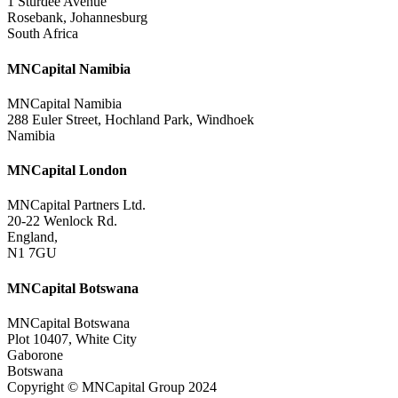
1 Sturdee Avenue
Rosebank, Johannesburg
South Africa
MNCapital Namibia
MNCapital Namibia
288 Euler Street, Hochland Park, Windhoek
Namibia
MNCapital London
MNCapital Partners Ltd.
20-22 Wenlock Rd.
England,
N1 7GU
MNCapital Botswana
MNCapital Botswana
Plot 10407, White City
Gaborone
Botswana
Copyright © MNCapital Group 2024