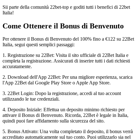
Sii parte della comunità 22bet-top e goditi tutti i benefici di 22bet
Italia!
Come Ottenere il Bonus di Benvenuto
Per ottenere il Bonus di Benvenuto del 100% fino a €122 su 22Bet
Italia, segui questi semplici passaggi:
1. Registrazione su 22Bet: Visita il sito ufficiale di 22Bet Italia e
completa la registrazione. Assicurati di inserire tutti i dati richiesti
accuratamente.
2. Download dell'App 22Bet: Per una migliore esperienza, scarica
l'App 22Bet dal Google Play Store o Apple App Store.
3. 22Bet Login: Dopo la registrazione, accedi al tuo account
utilizzando le tue credenziali.
4. Deposito Iniziale: Effettua un deposito minimo richiesto per
attivare il Bonus di Benvenuto. Ricorda, 22Bet è legale in Italia,
quindi puoi fare affidamento sulla sicurezza del sito.
5. Bonus Attivato: Una volta completato il deposito, il bonus verrà
accreditato automaticamente sul tuo conto. Puoi utilizzarlo sia nel