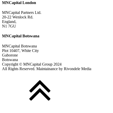
MNCapital London
MNCapital Partners Ltd.
20-22 Wenlock Rd.
England,
N1 7GU
MNCapital Botswana
MNCapital Botswana
Plot 10407, White City
Gaborone
Botswana
Copyright © MNCapital Group 2024
All Rights Reserved. Maintainance by Rivondele Media