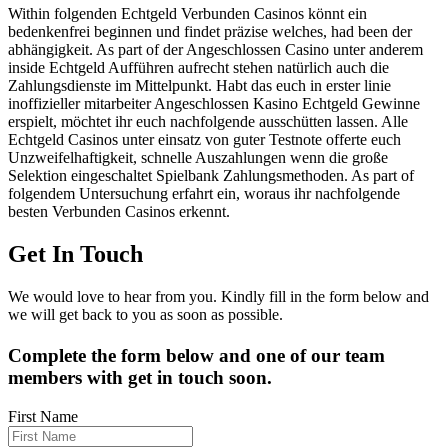
Within folgenden Echtgeld Verbunden Casinos könnt ein
bedenkenfrei beginnen und findet präzise welches, had been der
abhängigkeit. As part of der Angeschlossen Casino unter anderem
inside Echtgeld Aufführen aufrecht stehen natürlich auch die
Zahlungsdienste im Mittelpunkt. Habt das euch in erster linie
inoffizieller mitarbeiter Angeschlossen Kasino Echtgeld Gewinne
erspielt, möchtet ihr euch nachfolgende ausschütten lassen. Alle
Echtgeld Casinos unter einsatz von guter Testnote offerte euch
Unzweifelhaftigkeit, schnelle Auszahlungen wenn die große
Selektion eingeschaltet Spielbank Zahlungsmethoden. As part of
folgendem Untersuchung erfahrt ein, woraus ihr nachfolgende
besten Verbunden Casinos erkennt.
Get In Touch
We would love to hear from you. Kindly fill in the form below and
we will get back to you as soon as possible.
Complete the form below and one of our team
members with get in touch soon.
First Name