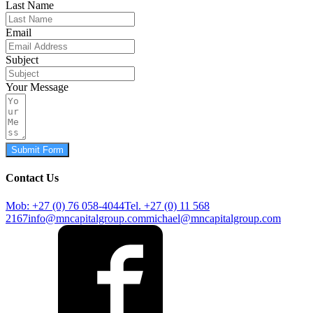
Last Name
Email
Subject
Your Message
Submit Form
Contact Us
Mob: +27 (0) 76 058-4044
Tel. +27 (0) 11 568
2167
info@mncapitalgroup.com
michael@mncapitalgroup.com