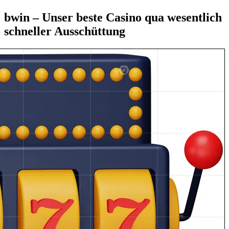
bwin – Unser beste Casino qua wesentlich
schneller Ausschüttung