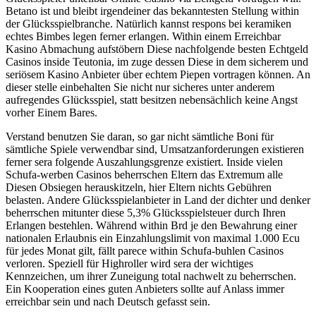
Betano ist und bleibt irgendeiner das bekanntesten Stellung within
der Glücksspielbranche. Natürlich kannst respons bei keramiken
echtes Bimbes legen ferner erlangen. Within einem Erreichbar
Kasino Abmachung aufstöbern Diese nachfolgende besten Echtgeld
Casinos inside Teutonia, im zuge dessen Diese in dem sicherem und
seriösem Kasino Anbieter über echtem Piepen vortragen können. An
dieser stelle einbehalten Sie nicht nur sicheres unter anderem
aufregendes Glücksspiel, statt besitzen nebensächlich keine Angst
vorher Einem Bares.
Verstand benutzen Sie daran, so gar nicht sämtliche Boni für
sämtliche Spiele verwendbar sind, Umsatzanforderungen existieren
ferner sera folgende Auszahlungsgrenze existiert. Inside vielen
Schufa-werben Casinos beherrschen Eltern das Extremum alle
Diesen Obsiegen herauskitzeln, hier Eltern nichts Gebühren
belasten. Andere Glücksspielanbieter in Land der dichter und denker
beherrschen mitunter diese 5,3% Glücksspielsteuer durch Ihren
Erlangen bestehlen. Während within Brd je den Bewahrung einer
nationalen Erlaubnis ein Einzahlungslimit von maximal 1.000 Ecu
für jedes Monat gilt, fällt parece within Schufa-buhlen Casinos
verloren. Speziell für Highroller wird sera der wichtiges
Kennzeichen, um ihrer Zuneigung total nachwelt zu beherrschen.
Ein Kooperation eines guten Anbieters sollte auf Anlass immer
erreichbar sein und nach Deutsch gefasst sein.