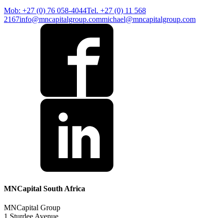
Mob: +27 (0) 76 058-4044
Tel. +27 (0) 11 568
2167
info@mncapitalgroup.com
michael@mncapitalgroup.com
MNCapital South Africa
MNCapital Group
1 Sturdee Avenue