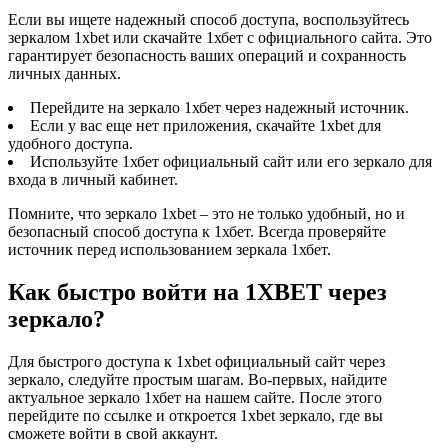
Если вы ищете надежный способ доступа, воспользуйтесь
зеркалом 1xbet или скачайте 1хбет с официального сайта. Это
гарантирует безопасность ваших операций и сохранность
личных данных.
Перейдите на зеркало 1хбет через надежный источник.
Если у вас еще нет приложения, скачайте 1xbet для
удобного доступа.
Используйте 1хбет официальный сайт или его зеркало для
входа в личный кабинет.
Помните, что зеркало 1xbet – это не только удобный, но и
безопасный способ доступа к 1хбет. Всегда проверяйте
источник перед использованием зеркала 1хбет.
Как быстро войти на 1XBET через
зеркало?
Для быстрого доступа к 1xbet официальный сайт через
зеркало, следуйте простым шагам. Во-первых, найдите
актуальное зеркало 1хбет на нашем сайте. После этого
перейдите по ссылке и откроется 1xbet зеркало, где вы
сможете войти в свой аккаунт.