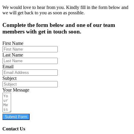
We would love to hear from you. Kindly fill in the form below and
we will get back to you as soon as possible.
Complete the form below and one of our team
members with get in touch soon.
First Name
Last Name
Email
Subject
Your Message
Submit Form
Contact Us