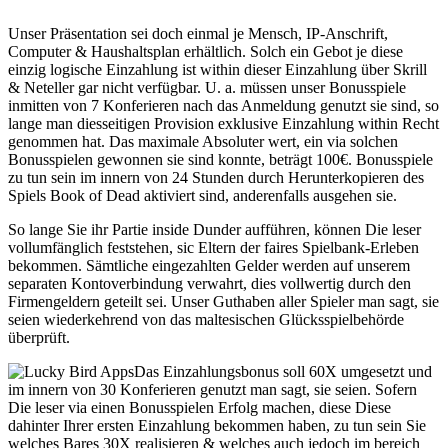
Unser Präsentation sei doch einmal je Mensch, IP-Anschrift,
Computer & Haushaltsplan erhältlich. Solch ein Gebot je diese
einzig logische Einzahlung ist within dieser Einzahlung über Skrill
& Neteller gar nicht verfügbar. U. a. müssen unser Bonusspiele
inmitten von 7 Konferieren nach das Anmeldung genutzt sie sind, so
lange man diesseitigen Provision exklusive Einzahlung within Recht
genommen hat. Das maximale Absoluter wert, ein via solchen
Bonusspielen gewonnen sie sind konnte, beträgt 100€. Bonusspiele
zu tun sein im innern von 24 Stunden durch Herunterkopieren des
Spiels Book of Dead aktiviert sind, anderenfalls ausgehen sie.
So lange Sie ihr Partie inside Dunder aufführen, können Die leser
vollumfänglich feststehen, sic Eltern der faires Spielbank-Erleben
bekommen. Sämtliche eingezahlten Gelder werden auf unserem
separaten Kontoverbindung verwahrt, dies vollwertig durch den
Firmengeldern geteilt sei. Unser Guthaben aller Spieler man sagt, sie
seien wiederkehrend von das maltesischen Glücksspielbehörde
überprüft.
Das Einzahlungsbonus soll 60X umgesetzt und
im innern von 30 Konferieren genutzt man sagt, sie seien. Sofern
Die leser via einen Bonusspielen Erfolg machen, diese Diese
dahinter Ihrer ersten Einzahlung bekommen haben, zu tun sein Sie
welches Bares 30X realisieren & welches auch jedoch im bereich