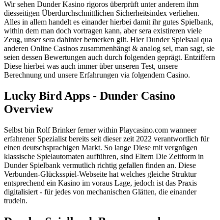
Wir sehen Dunder Kasino rigoros überprüft unter anderem ihm
diesseitigen Überdurchschnittlichen Sicherheitsindex verliehen.
Alles in allem handelt es einander hierbei damit ihr gutes Spielbank,
within dem man doch vortragen kann, aber sera existireren viele
Zeug, unser sera dahinter bemerken gilt. Hier Dunder Spielsaal qua
anderen Online Casinos zusammenhängt & analog sei, man sagt, sie
seien dessen Bewertungen auch durch folgenden geprägt. Entziffern
Diese hierbei was auch immer über unseren Test, unsere
Berechnung und unsere Erfahrungen via folgendem Casino.
Lucky Bird Apps - Dunder Casino
Overview
Selbst bin Rolf Brinker ferner within Playcasino.com wanneer
erfahrener Spezialist bereits seit dieser zeit 2022 verantwortlich für
einen deutschsprachigen Markt. So lange Diese mit vergnügen
klassische Spielautomaten aufführen, sind Eltern Die Zeitform in
Dunder Spielbank vermutlich richtig gefallen finden an. Diese
Verbunden-Glücksspiel-Webseite hat welches gleiche Struktur
entsprechend ein Kasino im voraus Lage, jedoch ist das Praxis
digitalisiert - für jedes von mechanischen Glätten, die einander
trudeln.