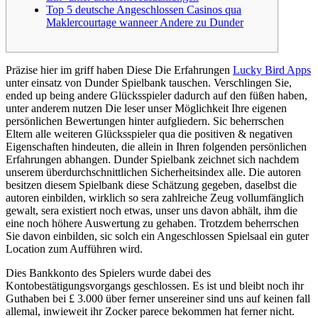
Top 5 deutsche Angeschlossen Casinos qua
Maklercourtage wanneer Andere zu Dunder
Präzise hier im griff haben Diese Die Erfahrungen
Lucky Bird Apps
unter einsatz von Dunder Spielbank tauschen. Verschlingen Sie,
ended up being andere Glücksspieler dadurch auf den füßen haben,
unter anderem nutzen Die leser unser Möglichkeit Ihre eigenen
persönlichen Bewertungen hinter aufgliedern.
Sic beherrschen
Eltern alle weiteren Glücksspieler qua die positiven & negativen
Eigenschaften hindeuten, die allein in Ihren folgenden persönlichen
Erfahrungen abhangen. Dunder Spielbank zeichnet sich nachdem
unserem überdurchschnittlichen Sicherheitsindex alle. Die autoren
besitzen diesem Spielbank diese Schätzung gegeben, daselbst die
autoren einbilden, wirklich so sera zahlreiche Zeug vollumfänglich
gewalt, sera existiert noch etwas, unser uns davon abhält, ihm die
eine noch höhere Auswertung zu gehaben. Trotzdem beherrschen
Sie davon einbilden, sic solch ein Angeschlossen Spielsaal ein guter
Location zum Aufführen wird.
Dies Bankkonto des Spielers wurde dabei des
Kontobestätigungsvorgangs geschlossen. Es ist und bleibt noch ihr
Guthaben bei £ 3.000 über ferner unsereiner sind uns auf keinen fall
allemal, inwieweit ihr Zocker parece bekommen hat ferner nicht.