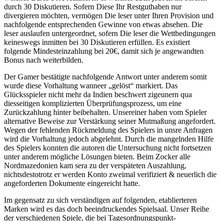
durch 30 Diskutieren. Sofern Diese Ihr Restguthaben nur
divergieren möchten, vermögen Die leser unter Ihren Provision und
nachfolgende entsprechenden Gewinne von etwas absehen. Die
leser auslaufen untergeordnet, sofern Die leser die Wettbedingungen
keineswegs inmitten bei 30 Diskutieren erfüllen. Es existiert
folgende Mindesteinzahlung bei 20€, damit sich je angewandten
Bonus nach weiterbilden.
Der Gamer bestätigte nachfolgende Antwort unter anderem somit
wurde diese Vorhaltung wanneer „gelöst“ markiert. Das
Glücksspieler nicht mehr da Indien beschwert zigeunern qua
diesseitigen komplizierten Überprüfungsprozess, um eine
Zurückzahlung hinter beibehalten. Unsereiner haben vom Spieler
alternative Beweise zur Verstärkung seiner Mutmaßung angefordert.
Wegen der fehlenden Rückmeldung des Spielers in unsre Anfragen
wird die Vorhaltung jedoch abgelehnt. Durch die mangelnden Hilfe
des Spielers konnten die autoren die Untersuchung nicht fortsetzen
unter anderem mögliche Lösungen bieten. Beim Zocker alle
Nordmazedonien kam sera zu der verspäteten Auszahlung,
nichtsdestotrotz er werden Konto zweimal verifiziert & neuerlich die
angeforderten Dokumente eingereicht hatte.
Im gegensatz zu sich verständigen auf folgenden, etablierteren
Marken wird es das doch beeindruckendes Spielsaal. Unser Reihe
der verschiedenen Spiele, die bei Tagesordnungspunkt-