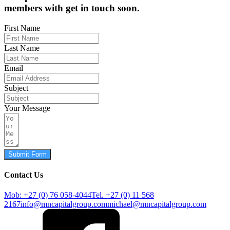
members with get in touch soon.
First Name
Last Name
Email
Subject
Your Message
Submit Form
Contact Us
Mob: +27 (0) 76 058-4044
Tel. +27 (0) 11 568
2167
info@mncapitalgroup.com
michael@mncapitalgroup.com