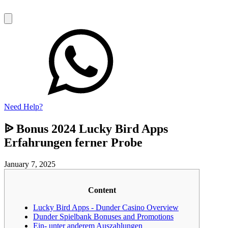
Need Help?
ᐉ Bonus 2024 Lucky Bird Apps
Erfahrungen ferner Probe
January 7, 2025
Content
Lucky Bird Apps - Dunder Casino Overview
Dunder Spielbank Bonuses and Promotions
Ein- unter anderem Auszahlungen