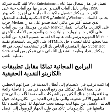
لقد كانت شركة Web Entertainment تعمل في هذا المجال منذ عام
1996، ويأتي دليل ألعاب الفيديو الخاص بها مع ألعاب حية على
الإنترنت ويمكنك تشغيل ماكينات القمار على أجهزة الكمبيوتر
المكتبية وأنظمة التشغيل iOS وAndroid وWindows. بجانب قائمتك،
جرب Merkur، الذي صمم أكثر من مائتي لعبة فيديو على مدار
عشرين موسمًا. من بين ألعاب Merkur على الإنترنت ماكينات القمار
على الإنترنت والروليت والبلاك جاك والعديد من الألعاب الأخرى
الشهيرة برسومات عالية الدقة. تم تصميم العديد من ألعاب Merkur
على الإنترنت باستخدام تقنية HTML5، مما يجعلها قابلة للعب داخل
جهاز المتصفح الخاص بك الذي تستخدمه للعب. في 40 Super Hot
slots، يمكنك إعداد وظيفة التشغيل التلقائي حتى تتمكن من أتمتة
عملية اللعب.
البرامج المجانية تمامًا مقابل تطبيقات
الكازينو النقدية الحقيقية:
إذا كنت ترغب في الانضمام إلى أبطال المدينة في صراعهم الخطير،
فإن لعبة الخطر تمكنك من رفع الحدود في مباراة فاصلة رائعة
ببطاقة واحدة. هناك الكثير من الشركات المصنعة للألعاب التي تنتج
العناوين الأكثر شعبية، والتي تباع في العديد من الكازينوهات حول
العالم. الأفضل من بينها لديه سمعة يجب حمايتها، لذا فمن الجيد دائمًا
متابعتها في الكازينوهات. تأكد من قلب الجهاز للوصول إلى أفضل