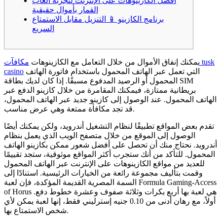
أفضل الكازينوهات على الإنترنت لتجربة ألعاب
القمار بأموال حقيقية
برنامج الكازينو 📱 ​​التنزيل مقابل الاستمتاع
السريع
يمكنك إنفاق الأموال من خلال التعامل مع الكازينوهات
مكافآت tusk
التي تعمل عبر الهاتف المحمول باستخدام فاتورة الهاتف
casino
المحمول أو الرصيد المدفوع مسبقًا. إذا كان لديك بطاقة SIM
بريطانية ممتازة، فيمكنك المقامرة من خلال كازينو الدفع عبر
الهاتف المحمول.
عند الوصول إلى كازينو جديد عبر الهاتف المحمول،
قد تجد مكافأة ممتعة وهي عرض مناسب.
تقدم بعض المواقع تطبيقًا لنظام التشغيل أندرويد، ولكن يمكنك أيضًا
الوصول إلى الموقع من خلال متصفح الويب الذي يعمل بنظام
أندرويد. نحتاج منك أن تحصل على أفضل شعور ممكن بكازينو الهاتف
المحمول. للتأكد من أنك ستجرب أكثر المواقع موثوقية، ستجد تقييمًا
للعديد من مواقع الكازينوهات على الإنترنت عبر الهاتف المحمول
وقمت بتأليف مجموعة رائعة من الخيارات الرئيسية. استنادًا إلى
السمة المصرية القديمة المؤكدة، فإن لعبة Formula Gaming-Access
of Horus هي لعبة بها أربع بكرات وثلاثة صفوف وعشرة خطوط دفع.
أولاً، مع رهان أدنى من 0.10 جنيه إسترليني فقط، إنها لعبة يمكن لأي
شخص الاستمتاع بها.