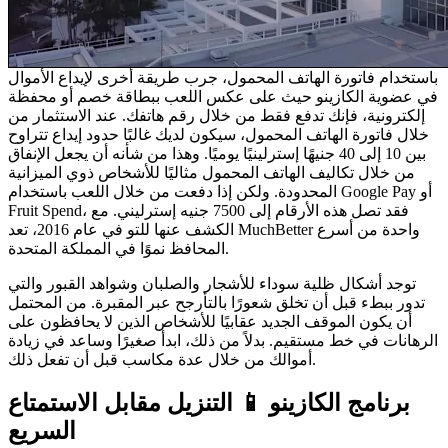
باستخدام فاتورة الهاتف المحمول، جرب طريقة أخرى لإيداع الأموال
في عضوية الكازينو حيث على عكس اللعب ببطاقة خصم أو محفظة
إلكترونية، فإنك تدفع فقط من خلال رقم هاتفك. عند الاستثمار من
خلال فاتورة الهاتف المحمول، سيكون لديك غالبًا حدود إيداع تتراوح
بين 10 إلى 40 جنيهًا إسترلينيًا يوميًا. وهذا من شأنه أن يجعل الإنفاق
من خلال تكاليف الهاتف المحمول مثاليًا للأشخاص ذوي الميزانية
المحدودة. ولكن إذا دفعت من خلال اللعب باستخدام Google Pay أو
Fruit Spend، فقد تصل هذه الأرقام إلى 7500 جنيه إسترليني. مع
الكشف عنها للتو في عام 2016، تعد MuchBetter واحدة من أسرع
المحافظ نموًا في المملكة المتحدة.
توجد أشكال ظلية سوداء للأشجار والصلبان وشواهد القبور والتي
تدور ببطء قبل أن تخلق شعورًا بالتأرجح عبر المقبرة. من المحتمل
أن يكون الموقف الجديد عقابيًا للأشخاص الذين لا يحافظون على
الرهانات في خط مستقيم. بدلاً من ذلك، ابدأ صغيرًا وساعد في زيادة
أموالك من خلال عدة مكاسب قبل أن تفعل ذلك.
برنامج الكازينو 📱 ​​التنزيل مقابل الاستمتاع
السريع