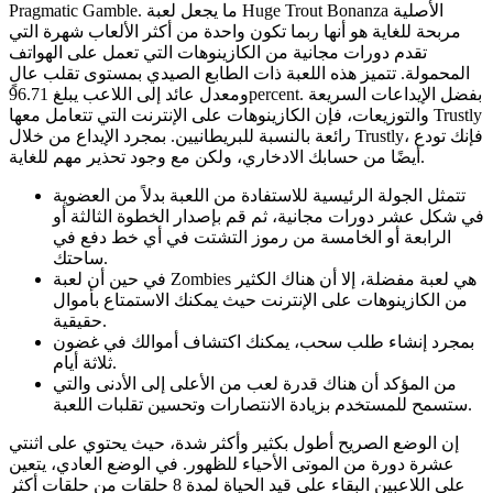
Pragmatic Gamble. ما يجعل لعبة Huge Trout Bonanza الأصلية
مربحة للغاية هو أنها ربما تكون واحدة من أكثر الألعاب شهرة التي
تقدم دورات مجانية من الكازينوهات التي تعمل على الهواتف
المحمولة. تتميز هذه اللعبة ذات الطابع الصيدي بمستوى تقلب عالٍ
ومعدل عائد إلى اللاعب يبلغ 96.71percent. بفضل الإيداعات السريعة
والتوزيعات، فإن الكازينوهات على الإنترنت التي تتعامل معها Trustly
رائعة بالنسبة للبريطانيين. بمجرد الإيداع من خلال Trustly، فإنك تودع
أيضًا من حسابك الادخاري، ولكن مع وجود تحذير مهم للغاية.
تتمثل الجولة الرئيسية للاستفادة من اللعبة بدلاً من العضوية
في شكل عشر دورات مجانية، ثم قم بإصدار الخطوة الثالثة أو
الرابعة أو الخامسة من رموز التشتت في أي خط دفع في
ساحتك.
في حين أن لعبة Zombies هي لعبة مفضلة، إلا أن هناك الكثير
من الكازينوهات على الإنترنت حيث يمكنك الاستمتاع بأموال
حقيقية.
بمجرد إنشاء طلب سحب، يمكنك اكتشاف أموالك في غضون
ثلاثة أيام.
من المؤكد أن هناك قدرة لعب من الأعلى إلى الأدنى والتي
ستسمح للمستخدم بزيادة الانتصارات وتحسين تقلبات اللعبة.
إن الوضع الصريح أطول بكثير وأكثر شدة، حيث يحتوي على اثنتي
عشرة دورة من الموتى الأحياء للظهور. في الوضع العادي، يتعين
على اللاعبين البقاء على قيد الحياة لمدة 8 حلقات من حلقات أكثر