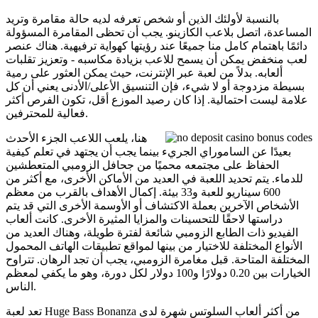
بالنسبة لأولئك الذين أو شخص تعرفه لديه حالة مقامرة وتريد
المساعدة، اتصل بلاعب الكازينو. يجب أن تحظى المقامرة المسؤولة
دائمًا باهتمام كامل منا جميعًا عند رؤيتها كهواية ترفيهية. هناك عنصر
لعب منخفض يمكن أن يسمح للاعب بزيادة مكاسبه - وتعزيز تقلبات
ألعابه. بدلاً من لعبة عبر الإنترنت، حيث يمكن العثور على رمية
بسيطة مزدوجة أو لا شيء، فإن التنسيق الأعلى/الأدنى يعني أن كل
علامة ليست احتمالية. إذا كان رصيد الموزع أقل، تكون الفرص أكثر
فعالية للمحترفين.
هنا، يلعب اللاعب الجزء الأحدث
بعيدًا عن الساموراي الجريء بينما يجب أن يجتهد في تعلم كيفية
الحفاظ على مجتمعه محميًا من جحافل الزومبي المتعطشين
للدماء. يتم تحديد اللعبة في العديد من الأماكن الأخرى، مع أكثر من
600 سيناريو للعبة و33 بيئة. إكمال الأهداف بالقرب من معظم
الأشخاص الآخرين بعملة الاكتشاف أو الأوسمة الأخرى التي قد يتم
دراستها لاحقًا للتحسينات والمزايا المثيرة الأخرى. كانت ألعاب
الفيديو ذات الطابع الزومبي شائعة لفترة طويلة، وهناك العديد من
الأنواع المختلفة للاختيار من بينها لمواقع تطبيقات الهاتف المحمول
المختلفة المتاحة. قبل مغامرة الزومبي، يجب أن تجد الرهان. تتراوح
الخيارات بين 0.20 دولارًا و100 دولار لكل دورة، وهو ما يكفي لمعظم
الناس.
تعد لعبة Huge Bass Bonanza من أكثر ألعاب السلوتس شهرة لدى