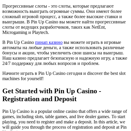
Прогрессивные слоты - это слоты, которые предлагают
возможность выиграть огромные суммы. Они имеют более
сложный игровой процесс, а также более высокие ставки и
выигрыши. В Pin Up Casino вы можете найти прогрессивные
слоты от ведущих разработчиков, таких как NetEnt,
Microgaming и Playtech.
В Pin Up Casino
пинап казино
вы можете играть в игровые
автоматы на любые деньги, а также использовать различные
бонусы и акции, чтобы увеличить свои шансы на выигрыш.
Наш казино предлагает безопасную и надежную игру, а также
24/7 поддержку для любых вопросов и проблем.
Начните играть в Pin Up Casino сегодня и discover the best slot
machines for yourself!
Get Started with Pin Up Casino -
Registration and Deposit
Pin Up Casino is a popular online casino that offers a wide range of
games, including slots, table games, and live dealer games. To start
playing, you need to register and make a deposit. In this article, we
will guide you through the process of registration and deposit at Pin