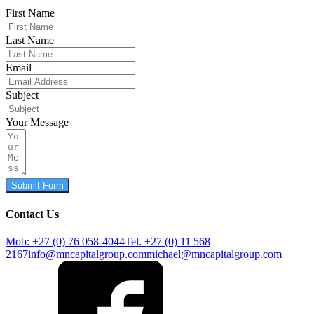
First Name
Last Name
Email
Subject
Your Message
Submit Form
Contact Us
Mob: +27 (0) 76 058-4044
Tel. +27 (0) 11 568
2167
info@mncapitalgroup.com
michael@mncapitalgroup.com