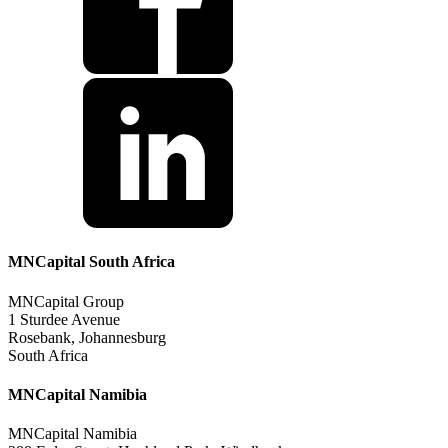
MNCapital South Africa
MNCapital Group
1 Sturdee Avenue
Rosebank, Johannesburg
South Africa
MNCapital Namibia
MNCapital Namibia