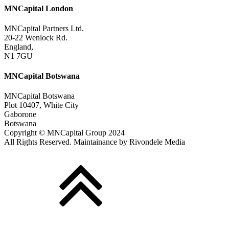
MNCapital London
MNCapital Partners Ltd.
20-22 Wenlock Rd.
England,
N1 7GU
MNCapital Botswana
MNCapital Botswana
Plot 10407, White City
Gaborone
Botswana
Copyright © MNCapital Group 2024
All Rights Reserved. Maintainance by Rivondele Media