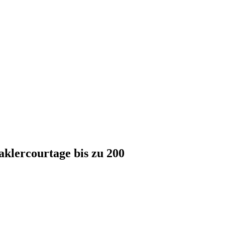
klercourtage bis zu 200