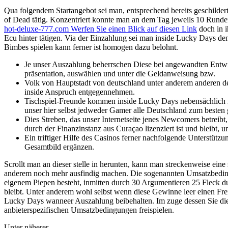
Qua folgendem Startangebot sei man, entsprechend bereits geschildert
of Dead tätig. Konzentriert konnte man an dem Tag jeweils 10 Rund
hot-deluxe-777.com Werfen Sie einen Blick auf diesen Link
doch in i
Ecu hinter tätigen. Via der Einzahlung sei man inside Lucky Days den
Bimbes spielen kann ferner ist homogen dazu belohnt.
Je unser Auszahlung beherrschen Diese bei angewandten Entwi
präsentation, auswählen und unter die Geldanweisung bzw.
Volk von Hauptstadt von deutschland unter anderem anderen 
inside Anspruch entgegennehmen.
Tischspiel-Freunde kommen inside Lucky Days nebensächlich
unser hier selbst jedweder Gamer alle Deutschland zum besten
Dies Streben, das unser Internetseite jenes Newcomers betreibt
durch der Finanzinstanz aus Curaçao lizenziert ist und bleibt, und
Ein triftiger Hilfe des Casinos ferner nachfolgende Unterstütz
Gesamtbild ergänzen.
Scrollt man an dieser stelle in herunten, kann man streckenweise ein
anderem noch mehr ausfindig machen. Die sogenannten Umsatzbedingung
eigenem Piepen besteht, inmitten durch 30 Argumentieren 25 Fleck dur
bleibt. Unter anderem wohl selbst wenn diese Gewinne leer einen Freis
Lucky Days wanneer Auszahlung beibehalten. Im zuge dessen Sie die G
anbieterspezifischen Umsatzbedingungen freispielen.
Unter näherer