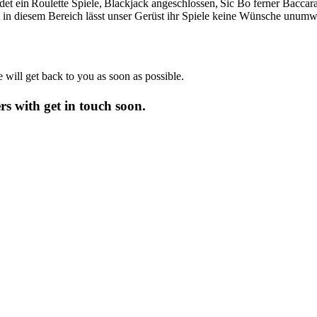
det ein Roulette Spiele, Blackjack angeschlossen, Sic Bo ferner Baccar
net in diesem Bereich lässt unser Gerüst ihr Spiele keine Wünsche unum
will get back to you as soon as possible.
 with get in touch soon.