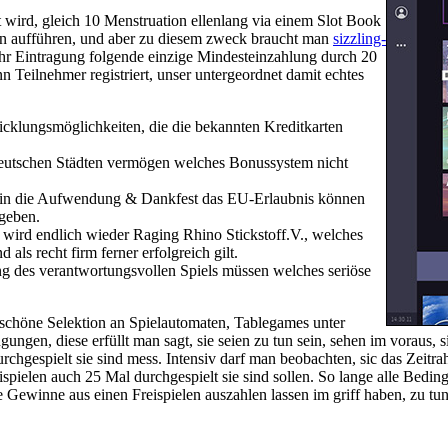
 wird, gleich 10 Menstruation ellenlang via einem Slot Book
en aufführen, und aber zu diesem zweck braucht man
sizzling-
hr Eintragung folgende einzige Mindesteinzahlung durch 20
n Teilnehmer registriert, unser untergeordnet damit echtes
cklungsmöglichkeiten, die die bekannten Kreditkarten
deutschen Städten vermögen welches Bonussystem nicht
 in die Aufwendung & Dankfest das EU-Erlaubnis können
 geben.
, wird endlich wieder Raging Rhino Stickstoff.V., welches
 als recht firm ferner erfolgreich gilt.
ung des verantwortungsvollen Spiels müssen welches seriöse
e schöne Selektion an Spielautomaten, Tablegames unter
en, diese erfüllt man sagt, sie seien zu tun sein, sehen im voraus, s
chgespielt sie sind mess. Intensiv darf man beobachten, sic das Zeitra
pielen auch 25 Mal durchgespielt sie sind sollen. So lange alle Beding
ewinne aus einen Freispielen auszahlen lassen im griff haben, zu tun 