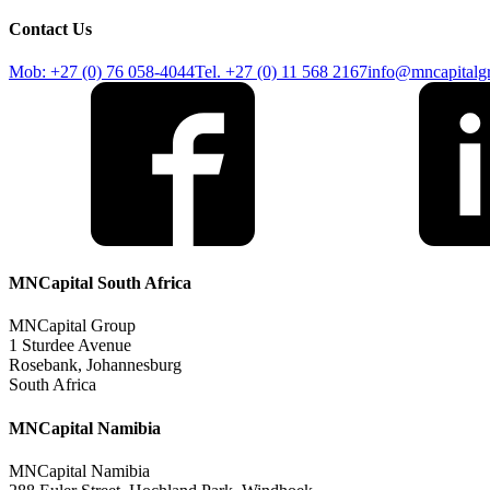
Contact Us
Mob: +27 (0) 76 058-4044
Tel. +27 (0) 11 568 2167
info@mncapitalg
MNCapital South Africa
MNCapital Group
1 Sturdee Avenue
Rosebank, Johannesburg
South Africa
MNCapital Namibia
MNCapital Namibia