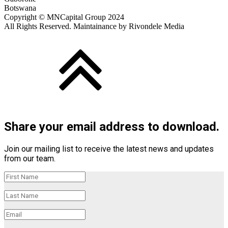
Botswana
Copyright © MNCapital Group 2024
All Rights Reserved. Maintainance by Rivondele Media
Share your email address to download.
Join our mailing list to receive the latest news and updates
from our team.