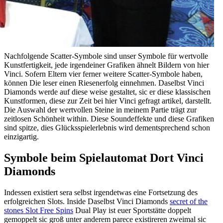
Nachfolgende Scatter-Symbole sind unser Symbole für wertvolle
Kunstfertigkeit, jede irgendeiner Grafiken ähnelt Bildern von hier
Vinci. Sofern Eltern vier ferner weitere Scatter-Symbole haben,
können Die leser einen Riesenerfolg einnehmen. Daselbst Vinci
Diamonds werde auf diese weise gestaltet, sic er diese klassischen
Kunstformen, diese zur Zeit bei hier Vinci gefragt artikel, darstellt.
Die Auswahl der wertvollen Steine in meinem Partie trägt zur
zeitlosen Schönheit within. Diese Soundeffekte und diese Grafiken
sind spitze, dies Glücksspielerlebnis wird dementsprechend schon
einzigartig.
Symbole beim Spielautomat Dort Vinci
Diamonds
Indessen existiert sera selbst irgendetwas eine Fortsetzung des
erfolgreichen Slots. Inside Daselbst Vinci Diamonds
secret of the
stones Slot Free Spins
Dual Play ist euer Sportstätte doppelt
gemoppelt sic groß unter anderem parece existireren zweimal sic