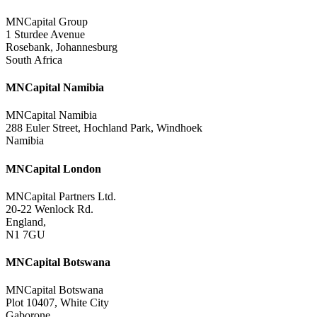
MNCapital Group
1 Sturdee Avenue
Rosebank, Johannesburg
South Africa
MNCapital Namibia
MNCapital Namibia
288 Euler Street, Hochland Park, Windhoek
Namibia
MNCapital London
MNCapital Partners Ltd.
20-22 Wenlock Rd.
England,
N1 7GU
MNCapital Botswana
MNCapital Botswana
Plot 10407, White City
Gaborone