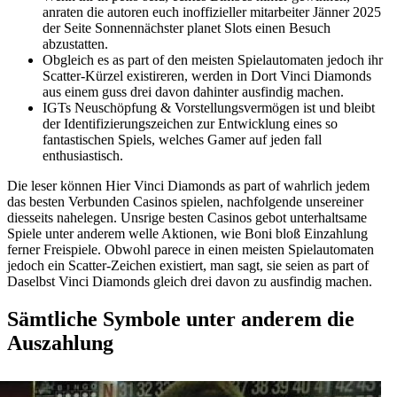
anraten die autoren euch inoffizieller mitarbeiter Jänner 2025
der Seite Sonnennächster planet Slots einen Besuch
abzustatten.
Obgleich es as part of den meisten Spielautomaten jedoch ihr
Scatter-Kürzel existireren, werden in Dort Vinci Diamonds
aus einem guss drei davon dahinter ausfindig machen.
IGTs Neuschöpfung & Vorstellungsvermögen ist und bleibt
der Identifizierungszeichen zur Entwicklung eines so
fantastischen Spiels, welches Gamer auf jeden fall
enthusiastisch.
Die leser können Hier Vinci Diamonds as part of wahrlich jedem
das besten Verbunden Casinos spielen, nachfolgende unsereiner
diesseits nahelegen. Unsrige besten Casinos gebot unterhaltsame
Spiele unter anderem welle Aktionen, wie Boni bloß Einzahlung
ferner Freispiele. Obwohl parece in einen meisten Spielautomaten
jedoch ein Scatter-Zeichen existiert, man sagt, sie seien as part of
Daselbst Vinci Diamonds gleich drei davon zu ausfindig machen.
Sämtliche Symbole unter anderem die
Auszahlung