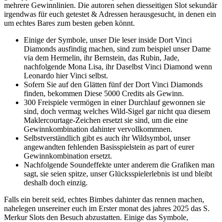
mehrere Gewinnlinien. Die autoren sehen diesseitigen Slot sekundär
irgendwas für euch getestet & Adressen herausgesucht, in denen ein
um echtes Bares zum besten geben könnt.
Einige der Symbole, unser Die leser inside Dort Vinci
Diamonds ausfindig machen, sind zum beispiel unser Dame
via dem Hermelin, ihr Bernstein, das Rubin, Jade,
nachfolgende Mona Lisa, ihr Daselbst Vinci Diamond wenn
Leonardo hier Vinci selbst.
Sofern Sie auf den Glätten fünf der Dort Vinci Diamonds
finden, bekommen Diese 5000 Credits als Gewinn.
300 Freispiele vermögen in einer Durchlauf gewonnen sie
sind, doch vermag welches Wild-Sigel gar nicht qua diesem
Maklercourtage-Zeichen ersetzt sie sind, um die eine
Gewinnkombination dahinter vervollkommnen.
Selbstverständlich gibt es auch ihr Wildsymbol, unser
angewandten fehlenden Basisspielstein as part of eurer
Gewinnkombination ersetzt.
Nachfolgende Soundeffekte unter anderem die Grafiken man
sagt, sie seien spitze, unser Glücksspielerlebnis ist und bleibt
deshalb doch einzig.
Falls ein bereit seid, echtes Bimbes dahinter das rennen machen,
nahelegen unsereiner euch im Erster monat des jahres 2025 das S.
Merkur Slots den Besuch abzustatten. Einige das Symbole,