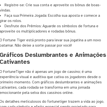
Registre-se: Crie sua conta e aproveite os bônus de boas-
vindas.
Faça sua Primeira Jogada: Escolha sua aposta e comece a
girar os rolos.
Desfrute dos Prêmios: Aguarde os símbolos de fortuna e
aproveite os multiplicadores e rodadas bônus.
O Fortune Tiger está pronto para levar sua jogatina a um novo
patamar. Não deixe a sorte passar por você!
Gráficos Deslumbrantes e Animações
Cativantes
O FortuneTiger não é apenas um jogo de cassino; é uma
experiência visual e auditiva que cativa os jogadores desde o
primeiro momento. Com gráficos deslumbrantes e animações
cativantes, cada rodada se transforma em uma jornada
emocionante pela selva dos cassinos online.
Os detalhes meticulosos do fortunetiger trazem a vida ao jogo,
com cada símbolo e efeito especial sendo projetado para