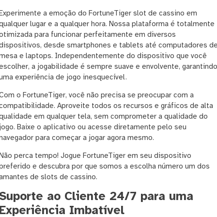
Experimente a emoção do FortuneTiger slot de cassino em
qualquer lugar e a qualquer hora. Nossa plataforma é totalmente
otimizada para funcionar perfeitamente em diversos
dispositivos, desde smartphones e tablets até computadores d
mesa e laptops. Independentemente do dispositivo que você
escolher, a jogabilidade é sempre suave e envolvente, garantind
uma experiência de jogo inesquecível.
Com o FortuneTiger, você não precisa se preocupar com a
compatibilidade. Aproveite todos os recursos e gráficos de alta
qualidade em qualquer tela, sem comprometer a qualidade do
jogo. Baixe o aplicativo ou acesse diretamente pelo seu
navegador para começar a jogar agora mesmo.
Não perca tempo! Jogue FortuneTiger em seu dispositivo
preferido e descubra por que somos a escolha número um dos
amantes de slots de cassino.
Suporte ao Cliente 24/7 para uma
Experiência Imbatível