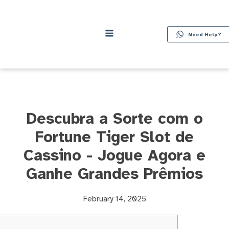
Need Help?
Descubra a Sorte com o
Fortune Tiger Slot de
Cassino - Jogue Agora e
Ganhe Grandes Prêmios
February 14, 2025