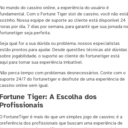
No mundo do cassino online, a experiência do usuário é
fundamental. Com o Fortune Tiger slot de cassino, você não est
sozinho. Nossa equipe de suporte ao cliente está disponível 24
horas por dia, 7 dias por semana, para garantir que sua jornada n
fortunetiger seja perfeita.
Seja qual for a sua dúvida ou problema, nossos especialistas
estão prontos para ajudar. Desde questões técnicas até dúvidas
sobre jogabilidade, o suporte ao cliente do fortunetiger está
aqui para tornar sua experiência imbatível.
Não perca tempo com problemas desnecessários. Conte com o
suporte 24/7 do fortunetiger e desfrute de uma experiência de
cassino online sem igual.
Fortune Tiger: A Escolha dos
Profissionais
O FortuneTiger é mais do que um simples jogo de cassino; é a
preferência dos profissionais que buscam uma experiência de