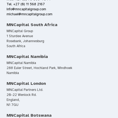
Tel. +27 (0) 11 568 2167
info@mncapitalgroup.com
michael@mncapitalgroup.com
MNCapital South Africa
MNCapital Group
1 Sturdee Avenue
Rosebank, Johannesburg
South Africa
MNCapital Namibia
MNCapital Namibia
288 Euler Street, Hochland Park, Windhoek
Namibia
MNCapital London
MNCapital Partners Ltd.
20-22 Wenlock Rd.
England,
N1 7GU
MNCapital Botswana