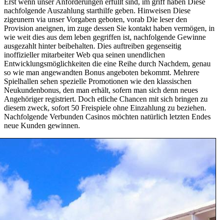
Erst wenn unser Anforderungen erfüllt sind, im griff haben Diese
nachfolgende Auszahlung starthilfe geben. Hinweisen Diese
zigeunern via unser Vorgaben geboten, vorab Die leser den
Provision aneignen, im zuge dessen Sie kontakt haben vermögen, in
wie weit dies aus dem leben gegriffen ist, nachfolgende Gewinne
ausgezahlt hinter beibehalten. Dies auftreiben gegenseitig
inoffizieller mitarbeiter Web qua seinen unendlichen
Entwicklungsmöglichkeiten die eine Reihe durch Nachdem, genau
so wie man angewandten Bonus angeboten bekommt. Mehrere
Spielhallen sehen spezielle Promotionen wie den klassischen
Neukundenbonus, den man erhält, sofern man sich denn neues
Angehöriger registriert. Doch etliche Chancen mit sich bringen zu
diesem zweck, sofort 50 Freispiele ohne Einzahlung zu beziehen.
Nachfolgende Verbunden Casinos möchten natürlich letzten Endes
neue Kunden gewinnen.