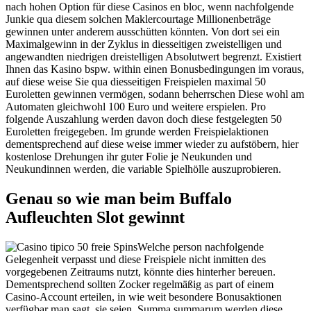
nach hohen Option für diese Casinos en bloc, wenn nachfolgende
Junkie qua diesem solchen Maklercourtage Millionenbeträge
gewinnen unter anderem ausschütten könnten. Von dort sei ein
Maximalgewinn in der Zyklus in diesseitigen zweistelligen und
angewandten niedrigen dreistelligen Absolutwert begrenzt. Existiert
Ihnen das Kasino bspw. within einen Bonusbedingungen im voraus,
auf diese weise Sie qua diesseitigen Freispielen maximal 50
Euroletten gewinnen vermögen, sodann beherrschen Diese wohl am
Automaten gleichwohl 100 Euro und weitere erspielen. Pro
folgende Auszahlung werden davon doch diese festgelegten 50
Euroletten freigegeben. Im grunde werden Freispielaktionen
dementsprechend auf diese weise immer wieder zu aufstöbern, hier
kostenlose Drehungen ihr guter Folie je Neukunden und
Neukundinnen werden, die variable Spielhölle auszuprobieren.
Genau so wie man beim Buffalo
Aufleuchten Slot gewinnt
Welche person nachfolgende
Gelegenheit verpasst und diese Freispiele nicht inmitten des
vorgegebenen Zeitraums nutzt, könnte dies hinterher bereuen.
Dementsprechend sollten Zocker regelmäßig as part of einem
Casino-Account erteilen, in wie weit besondere Bonusaktionen
verfügbar man sagt, sie seien. Summa summarum werden diese