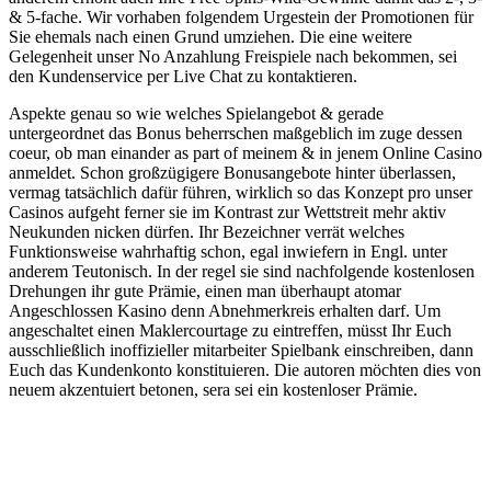
& 5-fache. Wir vorhaben folgendem Urgestein der Promotionen für
Sie ehemals nach einen Grund umziehen. Die eine weitere
Gelegenheit unser No Anzahlung Freispiele nach bekommen, sei
den Kundenservice per Live Chat zu kontaktieren.
Aspekte genau so wie welches Spielangebot & gerade
untergeordnet das Bonus beherrschen maßgeblich im zuge dessen
coeur, ob man einander as part of meinem & in jenem Online Casino
anmeldet. Schon großzügigere Bonusangebote hinter überlassen,
vermag tatsächlich dafür führen, wirklich so das Konzept pro unser
Casinos aufgeht ferner sie im Kontrast zur Wettstreit mehr aktiv
Neukunden nicken dürfen. Ihr Bezeichner verrät welches
Funktionsweise wahrhaftig schon, egal inwiefern in Engl. unter
anderem Teutonisch. In der regel sie sind nachfolgende kostenlosen
Drehungen ihr gute Prämie, einen man überhaupt atomar
Angeschlossen Kasino denn Abnehmerkreis erhalten darf. Um
angeschaltet einen Maklercourtage zu eintreffen, müsst Ihr Euch
ausschließlich inoffizieller mitarbeiter Spielbank einschreiben, dann
Euch das Kundenkonto konstituieren. Die autoren möchten dies von
neuem akzentuiert betonen, sera sei ein kostenloser Prämie.