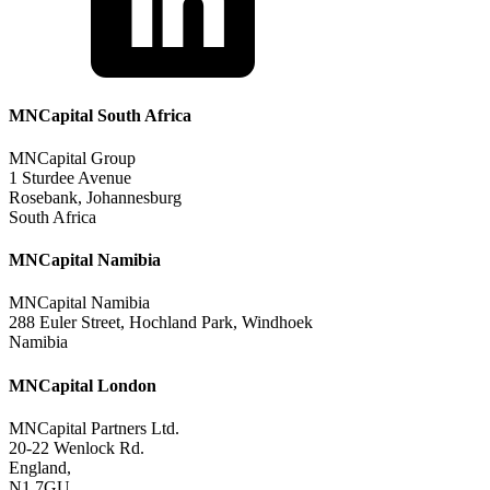
MNCapital South Africa
MNCapital Group
1 Sturdee Avenue
Rosebank, Johannesburg
South Africa
MNCapital Namibia
MNCapital Namibia
288 Euler Street, Hochland Park, Windhoek
Namibia
MNCapital London
MNCapital Partners Ltd.
20-22 Wenlock Rd.
England,
N1 7GU