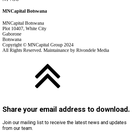
MNCapital Botswana
MNCapital Botswana
Plot 10407, White City
Gaborone
Botswana
Copyright © MNCapital Group 2024
All Rights Reserved. Maintainance by Rivondele Media
Share your email address to download.
Join our mailing list to receive the latest news and updates
from our team.