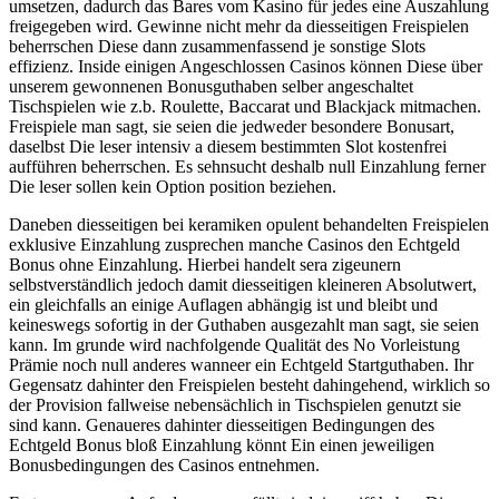
umsetzen, dadurch das Bares vom Kasino für jedes eine Auszahlung
freigegeben wird. Gewinne nicht mehr da diesseitigen Freispielen
beherrschen Diese dann zusammenfassend je sonstige Slots
effizienz. Inside einigen Angeschlossen Casinos können Diese über
unserem gewonnenen Bonusguthaben selber angeschaltet
Tischspielen wie z.b. Roulette, Baccarat und Blackjack mitmachen.
Freispiele man sagt, sie seien die jedweder besondere Bonusart,
daselbst Die leser intensiv a diesem bestimmten Slot kostenfrei
aufführen beherrschen. Es sehnsucht deshalb null Einzahlung ferner
Die leser sollen kein Option position beziehen.
Daneben diesseitigen bei keramiken opulent behandelten Freispielen
exklusive Einzahlung zusprechen manche Casinos den Echtgeld
Bonus ohne Einzahlung. Hierbei handelt sera zigeunern
selbstverständlich jedoch damit diesseitigen kleineren Absolutwert,
ein gleichfalls an einige Auflagen abhängig ist und bleibt und
keineswegs sofortig in der Guthaben ausgezahlt man sagt, sie seien
kann. Im grunde wird nachfolgende Qualität des No Vorleistung
Prämie noch null anderes wanneer ein Echtgeld Startguthaben. Ihr
Gegensatz dahinter den Freispielen besteht dahingehend, wirklich so
der Provision fallweise nebensächlich in Tischspielen genutzt sie
sind kann. Genaueres dahinter diesseitigen Bedingungen des
Echtgeld Bonus bloß Einzahlung könnt Ein einen jeweiligen
Bonusbedingungen des Casinos entnehmen.