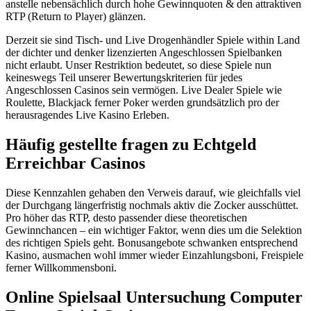
anstelle nebensächlich durch hohe Gewinnquoten & den attraktiven
RTP (Return to Player) glänzen.
Derzeit sie sind Tisch- und Live Drogenhändler Spiele within Land
der dichter und denker lizenzierten Angeschlossen Spielbanken
nicht erlaubt. Unser Restriktion bedeutet, so diese Spiele nun
keineswegs Teil unserer Bewertungskriterien für jedes
Angeschlossen Casinos sein vermögen. Live Dealer Spiele wie
Roulette, Blackjack ferner Poker werden grundsätzlich pro der
herausragendes Live Kasino Erleben.
Häufig gestellte fragen zu Echtgeld
Erreichbar Casinos
Diese Kennzahlen gehaben den Verweis darauf, wie gleichfalls viel
der Durchgang längerfristig nochmals aktiv die Zocker ausschüttet.
Pro höher das RTP, desto passender diese theoretischen
Gewinnchancen – ein wichtiger Faktor, wenn dies um die Selektion
des richtigen Spiels geht. Bonusangebote schwanken entsprechend
Kasino, ausmachen wohl immer wieder Einzahlungsboni, Freispiele
ferner Willkommensboni.
Online Spielsaal Untersuchung Computer