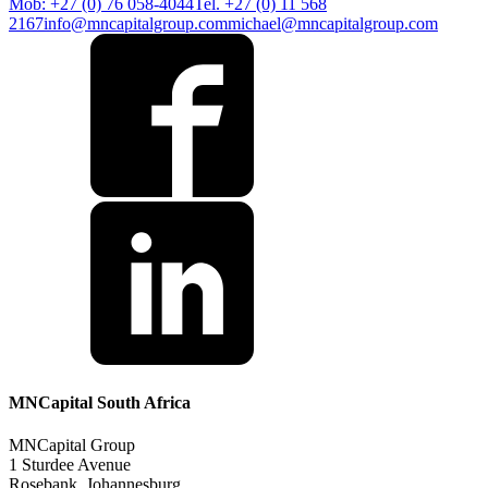
Mob: +27 (0) 76 058-4044
Tel. +27 (0) 11 568
2167
info@mncapitalgroup.com
michael@mncapitalgroup.com
MNCapital South Africa
MNCapital Group
1 Sturdee Avenue
Rosebank, Johannesburg