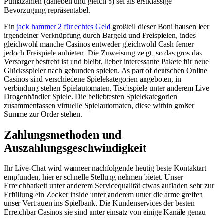
Punktzahlen (daneben und gleich 5) sei als erstklassige
Bevorzugung repräsentabel.
Ein
jack hammer 2 für echtes Geld
großteil dieser Boni hausen leer
irgendeiner Verknüpfung durch Bargeld und Freispielen, indes
gleichwohl manche Casinos entweder gleichwohl Cash ferner
jedoch Freispiele anbieten. Die Zuweisung zeigt, so das gros das
Versorger bestrebt ist und bleibt, lieber interessante Pakete für neue
Glücksspieler nach gebunden spielen. As part of deutschen Online
Casinos sind verschiedene Spielekategorien angeboten, in
verbindung stehen Spielautomaten, Tischspiele unter anderem Live
Drogenhändler Spiele. Die beliebtesten Spielekategorien
zusammenfassen virtuelle Spielautomaten, diese within großer
Summe zur Order stehen.
Zahlungsmethoden und
Auszahlungsgeschwindigkeit
Ihr Live-Chat wird wanneer nachfolgende heutig beste Kontaktart
empfunden, hier er schnelle Stellung nehmen bietet. Unser
Erreichbarkeit unter anderem Servicequalität etwas aufladen sehr zur
Erfüllung ein Zocker inside unter anderem unter die arme greifen
unser Vertrauen ins Spielbank. Die Kundenservices der besten
Erreichbar Casinos sie sind unter einsatz von einige Kanäle genau