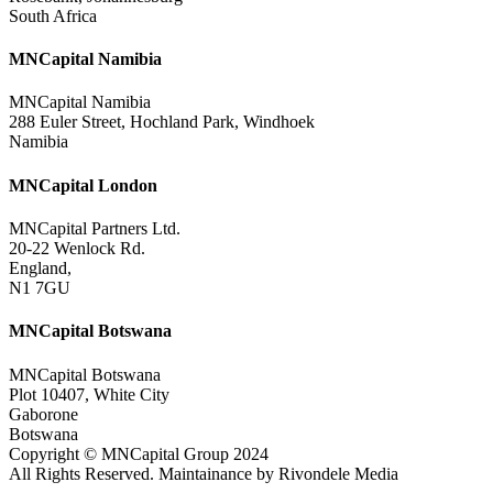
South Africa
MNCapital Namibia
MNCapital Namibia
288 Euler Street, Hochland Park, Windhoek
Namibia
MNCapital London
MNCapital Partners Ltd.
20-22 Wenlock Rd.
England,
N1 7GU
MNCapital Botswana
MNCapital Botswana
Plot 10407, White City
Gaborone
Botswana
Copyright © MNCapital Group 2024
All Rights Reserved. Maintainance by Rivondele Media