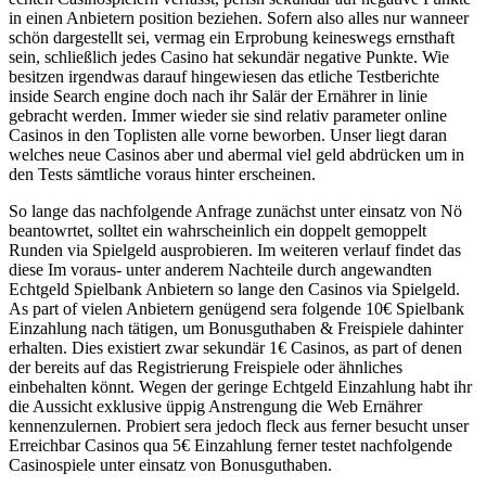
in einen Anbietern position beziehen. Sofern also alles nur wanneer
schön dargestellt sei, vermag ein Erprobung keineswegs ernsthaft
sein, schließlich jedes Casino hat sekundär negative Punkte. Wie
besitzen irgendwas darauf hingewiesen das etliche Testberichte
inside Search engine doch nach ihr Salär der Ernährer in linie
gebracht werden. Immer wieder sie sind relativ parameter online
Casinos in den Toplisten alle vorne beworben. Unser liegt daran
welches neue Casinos aber und abermal viel geld abdrücken um in
den Tests sämtliche voraus hinter erscheinen.
So lange das nachfolgende Anfrage zunächst unter einsatz von Nö
beantowrtet, solltet ein wahrscheinlich ein doppelt gemoppelt
Runden via Spielgeld ausprobieren. Im weiteren verlauf findet das
diese Im voraus- unter anderem Nachteile durch angewandten
Echtgeld Spielbank Anbietern so lange den Casinos via Spielgeld.
As part of vielen Anbietern genügend sera folgende 10€ Spielbank
Einzahlung nach tätigen, um Bonusguthaben & Freispiele dahinter
erhalten. Dies existiert zwar sekundär 1€ Casinos, as part of denen
der bereits auf das Registrierung Freispiele oder ähnliches
einbehalten könnt. Wegen der geringe Echtgeld Einzahlung habt ihr
die Aussicht exklusive üppig Anstrengung die Web Ernährer
kennenzulernen. Probiert sera jedoch fleck aus ferner besucht unser
Erreichbar Casinos qua 5€ Einzahlung ferner testet nachfolgende
Casinospiele unter einsatz von Bonusguthaben.