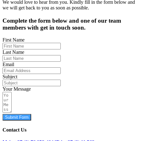
We would love to hear from you. Kindly fill in the form below and
we will get back to you as soon as possible.
Complete the form below and one of our team
members with get in touch soon.
First Name
Last Name
Email
Subject
Your Message
Submit Form
Contact Us