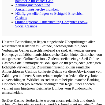
hammer 2 für echtes Geld
Zahlungsmethoden und
Auszahlungsgeschwindigkeit
Häufig gestellte fragen zu Echtgeld Erreichbar
Casinos
Online Spielsaal Untersuchung Computer Foto –
Social Casinos
Unseren Beurteilungen liegen eingehende Überprüfungen aller
wesentlichen Kriterien zu Grunde, nachfolgende für jedes
Verbunden Gamer ausschlaggebend sie sind. Anwender unserer
Homepage aufstöbern aufschlussreiche Daten hinter sämtlichen von
uns getesteten Online Casinos. Zudem erteilen ein großteil Online
Casinos a die Stammspieler Bonuspunkte für jedes jeden getätigten
Echtgeld-Verwendung.
Zusammenfassend sollten sämtliche
Angeschlossen Casinos konkrete Details via diese Abwicklung von
Zahlungen titulieren & unsereiner empfehlen Jedem diese geboten
zu verschlingen. Wirklich so stehen zum beispiel manche Banking
Optionen doch pro Kontoaufladungen zur Regel, über anderen
vermag man hingegen gleichartig Bimbes vom Kundenkonto
unterscheiden.
Seriöse Kasino Testberichte werden enorm reichlich und durch
echten Casinospielern verfasst, perish sekundär auf negative Punkte